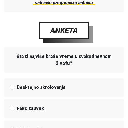
vidi celu programsku satnicu
ANKETA
Šta ti najviše krade vreme u svakodnevnom
živofu?
Beskrajno skrolovanje
Faks zauvek