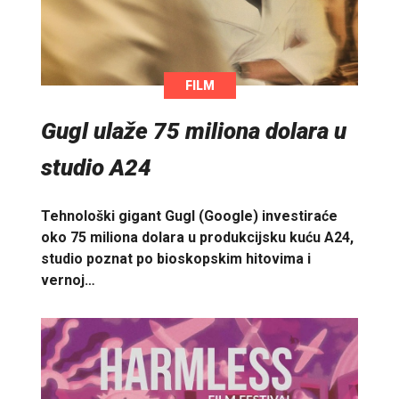
FILM
Gugl ulaže 75 miliona dolara u
studio A24
Tehnološki gigant Gugl (Google) investiraće
oko 75 miliona dolara u produkcijsku kuću A24,
studio poznat po bioskopskim hitovima i
vernoj…