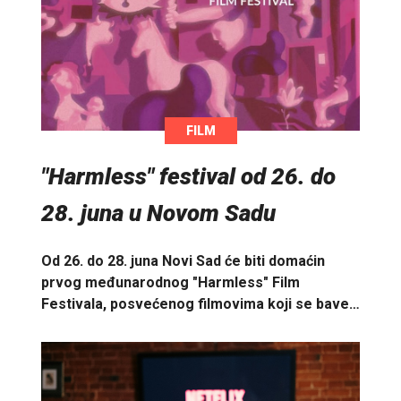
FILM
"Harmless" festival od 26. do
28. juna u Novom Sadu
Od 26. do 28. juna Novi Sad će biti domaćin
prvog međunarodnog "Harmless" Film
Festivala, posvećenog filmovima koji se bave…