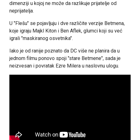
dimenziji u kojoj ne može da razlikuje prijatelje od
neprijatelja.
U "Flešu" se pojavljuju i dve različite verzije Betmena,
koje igraju Majkl Kiton i Ben Aflek, glumci koji su već
igrali "maskiranog osvetnika".
Iako je od ranije poznato da DC više ne planira da u
jednom filmu ponovo spoji "stare Betmene", sada je
neizvesan i povratak Ezre Milera u naslovnu ulogu.