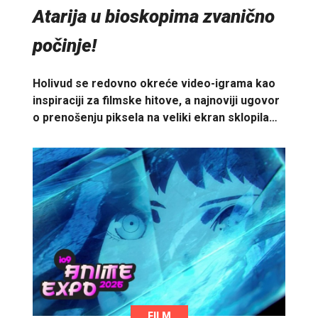
Atarija u bioskopima zvanično
počinje!
Holivud se redovno okreće video-igrama kao
inspiraciji za filmske hitove, a najnoviji ugovor
o prenošenju piksela na veliki ekran sklopila…
FILM