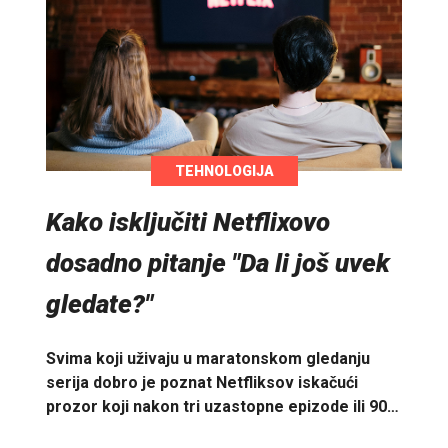
TEHNOLOGIJA
Kako isključiti Netflixovo
dosadno pitanje "Da li još uvek
gledate?"
Svima koji uživaju u maratonskom gledanju
serija dobro je poznat Netfliksov iskačući
prozor koji nakon tri uzastopne epizode ili 90…