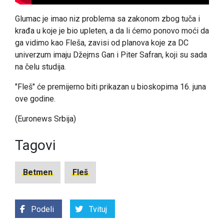
Glumac je imao niz problema sa zakonom zbog tuča i
krađa u koje je bio upleten, a da li ćemo ponovo moći da
ga vidimo kao Fleša, zavisi od planova koje za DC
univerzum imaju Džejms Gan i Piter Safran, koji su sada
na čelu studija.
"Fleš" će premijerno biti prikazan u bioskopima 16. juna
ove godine.
(Euronews Srbija)
Tagovi
Betmen
Fleš
Podeli
Tvituj