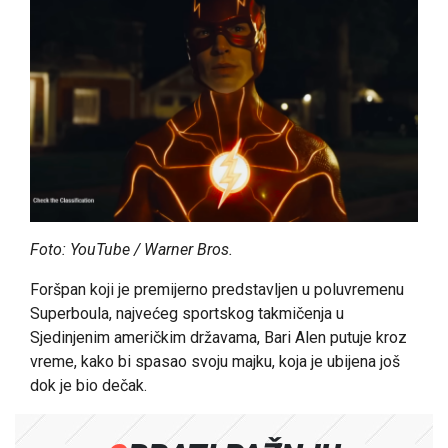
Foto: YouTube / Warner Bros.
Foršpan koji je premijerno predstavljen u poluvremenu
Superboula, najvećeg sportskog takmičenja u
Sjedinjenim američkim državama, Bari Alen putuje kroz
vreme, kako bi spasao svoju majku, koja je ubijena još
dok je bio dečak.