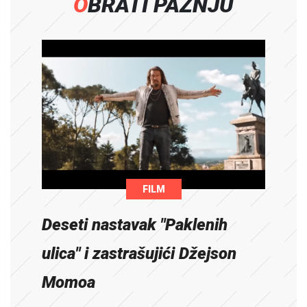
OBRATI PAŽNJU
FILM
Deseti nastavak "Paklenih
ulica" i zastrašujići Džejson
Momoa