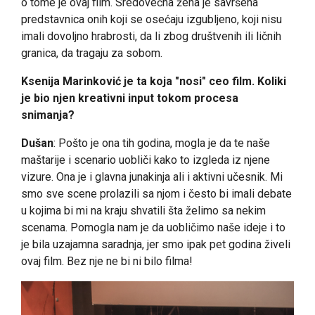
o tome je ovaj film. Sredovečna žena je savršena
predstavnica onih koji se osećaju izgubljeno, koji nisu
imali dovoljno hrabrosti, da li zbog društvenih ili ličnih
granica, da tragaju za sobom.
Ksenija Marinković je ta koja "nosi" ceo film. Koliki
je bio njen kreativni input tokom procesa
snimanja?
Dušan
: Pošto je ona tih godina, mogla je da te naše
maštarije i scenario uobliči kako to izgleda iz njene
vizure. Ona je i glavna junakinja ali i aktivni učesnik. Mi
smo sve scene prolazili sa njom i često bi imali debate
u kojima bi mi na kraju shvatili šta želimo sa nekim
scenama. Pomogla nam je da uobličimo naše ideje i to
je bila uzajamna saradnja, jer smo ipak pet godina živeli
ovaj film. Bez nje ne bi ni bilo filma!