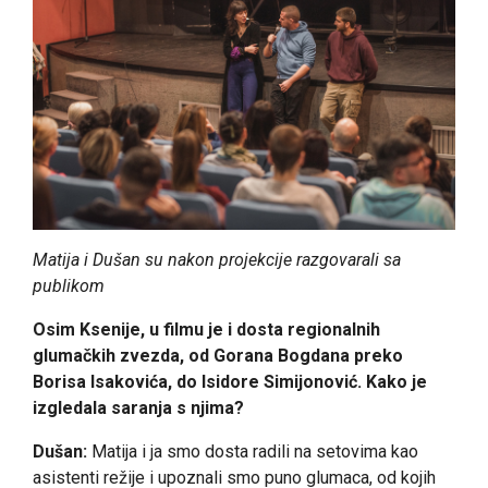
Matija i Dušan su nakon projekcije razgovarali sa
publikom
Osim Ksenije, u filmu je i dosta regionalnih
glumačkih zvezda, od Gorana Bogdana preko
Borisa Isakovića, do Isidore Simijonović. Kako je
izgledala saranja s njima?
Dušan:
Matija i ja smo dosta radili na setovima kao
asistenti režije i upoznali smo puno glumaca, od kojih