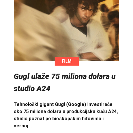
FILM
Gugl ulaže 75 miliona dolara u
studio A24
Tehnološki gigant Gugl (Google) investiraće
oko 75 miliona dolara u produkcijsku kuću A24,
studio poznat po bioskopskim hitovima i
vernoj…