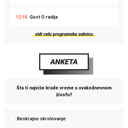
12:10
Gost O radija
vidi celu programsku satnicu
ANKETA
Šta ti najviše krade vreme u svakodnevnom
živofu?
Beskrajno skrolovanje