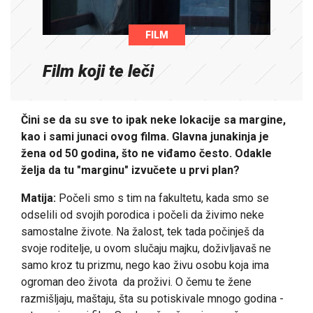
FILM
Film koji te leči
Čini se da su sve to ipak neke lokacije sa margine,
kao i sami junaci ovog filma. Glavna junakinja je
žena od 50 godina, što ne viđamo često. Odakle
želja da tu "marginu" izvučete u prvi plan?
Matija:
Počeli smo s tim na fakultetu, kada smo se
odselili od svojih porodica i počeli da živimo neke
samostalne živote. Na žalost, tek tada počinješ da
svoje roditelje, u ovom slučaju majku, doživljavaš ne
samo kroz tu prizmu, nego kao živu osobu koja ima
ogroman deo života da proživi. O čemu te žene
razmišljaju, maštaju, šta su potiskivale mnogo godina -