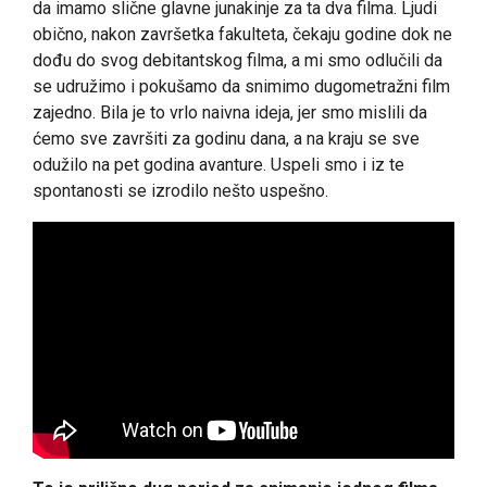
da imamo slične glavne junakinje za ta dva filma. Ljudi
obično, nakon završetka fakulteta, čekaju godine dok ne
dođu do svog debitantskog filma, a mi smo odlučili da
se udružimo i pokušamo da snimimo dugometražni film
zajedno. Bila je to vrlo naivna ideja, jer smo mislili da
ćemo sve završiti za godinu dana, a na kraju se sve
odužilo na pet godina avanture. Uspeli smo i iz te
spontanosti se izrodilo nešto uspešno.