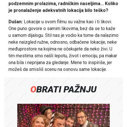
podzemnim prolazima, radničkim naseljima... Koliko
je pronalaženje adekvatnih lokacija bilo teško?
Dušan:
Lokacije u ovom filmu su važne kao i ti likovi.
One puno govore o samim likovima, bez da se to kaže
u samom dijalogu. Stil nas je vodio ka tome da nalazimo
neke naizgled ružne, odnosno, odbačene lokacije, neke
međuprostore na kojima ne očekujete da neko živi. U
tim mestima smo našli lepotu, život i emociju, pa makar
ona bila i neprijana za gledanje. Mene to inspiriše, jer
možeš da smisliš scenu na osnovu same lokacije.
OBRATI PAŽNJU