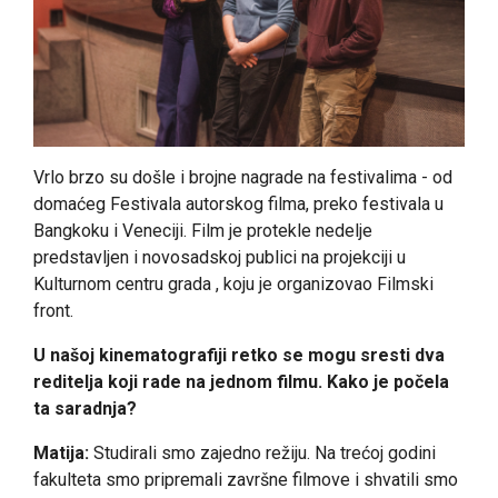
Vrlo brzo su došle i brojne nagrade na festivalima - od
domaćeg Festivala autorskog filma, preko festivala u
Bangkoku i Veneciji. Film je protekle nedelje
predstavljen i novosadskoj publici na projekciji u
Kulturnom centru grada , koju je organizovao Filmski
front.
U našoj kinematografiji retko se mogu sresti dva
reditelja koji rade na jednom filmu. Kako je počela
ta saradnja?
Matija:
Studirali smo zajedno režiju. Na trećoj godini
fakulteta smo pripremali završne filmove i shvatili smo