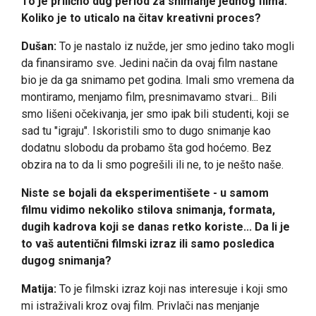
To je prilično dug period za snimanje jednog filma.
Koliko je to uticalo na čitav kreativni proces?
Dušan:
To je nastalo iz nužde, jer smo jedino tako mogli
da finansiramo sve. Jedini način da ovaj film nastane
bio je da ga snimamo pet godina. Imali smo vremena da
montiramo, menjamo film, presnimavamo stvari... Bili
smo lišeni očekivanja, jer smo ipak bili studenti, koji se
sad tu "igraju". Iskoristili smo to dugo snimanje kao
dodatnu slobodu da probamo šta god hoćemo. Bez
obzira na to da li smo pogrešili ili ne, to je nešto naše.
Niste se bojali da eksperimentišete - u samom
filmu vidimo nekoliko stilova snimanja, formata,
dugih kadrova koji se danas retko koriste... Da li je
to vaš autentični filmski izraz ili samo posledica
dugog snimanja?
Matija:
To je filmski izraz koji nas interesuje i koji smo
mi istraživali kroz ovaj film. Privlači nas menjanje