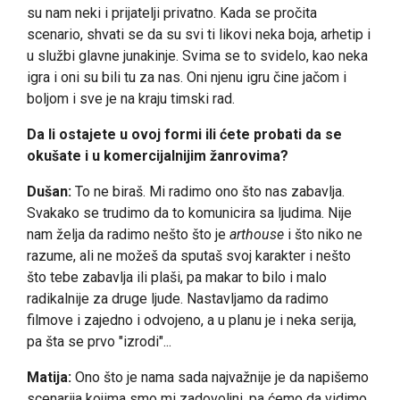
su nam neki i prijatelji privatno. Kada se pročita
scenario, shvati se da su svi ti likovi neka boja, arhetip i
u službi glavne junakinje. Svima se to svidelo, kao neka
igra i oni su bili tu za nas. Oni njenu igru čine jačom i
boljom i sve je na kraju timski rad.
Da li ostajete u ovoj formi ili ćete probati da se
okušate i u komercijalnijim žanrovima?
Dušan:
To ne biraš. Mi radimo ono što nas zabavlja.
Svakako se trudimo da to komunicira sa ljudima. Nije
nam želja da radimo nešto što je
arthouse
i što niko ne
razume, ali ne možeš da sputaš svoj karakter i nešto
što tebe zabavlja ili plaši, pa makar to bilo i malo
radikalnije za druge ljude. Nastavljamo da radimo
filmove i zajedno i odvojeno, a u planu je i neka serija,
pa šta se prvo "izrodi"...
Matija:
Ono što je nama sada najvažnije je da napišemo
scenarija kojima smo mi zadovoljni, pa ćemo da vidimo.