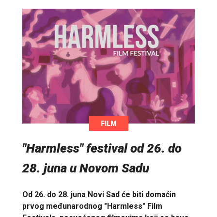
FILM
"Harmless" festival od 26. do
28. juna u Novom Sadu
Od 26. do 28. juna Novi Sad će biti domaćin
prvog međunarodnog "Harmless" Film