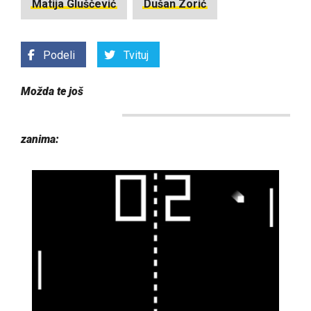
Matija Gluščević
Dušan Zorić
Podeli
Tvituj
Možda te još
zanima: