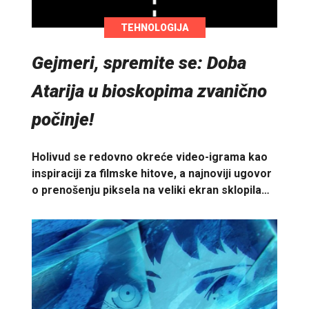
TEHNOLOGIJA
Gejmeri, spremite se: Doba
Atarija u bioskopima zvanično
počinje!
Holivud se redovno okreće video-igrama kao
inspiraciji za filmske hitove, a najnoviji ugovor
o prenošenju piksela na veliki ekran sklopila…