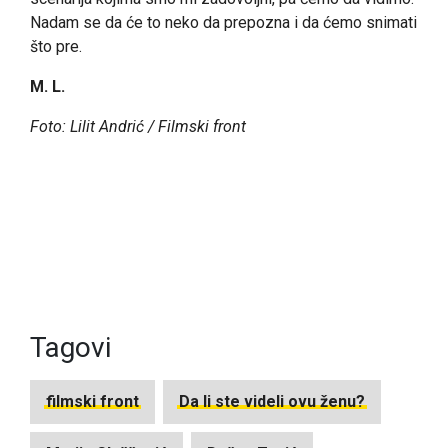
Nadam se da će to neko da prepozna i da ćemo snimati
što pre.
M. L.
Foto: Lilit Andrić / Filmski front
Tagovi
filmski front
Da li ste videli ovu ženu?