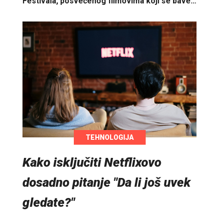
Festivala, posvećenog filmovima koji se bave…
TEHNOLOGIJA
Kako isključiti Netflixovo
dosadno pitanje "Da li još uvek
gledate?"