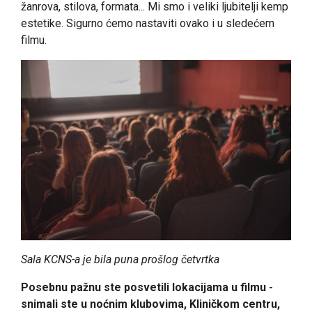
žanrova, stilova, formata... Mi smo i veliki ljubitelji kemp
estetike. Sigurno ćemo nastaviti ovako i u sledećem
filmu.
Sala KCNS-a je bila puna prošlog četvrtka
Posebnu pažnu ste posvetili lokacijama u filmu -
snimali ste u noćnim klubovima, Kliničkom centru,