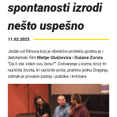
spontanosti izrodi
nešto uspešno
11.02.2023.
Jedan od filmova koji je obeležio proteklu godinu je i
debitantski film
Matije Gluščevića
i
Dušana Zorića
"Da li ste videli ovu ženu?". Ostvarenje u kome, kroz tri
različita života, tri različite priče, pratimo jednu Draginju,
odmah je privuklo pažnju i publike i kritičara.