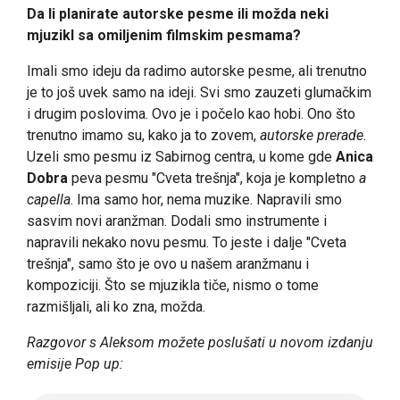
Da li planirate autorske pesme ili možda neki
mjuzikl sa omiljenim filmskim pesmama?
Imali smo ideju da radimo autorske pesme, ali trenutno
je to još uvek samo na ideji. Svi smo zauzeti glumačkim
i drugim poslovima. Ovo je i počelo kao hobi. Ono što
trenutno imamo su, kako ja to zovem,
autorske prerade
.
Uzeli smo pesmu iz Sabirnog centra, u kome gde
Anica
Dobra
peva pesmu "Cveta trešnja", koja je kompletno
a
capella
. Ima samo hor, nema muzike. Napravili smo
sasvim novi aranžman. Dodali smo instrumente i
napravili nekako novu pesmu. To jeste i dalje "Cveta
trešnja", samo što je ovo u našem aranžmanu i
kompoziciji. Što se mjuzikla tiče, nismo o tome
razmišljali, ali ko zna, možda.
Razgovor s Aleksom možete poslušati u novom izdanju
emisije Pop up: