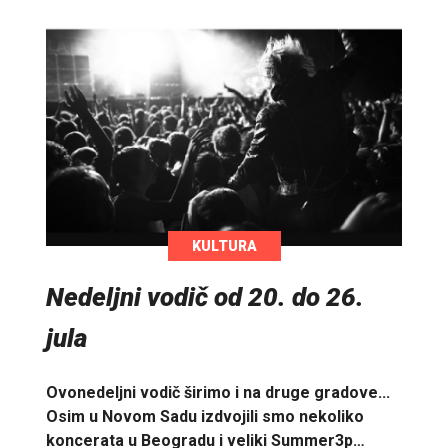
KULTURA
Nedeljni vodič od 20. do 26.
jula
Ovonedeljni vodič širimo i na druge gradove...
Osim u Novom Sadu izdvojili smo nekoliko
koncerata u Beogradu i veliki Summer3p…