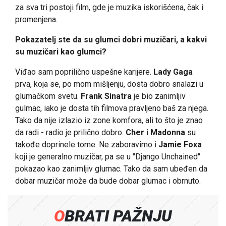
za sva tri postoji film, gde je muzika iskorišćena, čak i
promenjena.
Pokazatelj ste da su glumci dobri muzičari, a kakvi
su muzičari kao glumci?
Viđao sam poprilično uspešne karijere.
Lady Gaga
prva, koja se, po mom mišljenju, dosta dobro snalazi u
glumačkom svetu.
Frank Sinatra
je bio zanimljiv
gulmac, iako je dosta tih filmova pravljeno baš za njega.
Tako da nije izlazio iz zone komfora, ali to što je znao
da radi - radio je prilično dobro.
Cher
i
Madonna
su
takođe doprinele tome. Ne zaboravimo i
Jamie Foxa
koji je generalno muzičar, pa se u "Django Unchained"
pokazao kao zanimljiv glumac. Tako da sam ubeđen da
dobar muzičar može da bude dobar glumac i obrnuto.
OBRATI PAŽNJU