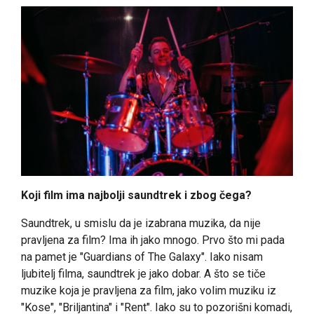
Koji film ima najbolji saundtrek i zbog čega?
Saundtrek, u smislu da je izabrana muzika, da nije
pravljena za film? Ima ih jako mnogo. Prvo što mi pada
na pamet je "Guardians of The Galaxy". Iako nisam
ljubitelj filma, saundtrek je jako dobar. A što se tiče
muzike koja je pravljena za film, jako volim muziku iz
"Kose", "Briljantina" i "Rent". Iako su to pozorišni komadi,