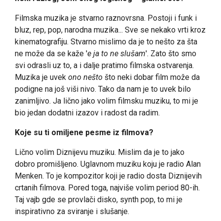
Filmska muzika je stvarno raznovrsna. Postoji i funk i
bluz, rep, pop, narodna muzika... Sve se nekako vrti kroz
kinematografiju. Stvarno mislimo da je to nešto za šta
ne može da se kaže '
e ja to ne slušam
'. Zato što smo
svi odrasli uz to, a i dalje pratimo filmska ostvarenja.
Muzika je uvek
ono nešto
što neki dobar film može da
podigne na još viši nivo. Tako da nam je to uvek bilo
zanimljivo. Ja lično jako volim filmsku muziku, to mi je
bio jedan dodatni izazov i radost da radim.
Koje su ti omiljene pesme iz filmova?
Lično volim Diznijevu muziku. Mislim da je to jako
dobro promišljeno. Uglavnom muziku koju je radio Alan
Menken. To je kompozitor koji je radio dosta Diznijevih
crtanih filmova. Pored toga, najviše volim period 80-ih.
Taj vajb gde se provlači disko, synth pop, to mi je
inspirativno za sviranje i slušanje.