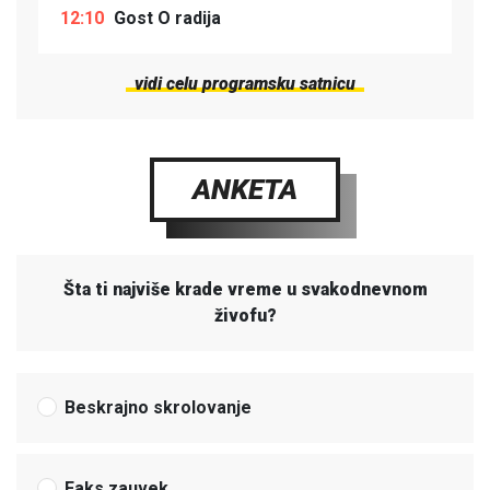
12:10
Gost O radija
vidi celu programsku satnicu
ANKETA
Šta ti najviše krade vreme u svakodnevnom
živofu?
Beskrajno skrolovanje
Faks zauvek