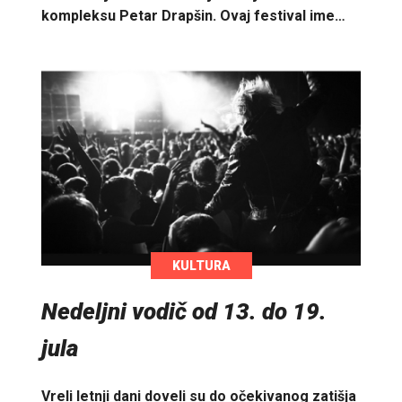
kompleksu Petar Drapšin. Ovaj festival ime…
KULTURA
Nedeljni vodič od 13. do 19.
jula
Vreli letnji dani doveli su do očekivanog zatišja