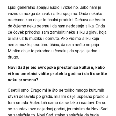
Ljudi generalno spajaju audio i vizuelno. Jako nam je
važno u mozgu da zvuk i sliku spojimo. Onda nekako
osećamo kao da je to finalni produkt. Dešava se često
da čujemo neku pesmu i da nam nedostaje slika. Onda
će čovek prirodno sam zamisliti neku sliku u glavi, koja
bi išla uz tu muziku i obrnuto. Ako vidimo sliku koja
nema muziku, osetimo tišinu, da nam nešto ne prija.
Mislim da je to prirodno u čoveku, da spaja i jedno i
drugo.
Novi Sad je bio Evropska prestonica kulture, kako
vi kao umetnici vidite proteklu godinu i da li osetite
neku promenu?
Osetili smo. Drago mi je što se toliko mnogo kulturnih
stvari dešavalo po gradu, mislim da je uspešno prošlo u
tom smislu. Voleo bih samo da se tako i nastavi. Da se
ne zaustavi sve na jednoj godini, jer mislim da Novi Sad
ne zaslužuje to. Novi Sad stalno zaslužuje da bude