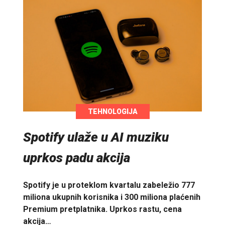
TEHNOLOGIJA
Spotify ulaže u AI muziku
uprkos padu akcija
Spotify je u proteklom kvartalu zabeležio 777
miliona ukupnih korisnika i 300 miliona plaćenih
Premium pretplatnika. Uprkos rastu, cena
akcija…