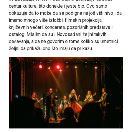
centar kulture, što donekle i jeste bio. Ovo samo
dokazuje da to može da se podigne na još viši nivo i da
imamo mnogo više izložbi, filmskih projekcija,
književnih večeri, koncerata, pozorišnih predstava i
ostalog. Mislim da su i Novosađani željni takvih
dešavanja, a da ne govorim o tome koliko su umetnici
željni da prikažu ono što imaju da prikažu.