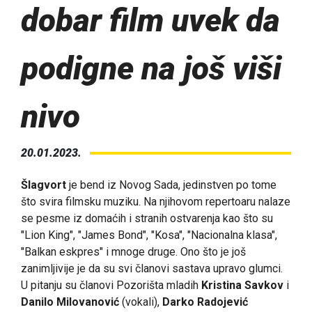
dobar film uvek da
podigne na još viši
nivo
20.01.2023.
Šlagvort
je bend iz Novog Sada, jedinstven po tome
što svira filmsku muziku. Na njihovom repertoaru nalaze
se pesme iz domaćih i stranih ostvarenja kao što su
"Lion King", "James Bond", "Kosa", "Nacionalna klasa",
"Balkan eskpres" i mnoge druge. Ono što je još
zanimljivije je da su svi članovi sastava upravo glumci.
U pitanju su članovi Pozorišta mladih
Kristina Savkov
i
Danilo Milovanović
(vokali),
Darko Radojević