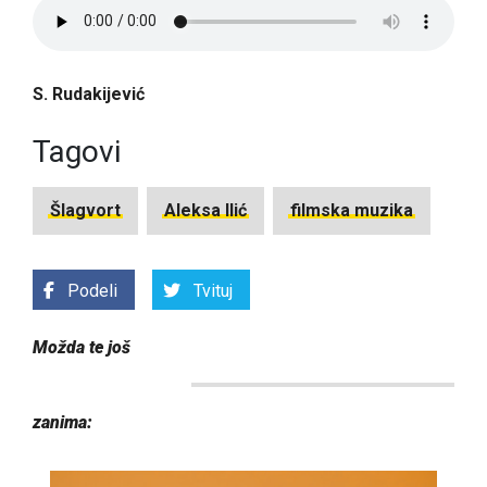
S. Rudakijević
Tagovi
Šlagvort
Aleksa Ilić
filmska muzika
Podeli
Tvituj
Možda te još
zanima: