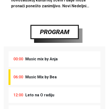
novosadskoj kulturnoj sceni i dalje može
pronaći ponešto zanimljivo. Novi Nedeljni…
PROGRAM
00:00
Music mix by Anja
06:00
Music Mix by Bea
12:00
Leto na O radiju