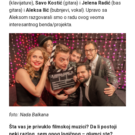
(klavijature),
Savo Kostić
(gitara) i
Jelena Radić
(bas
gitara) i
Aleksa Ilić
(bubnjevi, vokal). Upravo sa
Aleksom razgovarali smo o radu ovog veoma
interesantnog benda/projekta.
foto: Nada Balkana
Šta vas je privuklo filmskoj muzici? Da li postoji
neki razlog, sem onog logičnog – glumci ste?