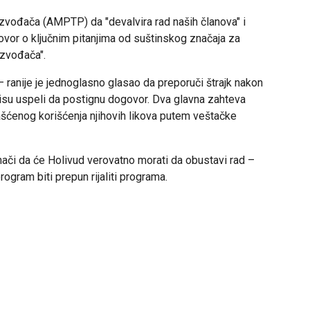
roizvođača (AMPTP) da "devalvira rad naših članova" i
ovor o ključnim pitanjima od suštinskog značaja za
izvođača".
– ranije je jednoglasno glasao da preporuči štrajk nakon
isu uspeli da postignu dogovor. Dva glavna zahteva
ašćenog korišćenja njihovih likova putem veštačke
nači da će Holivud verovatno morati da obustavi rad –
ogram biti prepun rijaliti programa.