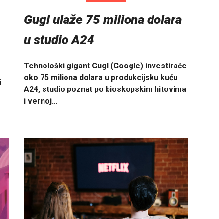
Gugl ulaže 75 miliona dolara
u studio A24
Tehnološki gigant Gugl (Google) investiraće
oko 75 miliona dolara u produkcijsku kuću
i
A24, studio poznat po bioskopskim hitovima
i vernoj…