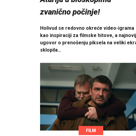
zvanično počinje!
Holivud se redovno okreće video-igrama
kao inspiraciji za filmske hitove, a najnovij
ugovor o prenošenju piksela na veliki ekr
sklopila…
FILM