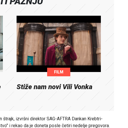
ATI PAŽNJU
FILM
e
Stiže nam novi Vili Vonka
jen štrajk, izvršni direktor SAG-AFTRA Dankan Krebtri-
vo" i rekao da je doneta posle četiri nedelje pregovora.