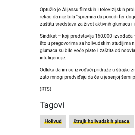
Optužio je Alijansu filmskih i televizijskih p
rekao da nije bila "spremna da ponudi fer dog
zaštitu sredstava za život aktivnih glumaca i 
Sindikat – koji predstavlja 160.000 izvođača 
što u pregovorima sa holivudskim studijima n
glumaca su bile veće plate i zaštita od neovl
inteligencije.
Odluka da im se izvođači pridruže u štrajku z
zato mnogi predviđaju da će u jesenjoj šemi pr
(RTS)
Tagovi
Holivud
štrajk holivudskih pisaca