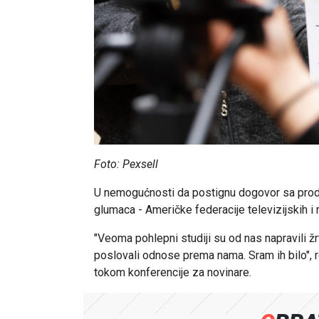
Foto: Pexsell
U nemogućnosti da postignu dogovor sa produc
glumaca - Američke federacije televizijskih i r
"Veoma pohlepni studiji su od nas napravili ž
poslovali odnose prema nama. Sram ih bilo", r
tokom konferencije za novinare.