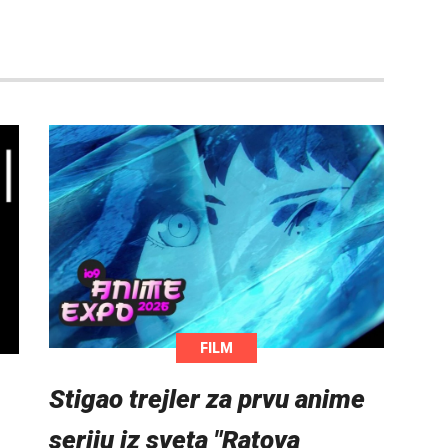
FILM
Stigao trejler za prvu anime
seriju iz sveta "Ratova