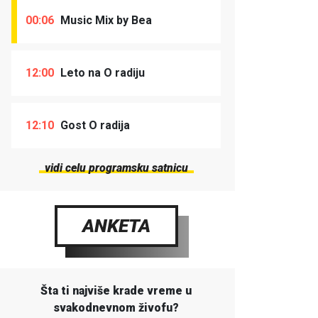
00:06
Music Mix by Bea
12:00
Leto na O radiju
12:10
Gost O radija
vidi celu programsku satnicu
ANKETA
Šta ti najviše krade vreme u
svakodnevnom živofu?