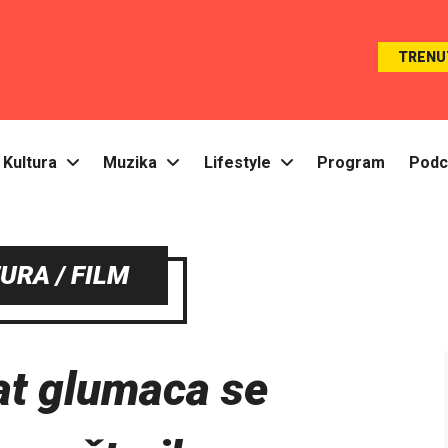
TRENU
Kultura
Muzika
Lifestyle
Program
Podc
URA / FILM
at glumaca se