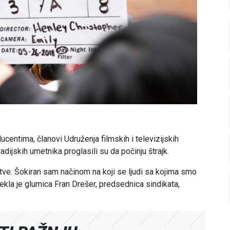
entima, članovi Udruženja filmskih i televizijskih
adijskih umetnika proglasili su da počinju štrajk.
rtve. Šokiran sam načinom na koji se ljudi sa kojima smo
ekla je glumica Fran Drešer, predsednica sindikata,