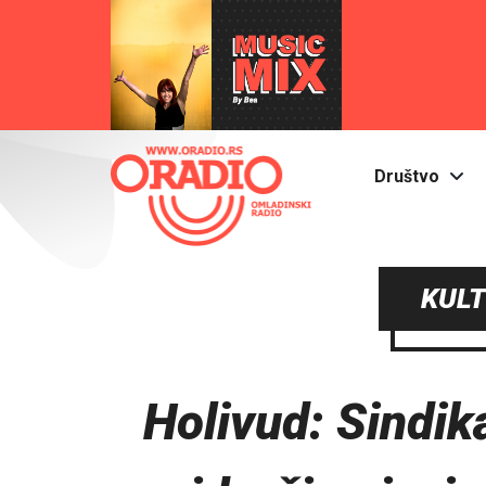
Društvo
KULT
Holivud: Sindik