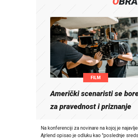
OBR
FILM
Američki scenaristi se bor
za pravednost i priznanje
Na konferenciji za novinare na kojoj je najavl
Ajrlend opisao je odluku kao "poslednje sredst