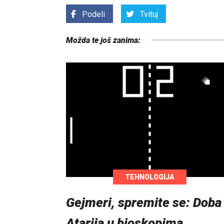
Podeli
Tvituj
Možda te još zanima:
TEHNOLOGIJA
Gejmeri, spremite se: Doba
Atarija u bioskopima