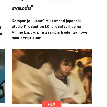
zvezda"
Kompanija Lucasfilm i poznati japanski
studio Production I.G. predstavili su na
i
Anime Expo-u prvi zvanični trejler za novu
an
mini-seriju "Star…
FILM