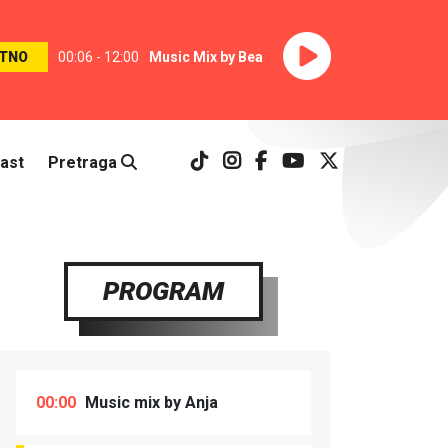
TNO
00:06 - 12:00
Music Mix by Bea
ast
Pretraga
PROGRAM
00:00
Music mix by Anja