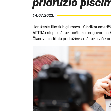
pridružio pisci
14.07.2023.
Udruženje filmskih glumaca - Sindikat američk
AFTRA) stupa u štrajk pošto su pregovori sa Al
Članovi sindikata pridružiće se štrajku više od