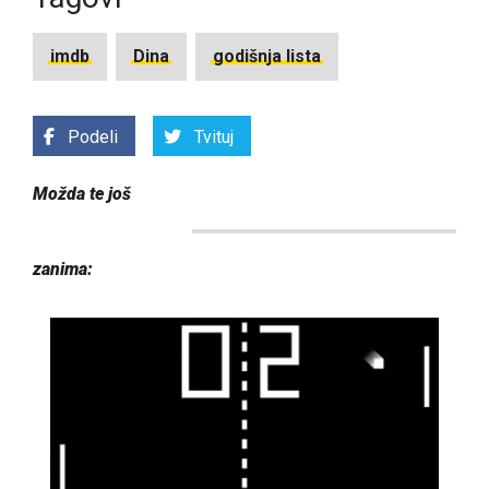
imdb
Dina
godišnja lista
Podeli
Tvituj
Možda te još
zanima: