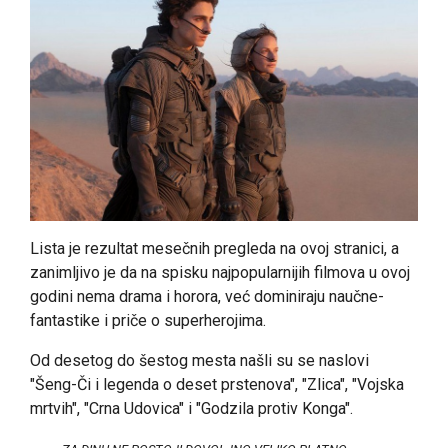
Lista je rezultat mesečnih pregleda na ovoj stranici, a
zanimljivo je da na spisku najpopularnijih filmova u ovoj
godini nema drama i horora, već dominiraju naučne-
fantastike i priče o superherojima.
Od desetog do šestog mesta našli su se naslovi
"Šeng-Či i legenda o deset prstenova", "Zlica", "Vojska
mrtvih", "Crna Udovica" i "Godzila protiv Konga".