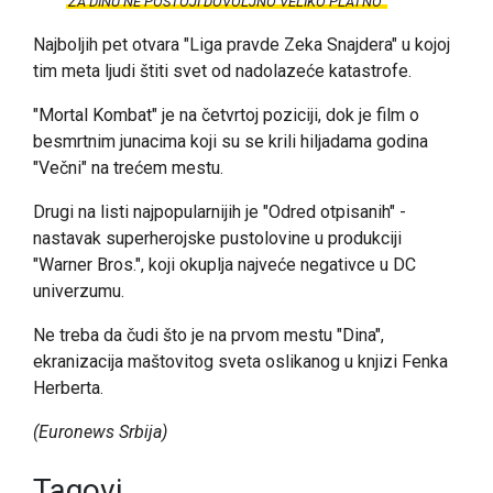
ZA DINU NE POSTOJI DOVOLJNO VELIKO PLATNO
Najboljih pet otvara "Liga pravde Zeka Snajdera" u kojoj
tim meta ljudi štiti svet od nadolazeće katastrofe.
"Mortal Kombat" je na četvrtoj poziciji, dok je film o
besmrtnim junacima koji su se krili hiljadama godina
"Večni" na trećem mestu.
Drugi na listi najpopularnijih je "Odred otpisanih" -
nastavak superherojske pustolovine u produkciji
"Warner Bros.", koji okuplja najveće negativce u DC
univerzumu.
Ne treba da čudi što je na prvom mestu "Dina",
ekranizacija maštovitog sveta oslikanog u knjizi Fenka
Herberta.
(Euronews Srbija)
Tagovi