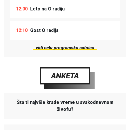
12:00
Leto na O radiju
12:10
Gost O radija
vidi celu programsku satnicu
ANKETA
Šta ti najviše krade vreme u svakodnevnom
živofu?