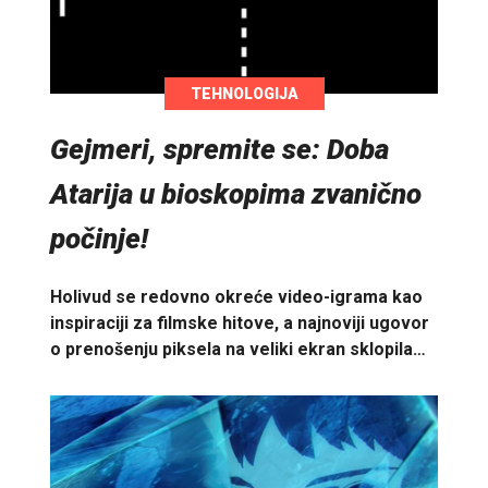
TEHNOLOGIJA
Gejmeri, spremite se: Doba
Atarija u bioskopima zvanično
počinje!
Holivud se redovno okreće video-igrama kao
inspiraciji za filmske hitove, a najnoviji ugovor
o prenošenju piksela na veliki ekran sklopila…