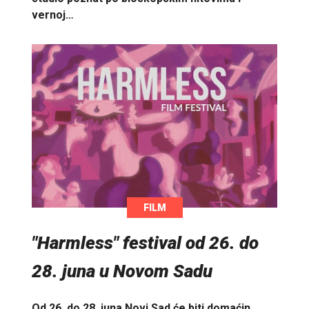
vernoj…
FILM
"Harmless" festival od 26. do
28. juna u Novom Sadu
Od 26. do 28. juna Novi Sad će biti domaćin