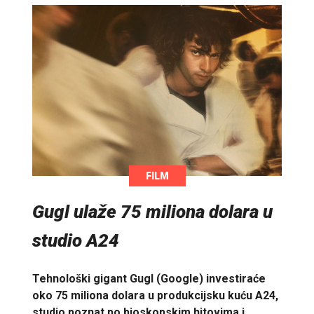
FILM
Gugl ulaže 75 miliona dolara u
studio A24
Tehnološki gigant Gugl (Google) investiraće
oko 75 miliona dolara u produkcijsku kuću A24,
studio poznat po bioskopskim hitovima i