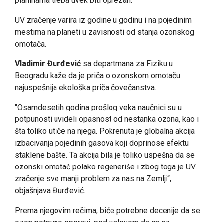
planinama treba uvek biti oprezan.
UV zračenje varira iz godine u godinu i na pojedinim
mestima na planeti u zavisnosti od stanja ozonskog
omotača.
Vladimir Đurđević
sa departmana za Fiziku u
Beogradu kaže da je priča o ozonskom omotaču
najuspešnija ekološka priča čovečanstva.
"Osamdesetih godina prošlog veka naučnici su u
potpunosti uvideli opasnost od nestanka ozona, kao i
šta toliko utiče na njega. Pokrenuta je globalna akcija
izbacivanja pojedinih gasova koji doprinose efektu
staklene bašte. Ta akcija bila je toliko uspešna da se
ozonski omotač polako regeneriše i zbog toga je UV
zračenje sve manji problem za nas na Zemlji“,
objašnjava Đurđević.
Prema njegovim rečima, biće potrebne decenije da se