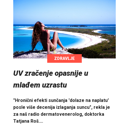
ZDRAVLJE
UV zračenje opasnije u
mlađem uzrastu
"Hronični efekti sunčanja 'dolaze na naplatu'
posle više decenija izlaganja suncu", rekla je
za naš radio dermatovenerolog, doktorka
Tatjana Roš.…