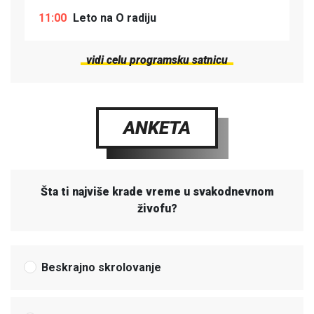
11:00
Leto na O radiju
vidi celu programsku satnicu
ANKETA
Šta ti najviše krade vreme u svakodnevnom
živofu?
Beskrajno skrolovanje