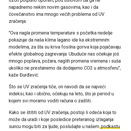
ozon potpuno oporavi, pod uslovom da ga ne
napadnemo nekim novim gasovima, kao i da
čovečanstvo ima mnogo većih problema od UV
zračenja.
"Ova nagla promena temperature s početka nedelje
pokazuje da naša klima lagano ide ka ekstremnim
modelima, za šta su kriva fosilna goriva koja pojačavaju
efekte globalnog zagrevanja. Ubuduće nas očekuje još
mnogo poplava, požara, naglih promena vremena i suša
ukoliko ne prestanemo da dodajemo CO2 u atmosferu",
kaže Đurđević.
Što se UV zračenja tiče, on navodi da se najveći
indeksi, kao i obično, očekuju na leto, što je period u
kojem svi moramo voditi računa o zaštiti.
Kako se štititi od UV zračenja, postoji li odeća koja to
može da uradi i koje posledice preteranog izlaganja
suncu mogu biti za ljude, poslušajte u našem
podkastu