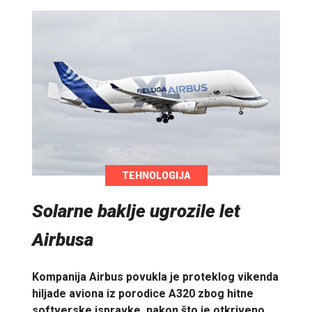
TEHNOLOGIJA
Solarne baklje ugrozile let
Airbusa
Kompanija Airbus povukla je proteklog vikenda
hiljade aviona iz porodice A320 zbog hitne
softverske ispravke, nakon što je otkriveno