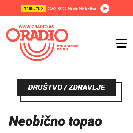
TRENUTNO
00:00 - 05:00
Music Mix by Bea
DRUŠTVO / ZDRAVLJE
Neobično topao