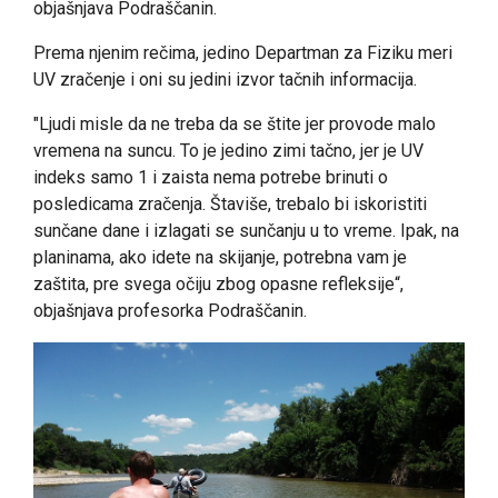
objašnjava Podraščanin.
Prema njenim rečima, jedino Departman za Fiziku meri
UV zračenje i oni su jedini izvor tačnih informacija.
"Ljudi misle da ne treba da se štite jer provode malo
vremena na suncu. To je jedino zimi tačno, jer je UV
indeks samo 1 i zaista nema potrebe brinuti o
posledicama zračenja. Štaviše, trebalo bi iskoristiti
sunčane dane i izlagati se sunčanju u to vreme. Ipak, na
planinama, ako idete na skijanje, potrebna vam je
zaštita, pre svega očiju zbog opasne refleksije“,
objašnjava profesorka Podraščanin.