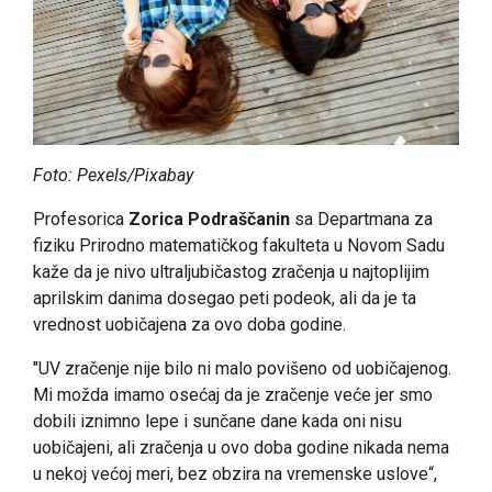
Foto: Pexels/Pixabay
Profesorica
Zorica Podraščanin
sa Departmana za
fiziku Prirodno matematičkog fakulteta u Novom Sadu
kaže da je nivo ultraljubičastog zračenja u najtoplijim
aprilskim danima dosegao peti podeok, ali da je ta
vrednost uobičajena za ovo doba godine.
"UV zračenje nije bilo ni malo povišeno od uobičajenog.
Mi možda imamo osećaj da je zračenje veće jer smo
dobili iznimno lepe i sunčane dane kada oni nisu
uobičajeni, ali zračenja u ovo doba godine nikada nema
u nekoj većoj meri, bez obzira na vremenske uslove“,