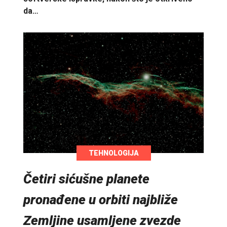
da…
TEHNOLOGIJA
Četiri sićušne planete
pronađene u orbiti najbliže
Zemljine usamljene zvezde