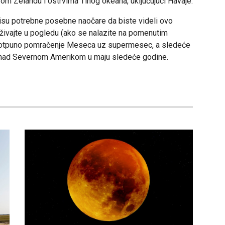
vom Zelandu i ostrvima Tihog okeana, uključujući Havaje.
isu potrebne posebne naočare da biste videli ovo
živajte u pogledu (ako se nalazite na pomenutim
 potpuno pomračenje Meseca uz supermesec, a sledeće
nad Severnom Amerikom u maju sledeće godine.