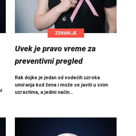
ZDRAVLJE
Uvek je pravo vreme za
preventivni pregled
Rak dojke je jedan od vodećih uzroka
umiranja kod žena i može se javiti u svim
u
uzrastima, a jedini način…