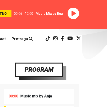
TNO
00:06 - 12:00
Music Mix by Bea
ast
Pretraga
PROGRAM
00:00
Music mix by Anja