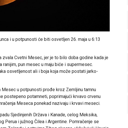
nca i u potpunosti će biti osvetljen 26. maja u 6:13
zvala Cvetni Mesec, jer je to bilo doba godine kada je
sa ranijim, pun mesec u maju biće i supermesec.
a osvetljenost ali i boja koja može postati jarko-
Mesec u potpunosti prođe kroz Zemljinu tamnu
e postepeno potamneti, poprimajući krvavo crvenu
omračenja Meseca ponekad nazivaju i krvavi meseci.
padu Sjedinjenih Država i Kanade, celog Meksika,
g Perua i južnog Čilea i Argentine. Pomračenje se