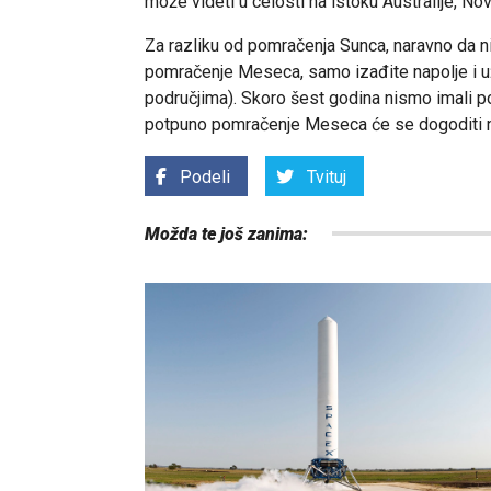
može videti u celosti na istoku Australije, No
Za razliku od pomračenja Sunca, naravno da n
pomračenje Meseca, samo izađite napolje i u
područjima). Skoro šest godina nismo imali
potpuno pomračenje Meseca će se dogoditi 
Podeli
Tvituj
Možda te još zanima: