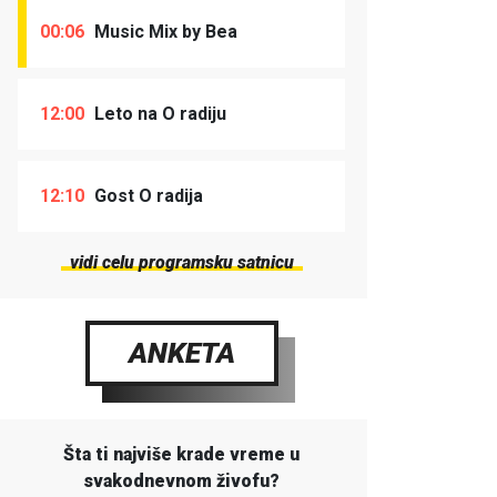
00:06
Music Mix by Bea
12:00
Leto na O radiju
12:10
Gost O radija
vidi celu programsku satnicu
ANKETA
Šta ti najviše krade vreme u
svakodnevnom živofu?