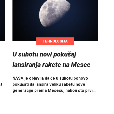
TEHNOLOGIJA
U subotu novi pokušaj
lansiranja rakete na Mesec
NASA je objavila da će u subotu ponovo
st
pokušati da lansira veliku raketu nove
generacije prema Mesecu, nakon što prvi…