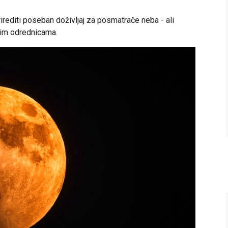
rediti poseban doživljaj za posmatrače neba - ali
kim odrednicama.