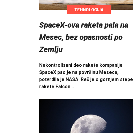
TEHNOLOGIJA
SpaceX-ova raketa pala na
Mesec, bez opasnosti po
Zemlju
Nekontrolisani deo rakete kompanije
SpaceX pao je na površinu Meseca,
potvrdila je NASA. Reč je o gornjem step
rakete Falcon…