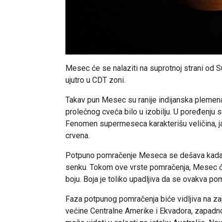
Mesec će se nalaziti na suprotnoj strani od Su
ujutro u CDT zoni.
Takav pun Mesec su ranije indijanska plemena 
prolećnog cveća bilo u izobilju. U poređenju 
Fenomen supermeseca karakterišu veličina, jak
crvena.
Potpuno pomračenje Meseca se dešava kada 
senku. Tokom ove vrste pomračenja, Mesec ć
boju. Boja je toliko upadljiva da se ovakva p
Faza potpunog pomračenja biće vidljiva na za
većine Centralne Amerike i Ekvadora, zapadno