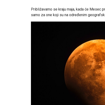
Približavamo se kraju maja, kada će Mesec pri
samo za one koji su na određenim geografs