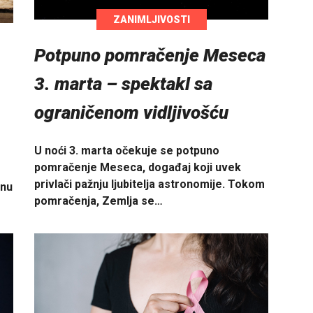
ZANIMLJIVOSTI
Potpuno pomračenje Meseca
3. marta – spektakl sa
ograničenom vidljivošću
U noći 3. marta očekuje se potpuno
pomračenje Meseca, događaj koji uvek
privlači pažnju ljubitelja astronomije. Tokom
enu
pomračenja, Zemlja se…