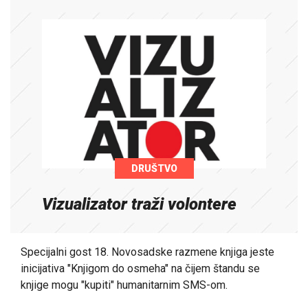
DRUŠTVO
Vizualizator traži volontere
Specijalni gost 18. Novosadske razmene knjiga jeste
inicijativa "Knjigom do osmeha" na čijem štandu se
knjige mogu "kupiti" humanitarnim SMS-om.