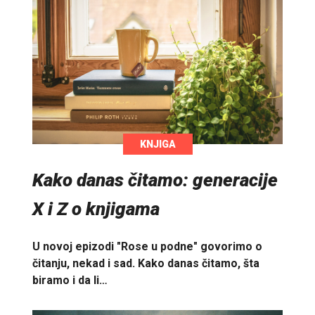
KNJIGA
Kako danas čitamo: generacije
X i Z o knjigama
U novoj epizodi "Rose u podne" govorimo o
čitanju, nekad i sad. Kako danas čitamo, šta
biramo i da li…