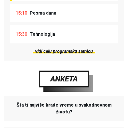
15:10
Pesma dana
15:30
Tehnologija
vidi celu programsku satnicu
ANKETA
Šta ti najviše krade vreme u svakodnevnom
živofu?