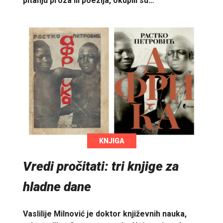
pitanju proza ili poezija, okupili su…
KNJIGA
Vredi pročitati: tri knjige za
hladne dane
Vaslilije Milnović je doktor književnih nauka,