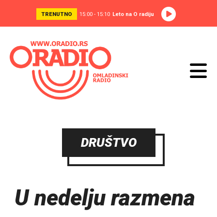
TRENUTNO
15:00 - 15:10
Leto na O radiju
DRUŠTVO
U nedelju razmena