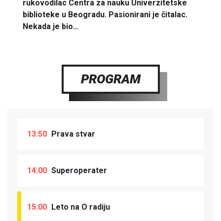
rukovodilac Centra za nauku Univerzitetske
biblioteke u Beogradu. Pasionirani je čitalac.
Nekada je bio…
PROGRAM
13:50
Prava stvar
14:00
Superoperater
15:00
Leto na O radiju