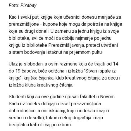
Foto: Pixabay
Kao i svaki put, knjige koje učesnici donesu menjaće za
prerazmišljone - kupone koje mogu da potroše na knjige
koje su drugi doneli. U zamenu za jednu knjigu iz svoje
biblioteke, svi će moći da dobiju najmanje po jednu
knjigu iz biblioteke Prerazmišljavanja, prateći utvrđeni
sistem bodovanja istaknut na prijemnom pultu.
Ulaz je slobodan, a osim razmene koja će trajati od 14
do 19 časova, biće održana i izložba "Stvari ispale iz
knjiga", knjiška čajanka, klub kreativnog čitanja za decu i
izložba kluba kreativnog čitanja.
Studenti koji su ove godine upisali fakultet u Novom
Sadu uz indeks dobijaju deset prerazmišljona
dobrodošlice, a oni iskusniji, koji u indeksu imaju i
šesticu i desetku, tokom celog događaja imaju
besplatnu kafu ili čaj po izboru.