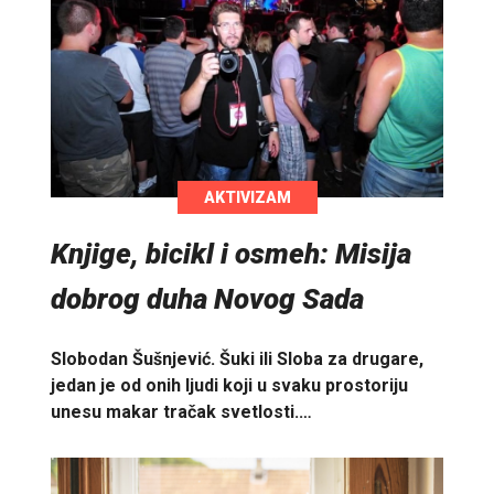
AKTIVIZAM
Knjige, bicikl i osmeh: Misija
dobrog duha Novog Sada
Slobodan Šušnjević. Šuki ili Sloba za drugare,
jedan je od onih ljudi koji u svaku prostoriju
unesu makar tračak svetlosti.…