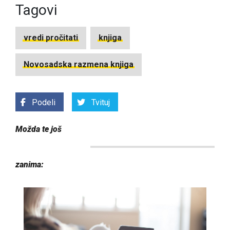
Tagovi
vredi pročitati
knjiga
Novosadska razmena knjiga
Podeli
Tvituj
Možda te još
zanima: