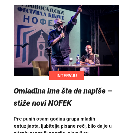
INTERVJU
Omladina ima šta da napiše –
stiže novi NOFEK
Pre punih osam godina grupa mladih
entuzijasta, ljubitelja pisane reči, bilo da je u