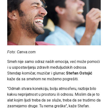
Foto: Canva.com
Smeh nije samo odraz naših emocija, već može pomoći
i u uspostavljanju zdravih međuljudskih odnosa.
Stendap komičar, muzičar i glumac
Stefan Ostojić
kaže da sa smehom ne možemo pogrešiti.
"Odmah stvara konekciju, bolju atmosferu, razbija bilo
kakvu neprijatnost u prostoru ili odnosu. Mislim da je to
alat kojim ljudi treba da se služe, treba da se trudimo da
zasmejemo druge. Tu nema greške", kaže Stefan.