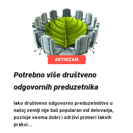
AKTIVIZAM
Potrebno više društveno
odgovornih preduzetnika
Iako društveno odgovorno preduzetništvo u
našoj zemlji nije baš popularan vid delovanja,
postoje veoma dobri i održivi primeri takvih
praksi.…