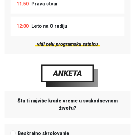
11:50
Prava stvar
12:00
Leto na O radiju
vidi celu programsku satnicu
ANKETA
Šta ti najviše krade vreme u svakodnevnom
živofu?
Beskrajno skrolovanje