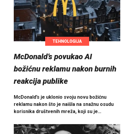
TEHNOLOGIJA
McDonald’s povukao AI
božićnu reklamu nakon burnih
reakcija publike
McDonald’s je uklonio svoju novu božićnu
reklamu nakon što je naišla na snažnu osudu
korisnika društvenih mreža, koji su je…