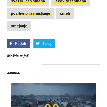
svetski dan smeha
lekovitost smeha
pozitivno razmišljanje
smeh
smejanje
Podeli
Tvituj
Možda te još
zanima: