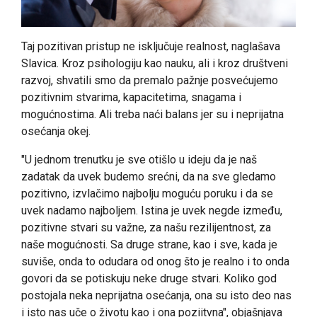
Taj pozitivan pristup ne isključuje realnost, naglašava
Slavica. Kroz psihologiju kao nauku, ali i kroz društveni
razvoj, shvatili smo da premalo pažnje posvećujemo
pozitivnim stvarima, kapacitetima, snagama i
mogućnostima. Ali treba naći balans jer su i neprijatna
osećanja okej.
"U jednom trenutku je sve otišlo u ideju da je naš
zadatak da uvek budemo srećni, da na sve gledamo
pozitivno, izvlačimo najbolju moguću poruku i da se
uvek nadamo najboljem. Istina je uvek negde između,
pozitivne stvari su važne, za našu rezilijentnost, za
naše mogućnosti. Sa druge strane, kao i sve, kada je
suviše, onda to odudara od onog što je realno i to onda
govori da se potiskuju neke druge stvari. Koliko god
postojala neka neprijatna osećanja, ona su isto deo nas
i isto nas uče o životu kao i ona poziitvna", objašnjava