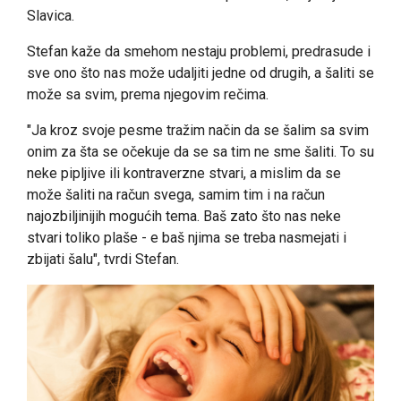
Slavica.
Stefan kaže da smehom nestaju problemi, predrasude i
sve ono što nas može udaljiti jedne od drugih, a šaliti se
može sa svim, prema njegovim rečima.
"Ja kroz svoje pesme tražim način da se šalim sa svim
onim za šta se očekuje da se sa tim ne sme šaliti. To su
neke pipljive ili kontraverzne stvari, a mislim da se
može šaliti na račun svega, samim tim i na račun
najozbiljinijih mogućih tema. Baš zato što nas neke
stvari toliko plaše - e baš njima se treba nasmejati i
zbijati šalu", tvrdi Stefan.