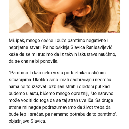
Mi, ipak, mnogo češće i duže pamtimo negativne i
neprijatne stvari. Psihološkinja Slavica Ranisavljević
kaže da se mi trudimo da iz takvih iskustava naučimo,
da se ona ne bi ponovila.
"Pamtimo ih kao neku vrstu podsetnika u sličnim
situacijama. Ukoliko smo imali saobraćajnu nesreću
nama će to izazvati ozbiljan strah i sledeći put kad
budemo u autu, bićemo mnogo oprezniji, što naravno
može voditi do toga da se taj strah uveliča. Sa druge
strane mi negde podrazumevamo da život treba da
bude lep i srećan, pa nemamo potrebu da to pamtimo",
objašnjava Slavica.