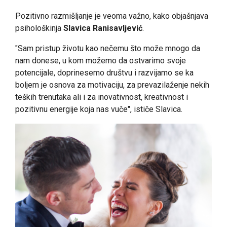
Pozitivno razmišljanje je veoma važno, kako objašnjava
psihološkinja
Slavica Ranisavljević
.
"Sam pristup životu kao nečemu što može mnogo da
nam donese, u kom možemo da ostvarimo svoje
potencijale, doprinesemo društvu i razvijamo se ka
boljem je osnova za motivaciju, za prevazilaženje nekih
teških trenutaka ali i za inovativnost, kreativnost i
pozitivnu energije koja nas vuče", ističe Slavica.