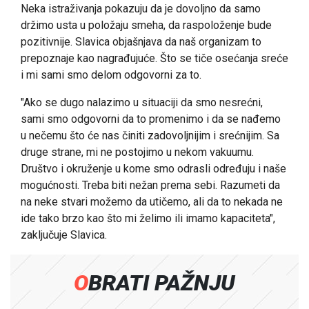
Neka istraživanja pokazuju da je dovoljno da samo
držimo usta u položaju smeha, da raspoloženje bude
pozitivnije. Slavica objašnjava da naš organizam to
prepoznaje kao nagrađujuće. Što se tiče osećanja sreće
i mi sami smo delom odgovorni za to.
"Ako se dugo nalazimo u situaciji da smo nesrećni,
sami smo odgovorni da to promenimo i da se nađemo
u nečemu što će nas činiti zadovoljnijim i srećnijim. Sa
druge strane, mi ne postojimo u nekom vakuumu.
Društvo i okruženje u kome smo odrasli određuju i naše
mogućnosti. Treba biti nežan prema sebi. Razumeti da
na neke stvari možemo da utičemo, ali da to nekada ne
ide tako brzo kao što mi želimo ili imamo kapaciteta",
zaključuje Slavica.
OBRATI PAŽNJU