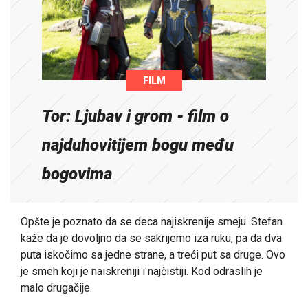
FILM
Tor: Ljubav i grom - film o
najduhovitijem bogu među
bogovima
Opšte je poznato da se deca najiskrenije smeju. Stefan
kaže da je dovoljno da se sakrijemo iza ruku, pa da dva
puta iskočimo sa jedne strane, a treći put sa druge. Ovo
je smeh koji je naiskreniji i najčistiji. Kod odraslih je
malo drugačije.