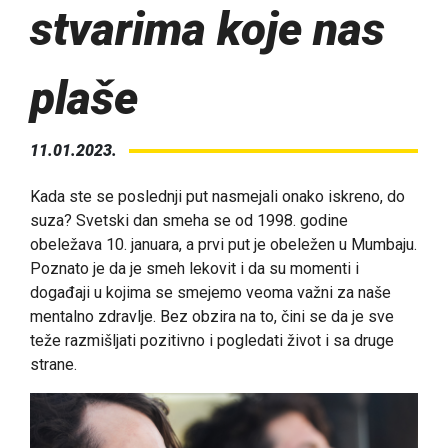
stvarima koje nas
plaše
11.01.2023.
Kada ste se poslednji put nasmejali onako iskreno, do
suza? Svetski dan smeha se od 1998. godine
obeležava 10. januara, a prvi put je obeležen u Mumbaju.
Poznato je da je smeh lekovit i da su momenti i
događaji u kojima se smejemo veoma važni za naše
mentalno zdravlje. Bez obzira na to, čini se da je sve
teže razmišljati pozitivno i pogledati život i sa druge
strane.