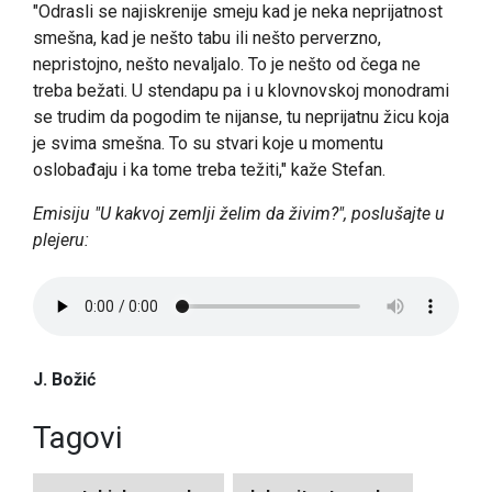
"Odrasli se najiskrenije smeju kad je neka neprijatnost
smešna, kad je nešto tabu ili nešto perverzno,
nepristojno, nešto nevaljalo. To je nešto od čega ne
treba bežati. U stendapu pa i u klovnovskoj monodrami
se trudim da pogodim te nijanse, tu neprijatnu žicu koja
je svima smešna. To su stvari koje u momentu
oslobađaju i ka tome treba težiti," kaže Stefan.
Emisiju "U kakvoj zemlji želim da živim?", poslušajte u
plejeru:
J. Božić
Tagovi