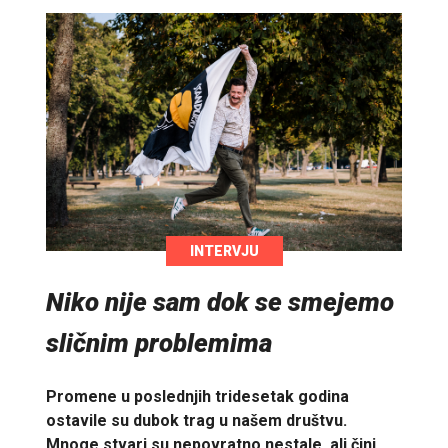
INTERVJU
Niko nije sam dok se smejemo
sličnim problemima
Promene u poslednjih tridesetak godina
ostavile su dubok trag u našem društvu.
Mnoge stvari su nepovratno nestale, ali čini