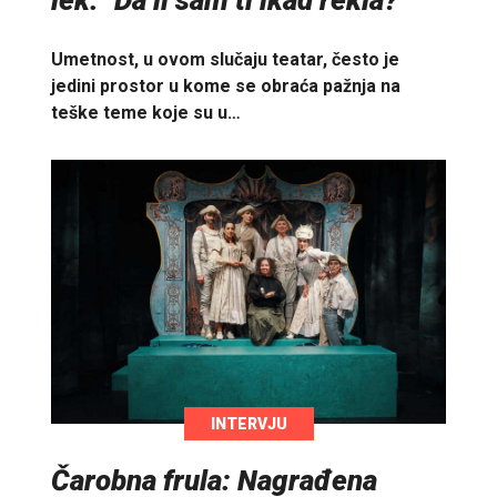
Umetnost, u ovom slučaju teatar, često je
jedini prostor u kome se obraća pažnja na
teške teme koje su u…
INTERVJU
Čarobna frula: Nagrađena