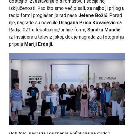
dostojno izveštavanje o siromaštvu i socijalnoj
isključenosti. Kao što smo već pisali, za najbolji prilog u
radio formi proglašen je rad naše
Jelene Božić
. Pored
nje, nagrade su osvojile
Dragana Prica Kovačević
sa
Radija 021 u tekstualnoj/online formi,
Sandra Mandić
iz Insajdera u televizijskoj, dok je nagrada za fotografiju
pripala
Mariji Erdelji
.
Dobitnici nagrada i priznanja Refleksija na dodeli