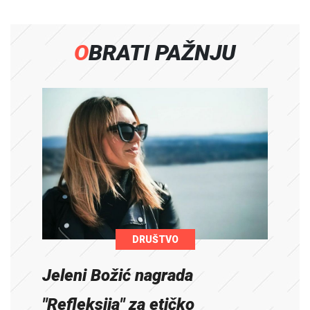
OBRATI PAŽNJU
DRUŠTVO
Jeleni Božić nagrada
"Refleksija" za etičko