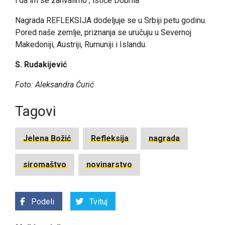
i da im se zahvalimo", ističe Dobrila.
Nagrada REFLEKSIJA dodeljuje se u Srbiji petu godinu.
Pored naše zemlje, priznanja se uručuju u Severnoj
Makedoniji, Austriji, Rumuniji i Islandu.
S. Rudakijević
Foto: Aleksandra Ćurić
Tagovi
Jelena Božić
Refleksija
nagrada
siromaštvo
novinarstvo
Podeli
Tvituj