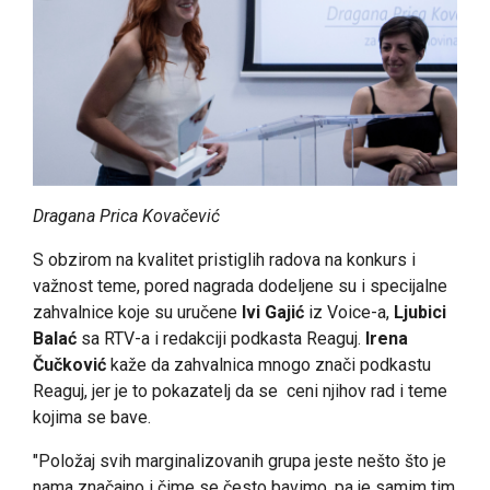
Dragana Prica Kovačević
S obzirom na kvalitet pristiglih radova na konkurs i
važnost teme, pored nagrada dodeljene su i specijalne
zahvalnice koje su uručene
Ivi Gajić
iz Voice-a,
Ljubici
Balać
sa RTV-a i redakciji podkasta Reaguj.
Irena
Čučković
kaže da zahvalnica mnogo znači podkastu
Reaguj, jer je to pokazatelj da se ceni njihov rad i teme
kojima se bave.
"Položaj svih marginalizovanih grupa jeste nešto što je
nama značajno i čime se često bavimo, pa je samim tim