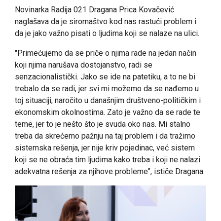
Novinarka Radija 021 Dragana Prica Kovačević
naglašava da je siromaštvo kod nas rastući problem i
da je jako važno pisati o ljudima koji se nalaze na ulici.
"Primećujemo da se priče o njima rade na jedan način
koji njima narušava dostojanstvo, radi se
senzacionalistički. Jako se ide na patetiku, a to ne bi
trebalo da se radi, jer svi mi možemo da se nađemo u
toj situaciji, naročito u današnjim društveno-političkim i
ekonomskim okolnostima. Zato je važno da se rade te
teme, jer to je nešto što je svuda oko nas. Mi stalno
treba da skrećemo pažnju na taj problem i da tražimo
sistemska rešenja, jer nije kriv pojedinac, već sistem
koji se ne obraća tim ljudima kako treba i koji ne nalazi
adekvatna rešenja za njihove probleme", ističe Dragana.