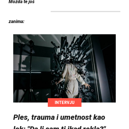
Možda te još
zanima:
INTERVJU
Ples, trauma i umetnost kao
lek: "Da li sam ti ikad rekla?"