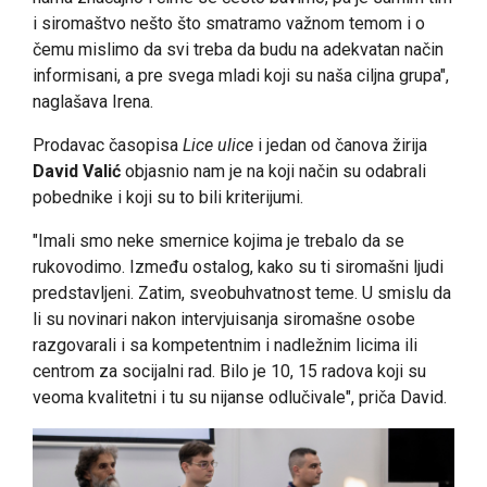
i siromaštvo nešto što smatramo važnom temom i o
čemu mislimo da svi treba da budu na adekvatan način
informisani, a pre svega mladi koji su naša ciljna grupa",
naglašava Irena.
Prodavac časopisa
Lice ulice
i jedan od čanova žirija
David Valić
objasnio nam je na koji način su odabrali
pobednike i koji su to bili kriterijumi.
"Imali smo neke smernice kojima je trebalo da se
rukovodimo. Između ostalog, kako su ti siromašni ljudi
predstavljeni. Zatim, sveobuhvatnost teme. U smislu da
li su novinari nakon intervjuisanja siromašne osobe
razgovarali i sa kompetentnim i nadležnim licima ili
centrom za socijalni rad. Bilo je 10, 15 radova koji su
veoma kvalitetni i tu su nijanse odlučivale", priča David.