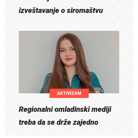
izveštavanje o siromaštvu
AKTIVIZAM
Regionalni omladinski mediji
treba da se drže zajedno