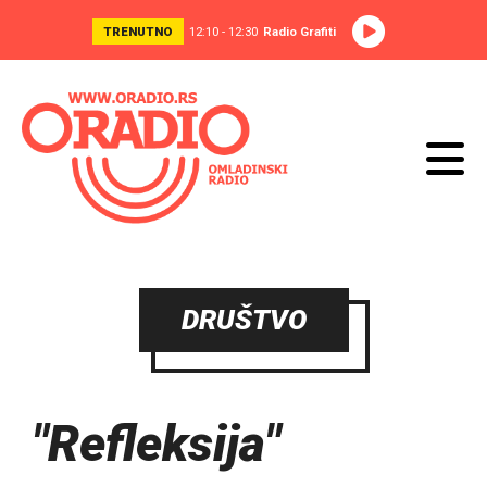
TRENUTNO
12:10 - 12:30
Radio Grafiti
DRUŠTVO
"Refleksija"