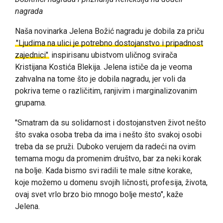
nagrada
Naša novinarka Jelena Božić nagradu je dobila za priču
"Ljudima na ulici je potrebno dostojanstvo i pripadnost
zajednici"
inspirisanu ubistvom uličnog svirača
Kristijana Kostića Blekija. Jelena ističe da je veoma
zahvalna na tome što je dobila nagradu, jer voli da
pokriva teme o različitim, ranjivim i marginalizovanim
grupama.
"Smatram da su solidarnost i dostojanstven život nešto
što svaka osoba treba da ima i nešto što svakoj osobi
treba da se pruži. Duboko verujem da radeći na ovim
temama mogu da promenim društvo, bar za neki korak
na bolje. Kada bismo svi radili te male sitne korake,
koje možemo u domenu svojih ličnosti, profesija, života,
ovaj svet vrlo brzo bio mnogo bolje mesto", kaže
Jelena.