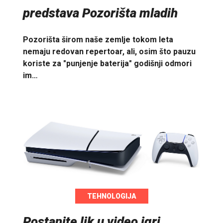
predstava Pozorišta mladih
Pozorišta širom naše zemlje tokom leta
nemaju redovan repertoar, ali, osim što pauzu
koriste za "punjenje baterija" godišnji odmori
im…
TEHNOLOGIJA
Postanite lik u video igri