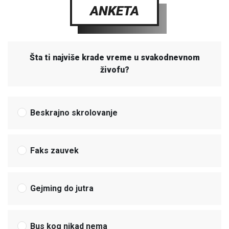
ANKETA
Šta ti najviše krade vreme u svakodnevnom
živofu?
Beskrajno skrolovanje
Faks zauvek
Gejming do jutra
Bus kog nikad nema