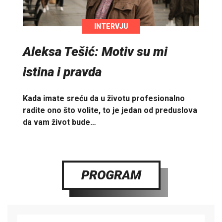
INTERVJU
Aleksa Tešić: Motiv su mi
istina i pravda
Kada imate sreću da u životu profesionalno
radite ono što volite, to je jedan od preduslova
da vam život bude…
PROGRAM