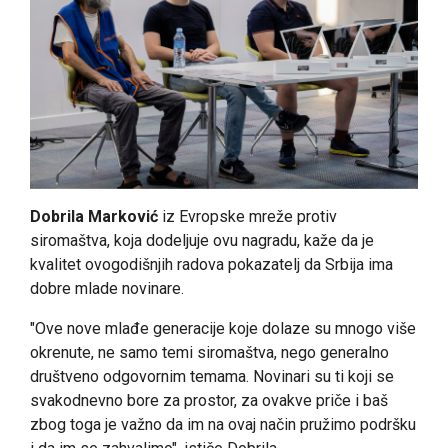
Dobrila Marković
iz Evropske mreže protiv
siromaštva, koja dodeljuje ovu nagradu, kaže da je
kvalitet ovogodišnjih radova pokazatelj da Srbija ima
dobre mlade novinare.
"Ove nove mlađe generacije koje dolaze su mnogo više
okrenute, ne samo temi siromaštva, nego generalno
društveno odgovornim temama. Novinari su ti koji se
svakodnevno bore za prostor, za ovakve priče i baš
zbog toga je važno da im na ovaj način pružimo podršku