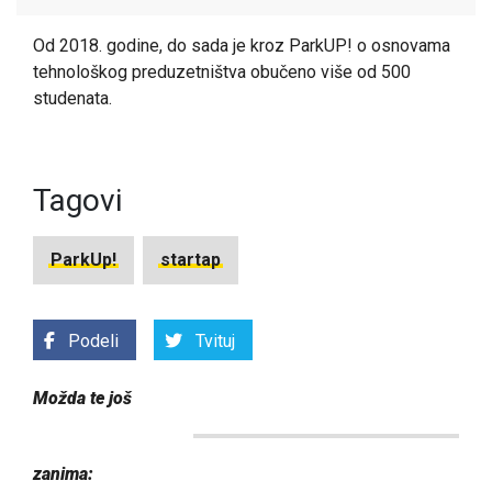
Od 2018. godine, do sada je kroz ParkUP! o osnovama
tehnološkog preduzetništva obučeno više od 500
studenata.
Tagovi
ParkUp!
startap
Podeli
Tvituj
Možda te još
zanima: