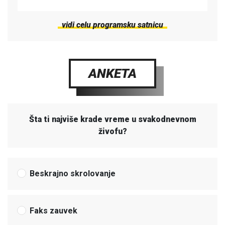
vidi celu programsku satnicu
ANKETA
Šta ti najviše krade vreme u svakodnevnom
živofu?
Beskrajno skrolovanje
Faks zauvek