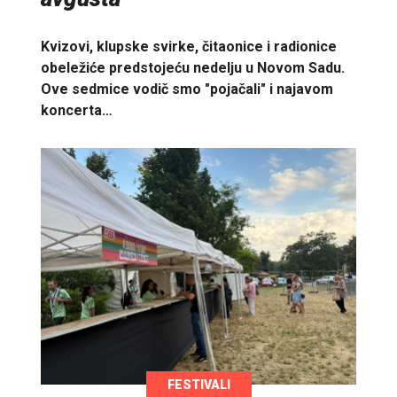
Kvizovi, klupske svirke, čitaonice i radionice
obeležiće predstojeću nedelju u Novom Sadu.
Ove sedmice vodič smo "pojačali" i najavom
koncerta…
FESTIVALI