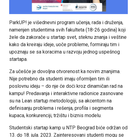
ParkUP! je višednevni program učenja, rada i druženja,
namenjen studentima svih fakulteta (18-26 godina) koji
žele da zakorače u startap svet, steknu znanja i veštine
kako da kreiraju ideje, uoče probleme, formiraju tim i
upoznaju se sa koracima u razvoju jednog uspešnog
startapa.
Za učešće je dovoljna otvorenost ka novim znanjima.
Nije potrebno da studenti imaju oformljen tim ili
poslovnu ideju – do nje će doći kroz dinamičan rad na
kampu! Predavanja i interaktivne radionice zasnovane
su na Lean startup metodologiji, sa akcentom na
definisanju problema i rešenja, profila i segmenta
kupaca, konkurenciji, tržištu i biznis modelu.
Studentski startap kamp u NTP Beograd biće održan od
13. do 18. jula. 2023. Zainteresovani studenti mogu se