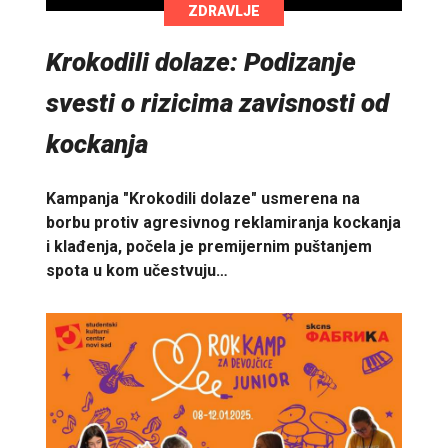
ZDRAVLJE
Krokodili dolaze: Podizanje
svesti o rizicima zavisnosti od
kockanja
Kampanja "Krokodili dolaze" usmerena na
borbu protiv agresivnog reklamiranja kockanja
i klađenja, počela je premijernim puštanjem
spota u kom učestvuju…