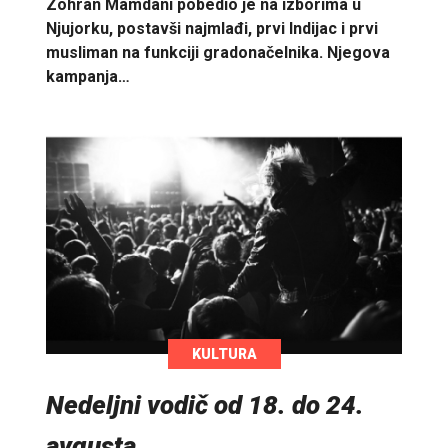
Zohran Mamdani pobedio je na izborima u
Njujorku, postavši najmlađi, prvi Indijac i prvi
musliman na funkciji gradonačelnika. Njegova
kampanja…
KULTURA
Nedeljni vodič od 18. do 24.
avgusta