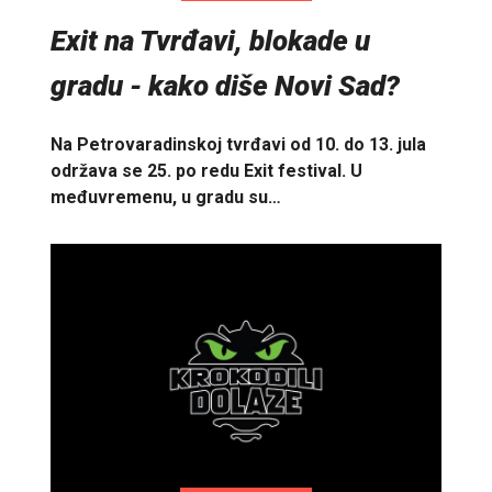
Exit na Tvrđavi, blokade u
gradu - kako diše Novi Sad?
Na Petrovaradinskoj tvrđavi od 10. do 13. jula
održava se 25. po redu Exit festival. U
međuvremenu, u gradu su…