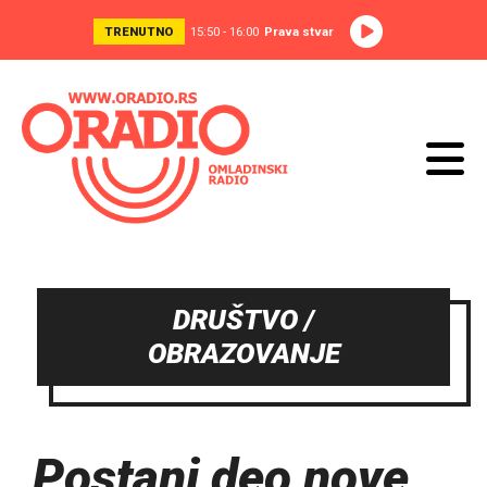
TRENUTNO
15:50 - 16:00
Prava stvar
DRUŠTVO /
OBRAZOVANJE
Postani deo nove