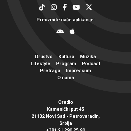
Preuzmite naše aplikacije:
Društvo
Kultura
Muzika
Lifestyle
Program
Podcast
Pretraga
Impressum
O nama
Oradio
Kamenički put 45
21132 Novi Sad - Petrovaradin,
Srbija
+381 21 290 25 90