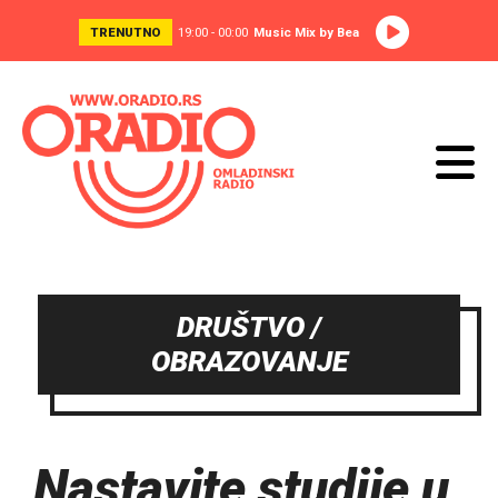
TRENUTNO
19:00 - 00:00
Music Mix by Bea
DRUŠTVO /
OBRAZOVANJE
Nastavite studije u