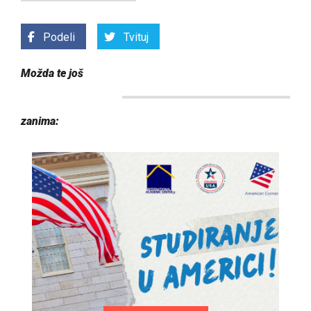
Podeli
Tvituj
Možda te još
zanima: