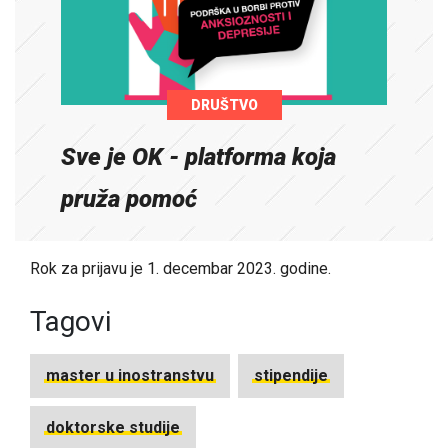
DRUŠTVO
Sve je OK - platforma koja
pruža pomoć
Rok za prijavu je 1. decembar 2023. godine.
Tagovi
master u inostranstvu
stipendije
doktorske studije