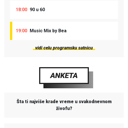
18:00
90 u 60
19:00
Music Mix by Bea
vidi celu programsku satnicu
ANKETA
Šta ti najviše krade vreme u svakodnevnom
živofu?