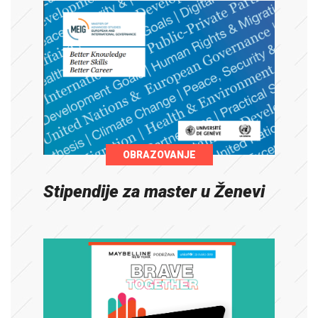
OBRAZOVANJE
Stipendije za master u Ženevi