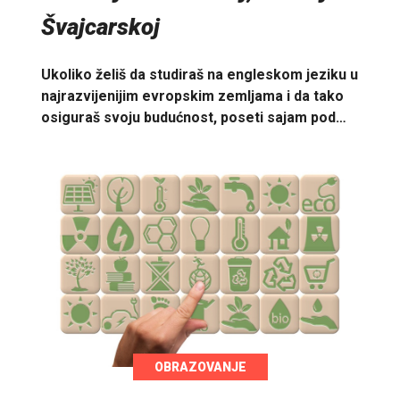
Švajcarskoj
Ukoliko želiš da studiraš na engleskom jeziku u
najrazvijenijim evropskim zemljama i da tako
osiguraš svoju budućnost, poseti sajam pod…
OBRAZOVANJE