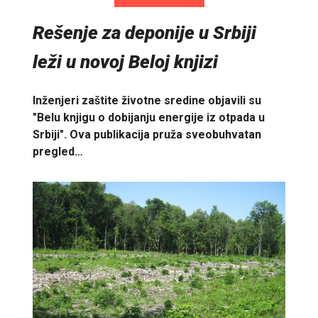
Rešenje za deponije u Srbiji
leži u novoj Beloj knjizi
Inženjeri zaštite životne sredine objavili su
"Belu knjigu o dobijanju energije iz otpada u
Srbiji". Ova publikacija pruža sveobuhvatan
pregled…