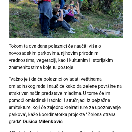
Tokom ta dva dana polaznici će naučiti više o
novosadskim parkovima, njihovim prirodnim
vrednostima, vegetaciji, kao i kulturnim i istorijskim
znamenitostima koje tu postoje.
"Važno je i da će polaznici ovladati veštinama
omladinskog rada i naučiće kako da zelene površine na
atraktivan način predstave mladima. U tome će im
pomoći omladinski radnici i stručnjaci iz pejzažne
arhitekture, koji će zajedno kreirati ture za upoznavanje
parkova", kaže koordinatorka projekta "Zelena strana
grada"
Dušica Milenković
.