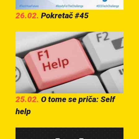
26.02.
Pokretač #45
25.02.
O tome se priča: Self
help