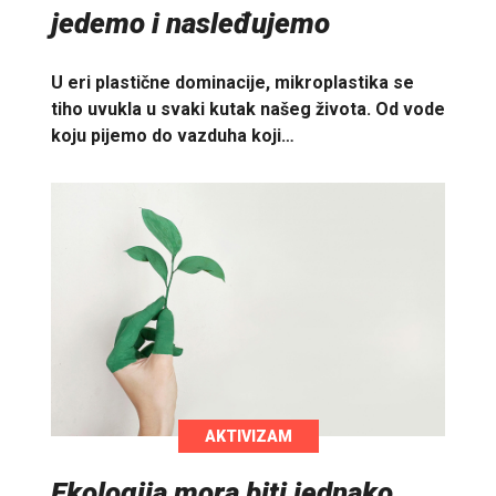
jedemo i nasleđujemo
U eri plastične dominacije, mikroplastika se
tiho uvukla u svaki kutak našeg života. Od vode
koju pijemo do vazduha koji…
AKTIVIZAM
Ekologija mora biti jednako