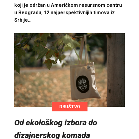
koji je održan u Američkom resursnom centru
u Beogradu, 12 najperspektivnijih timova iz
Srbije…
DRUŠTVO
Od ekološkog izbora do
dizajnerskog komada