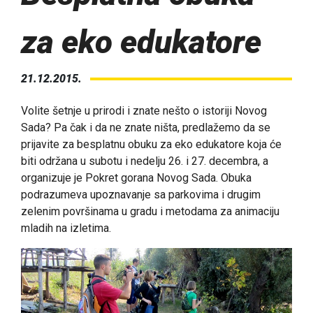
za eko edukatore
21.12.2015.
Volite šetnje u prirodi i znate nešto o istoriji Novog
Sada? Pa čak i da ne znate ništa, predlažemo da se
prijavite za besplatnu obuku za eko edukatore koja će
biti održana u subotu i nedelju 26. i 27. decembra, a
organizuje je Pokret gorana Novog Sada. Obuka
podrazumeva upoznavanje sa parkovima i drugim
zelenim površinama u gradu i metodama za animaciju
mladih na izletima.