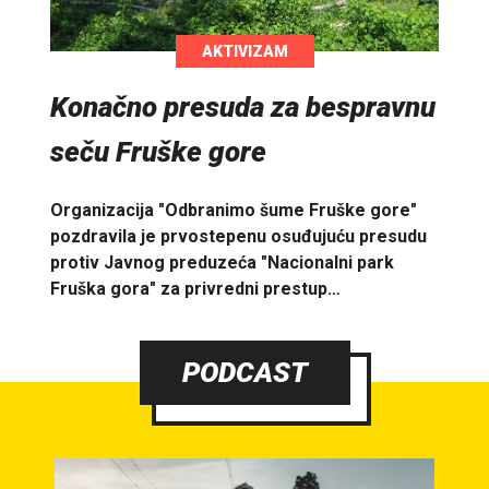
AKTIVIZAM
Konačno presuda za bespravnu
seču Fruške gore
Organizacija "Odbranimo šume Fruške gore"
pozdravila je prvostepenu osuđujuću presudu
protiv Javnog preduzeća "Nacionalni park
Fruška gora" za privredni prestup…
PODCAST