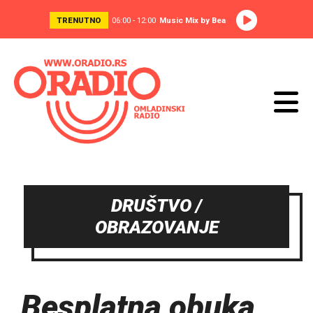
TRENUTNO
06:00 - 12:00
Music Mix by Bea
DRUŠTVO /
OBRAZOVANJE
Besplatna obuka