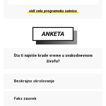
vidi celu programsku satnicu
ANKETA
Šta ti najviše krade vreme u svakodnevnom
živofu?
Beskrajno skrolovanje
Faks zauvek