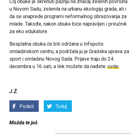
Cilj obuke je skrenuti pažnju na značaj zelenih površina
u Novom Sadu, zelenila na urbanu ekologiju grada, ali i
da se unaprede programi neformalnog obrazovanja za
mlade. Takođe, nakon obuke biće napravljen i priručnik
za eko edukatore.
Besplatna obuka će biti održana u Infopolis
omladinskom centru, a podržala ju je Gradska uprava za
sport i omladinu Novog Sada. Prijave traju do 24.
decembra u 16 sati, a link možete da nađete
ovde
.
J.Ž.
Podeli
Tvituj
Možda te još