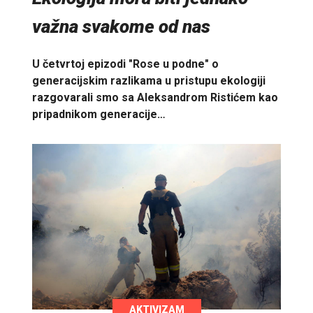
važna svakome od nas
U četvrtoj epizodi "Rose u podne" o
generacijskim razlikama u pristupu ekologiji
razgovarali smo sa Aleksandrom Ristićem kao
pripadnikom generacije…
AKTIVIZAM