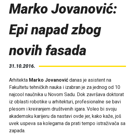
Marko Jovanović:
Epi napad zbog
novih fasada
31.10.2016.
Arhitekta
Marko Jovanović
danas je asistent na
Fakultetu tehničkih nauka i izabran je za jednog od 10
najcool naučnika u Novom Sadu. Dok završava doktorat
iz oblasti robotike u arhitekturi, profesionalne se bavi
plesom i kreiranjem društvenih igara. Voleo bi svoju
akademsku karijeru da nastavi ovde jer, kako kaže, još
uvek uspeva sa kolegama da prati tempo istraživača sa
zapada.