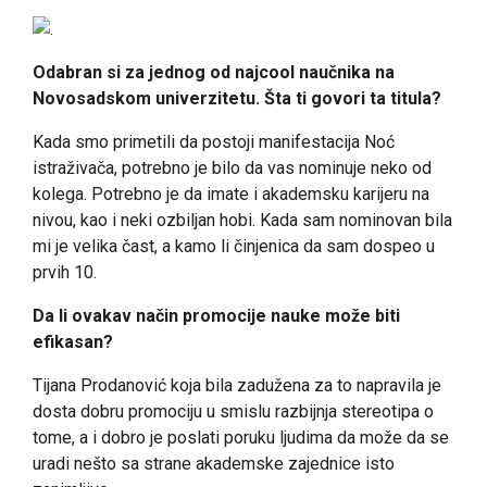
Odabran si za jednog od najcool naučnika na
Novosadskom univerzitetu. Šta ti govori ta titula?
Kada smo primetili da postoji manifestacija Noć
istraživača, potrebno je bilo da vas nominuje neko od
kolega. Potrebno je da imate i akademsku karijeru na
nivou, kao i neki ozbiljan hobi. Kada sam nominovan bila
mi je velika čast, a kamo li činjenica da sam dospeo u
prvih 10.
Da li ovakav način promocije nauke može biti
efikasan?
Tijana Prodanović koja bila zadužena za to napravila je
dosta dobru promociju u smislu razbijnja stereotipa o
tome, a i dobro je poslati poruku ljudima da može da se
uradi nešto sa strane akademske zajednice isto