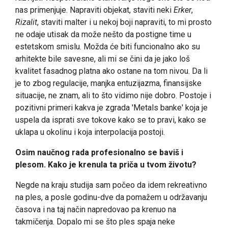
nas primenjuje. Napraviti objekat, staviti neki
Erker
,
Rizalit
, staviti malter i u nekoj boji napraviti, to mi prosto
ne odaje utisak da može nešto da postigne time u
estetskom smislu. Možda će biti funcionalno ako su
arhitekte bile savesne, ali mi se čini da je jako loš
kvalitet fasadnog platna ako ostane na tom nivou. Da li
je to zbog regulacije, manjka entuzijazma, finansijske
situacije, ne znam, ali to što vidimo nije dobro. Postoje i
pozitivni primeri kakva je zgrada 'Metals banke' koja je
uspela da isprati sve tokove kako se to pravi, kako se
uklapa u okolinu i koja interpolacija postoji.
Osim naučnog rada profesionalno se baviš i
plesom. Kako je krenula ta priča u tvom životu?
Negde na kraju studija sam počeo da idem rekreativno
na ples, a posle godinu-dve da pomažem u održavanju
časova i na taj način napredovao pa krenuo na
takmičenja. Dopalo mi se što ples spaja neke