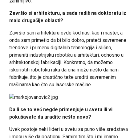
zanimljivo.
Završio si arhitekturu, a sada radiš na doktoratu iz
malo drugačije oblasti?
Završio sam arhitekturu ovde kod nas, kao i master, a
onda sam primetio da bi bilo dobro, prateći savremene
trendove i primenu digitalnih tehnologija i slično,
primeniti industrijsku robotiku u arhitekturi, odnosno u
arhitektonskoj fabrikaciji. Konkretno, da možemo
iskoristiti robotsku ruku da ona može nešto da nam
fabrikuje, što je drastično teže uraditi savremenim
mašinama kao što su laserske mašine.
Da li se to već negde primenjuje u svetu ili vi
pokušavate da uradite nešto novo?
Uvek postoje neki lideri u svetu sa puno više sredstava
i mogu više da postignu. Samim tim što i mi imamo