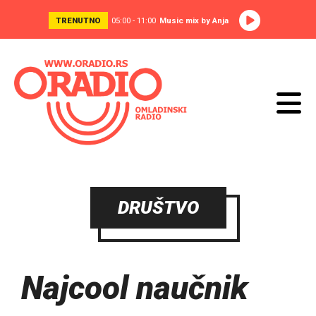
TRENUTNO
05:00 - 11:00
Music mix by Anja
DRUŠTVO
Najcool naučnik