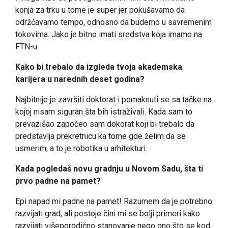
konja za trku u tome je super jer pokušavamo da
održćavamo tempo, odnosno da budemo u savremenim
tokovima. Jako je bitno imati sredstva koja imamo na
FTN-u.
Kako bi trebalo da izgleda tvoja akademska
karijera u narednih deset godina?
Najbitnije je završiti doktorat i pomaknuti se sa tačke na
kojoj nisam siguran šta bih istraživali. Kada sam to
prevazišao započeo sam dokorat koji bi trebalo da
predstavlja prekretnicu ka tome gde želim da se
usmerim, a to je robotika u arhitekturi.
Kada pogledaš novu gradnju u Novom Sadu, šta ti
prvo padne na pamet?
Epi napad mi padne na pamet! Razumem da je potrebno
razvijati grad, ali postoje čini mi se bolji primeri kako
razvijati višeporodično stanovanje nego ono što se kod