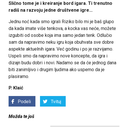
Slično tome je i kreiranje bord igara. Ti trenutno
radiš na razvoju jedne društvene igre...
Jednu noć kada smo igrali Riziko bilo mi je baš glupo
da kada imate više tenkova, a kocka vas neće, možete
izgubiti od osobe koja ima samo jedan tenk. Odlučio
sam da napravimo neku igru koja obuhvata sve dobre
aspekte aktuelnih igara. Već godinu i po je razvijamo.
Uspeli smo da napravimo nove koncepte, da igra i
dizajn budu dobri i novi. Nadamo se da će jednog dana
biti zanimljivo i drugim ljudima ako uspemo da je
plasiramo.
P. Klaić
Podeli
Tvituj
Možda te još