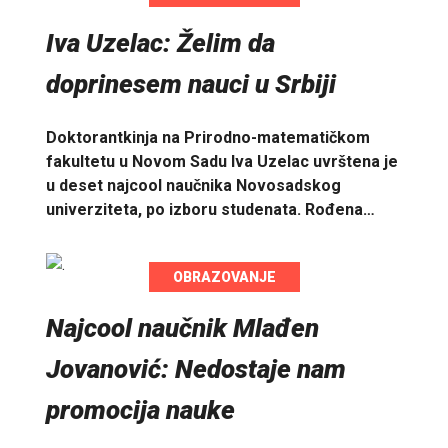
Iva Uzelac: Želim da
doprinesem nauci u Srbiji
Doktorantkinja na Prirodno-matematičkom
fakultetu u Novom Sadu Iva Uzelac uvrštena je
u deset najcool naučnika Novosadskog
univerziteta, po izboru studenata. Rođena…
OBRAZOVANJE
Najcool naučnik Mlađen
Jovanović: Nedostaje nam
promocija nauke