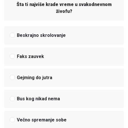
Šta ti najviše krade vreme u svakodnevnom
živofu?
Beskrajno skrolovanje
Faks zauvek
Gejming do jutra
Bus kog nikad nema
Večno spremanje sobe