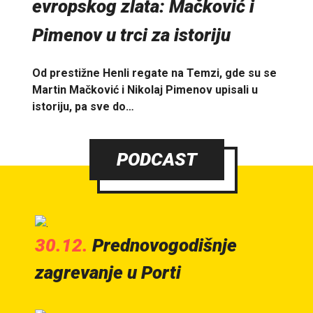
evropskog zlata: Mačković i
Pimenov u trci za istoriju
Od prestižne Henli regate na Temzi, gde su se
Martin Mačković i Nikolaj Pimenov upisali u
istoriju, pa sve do…
PODCAST
30.12.
Prednovogodišnje
zagrevanje u Porti