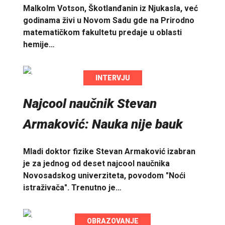
Malkolm Votson, Škotlanđanin iz Njukasla, već
godinama živi u Novom Sadu gde na Prirodno
matematičkom fakultetu predaje u oblasti
hemije…
INTERVJU
Najcool naučnik Stevan
Armaković: Nauka nije bauk
Mladi doktor fizike Stevan Armaković izabran
je za jednog od deset najcool naučnika
Novosadskog univerziteta, povodom "Noći
istraživača". Trenutno je…
OBRAZOVANJE