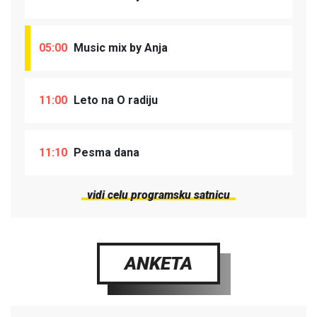
05:00
Music mix by Anja
11:00
Leto na O radiju
11:10
Pesma dana
vidi celu programsku satnicu
ANKETA