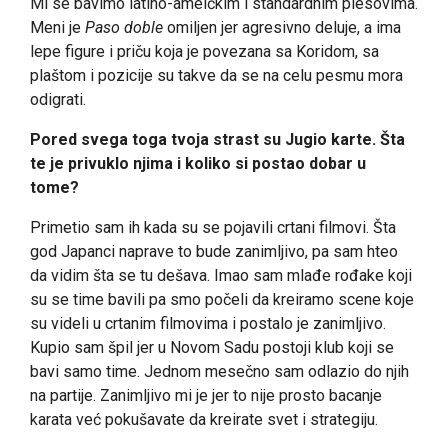
Mi se bavimo latino-ameičkim i standardnim plesovima.
Meni je
Paso doble
omiljen jer agresivno deluje, a ima
lepe figure i priču koja je povezana sa Koridom, sa
plaštom i pozicije su takve da se na celu pesmu mora
odigrati.
Pored svega toga tvoja strast su Jugio karte. Šta
te je privuklo njima i koliko si postao dobar u
tome?
Primetio sam ih kada su se pojavili crtani filmovi. Šta
god Japanci naprave to bude zanimljivo, pa sam hteo
da vidim šta se tu dešava. Imao sam mlađe rođake koji
su se time bavili pa smo počeli da kreiramo scene koje
su videli u crtanim filmovima i postalo je zanimljivo.
Kupio sam špil jer u Novom Sadu postoji klub koji se
bavi samo time. Jednom mesečno sam odlazio do njih
na partije. Zanimljivo mi je jer to nije prosto bacanje
karata već pokušavate da kreirate svet i strategiju.