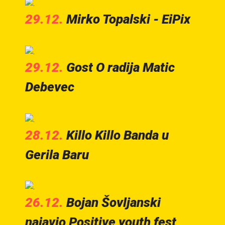
29.12.
Mirko Topalski - EiPix
29.12.
Gost O radija Matic
Debevec
28.12.
Killo Killo Banda u
Gerila Baru
26.12.
Bojan Šovljanski
najavio Positive youth fest