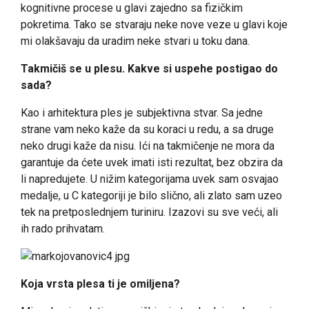
kognitivne procese u glavi zajedno sa fizičkim
pokretima. Tako se stvaraju neke nove veze u glavi koje
mi olakšavaju da uradim neke stvari u toku dana.
Takmičiš se u plesu. Kakve si uspehe postigao do
sada?
Kao i arhitektura ples je subjektivna stvar. Sa jedne
strane vam neko kaže da su koraci u redu, a sa druge
neko drugi kaže da nisu. Ići na takmičenje ne mora da
garantuje da ćete uvek imati isti rezultat, bez obzira da
li napredujete. U nižim kategorijama uvek sam osvajao
medalje, u C kategoriji je bilo slično, ali zlato sam uzeo
tek na pretposlednjem turiniru. Izazovi su sve veći, ali
ih rado prihvatam.
Koja vrsta plesa ti je omiljena?