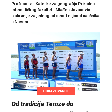
Profesor sa Katedre za geografiju Prirodno
mtematičkog fakulteta Mlađen Jovanović
izabran je za jednog od deset najcool naučnika
u Novom…
OBRAZOVANJE
Od tradicije Temze do