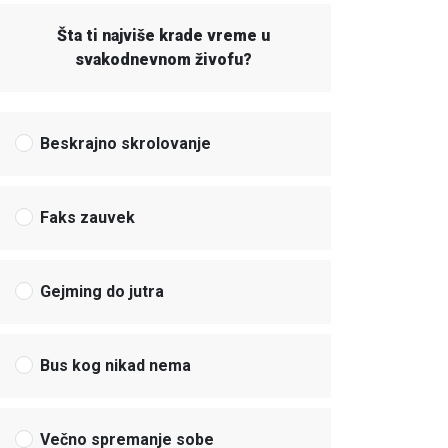
Šta ti najviše krade vreme u
svakodnevnom živofu?
Beskrajno skrolovanje
Faks zauvek
Gejming do jutra
Bus kog nikad nema
Večno spremanje sobe