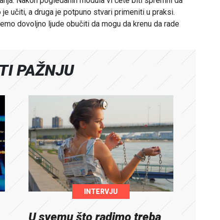
nja. Nakon pogledanih modula vi ćete biti spremni da
 je učiti, a druga je potpuno stvari primeniti u praksi.
emo dovoljno ljude obučiti da mogu da krenu da rade
ATI PAŽNJU
INTERVJU
U svemu što radimo treba