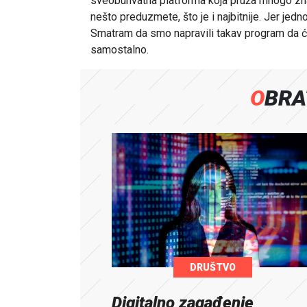
sveobuhvatna platforma koja pruža mnogo zna
nešto preduzmete, što je i najbitnije. Jer jedno
Smatram da smo napravili takav program da ć
samostalno.
OBR
DRUŠTVO
Digitalno zagađenje