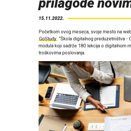
prilagode novi
15.11.2022.
Početkom ovog meseca, svoje mesto na webu 
GoStudy
.
“Škola digitalnog preduzetništva -
modula koji sadrže 180 lekcija o digitalnom ma
troškovima poslovanja.