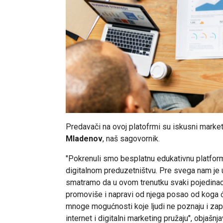
Predavači na ovoj platofrmi su iskusni market
Mladenov
, naš sagovornik.
"
Pokrenuli smo besplatnu edukativnu platformu
digitalnom preduzetništvu. Pre svega nam je u
smatramo da u ovom trenutku svaki pojedinac 
promoviše i napravi od njega posao od koga će
mnoge mogućnosti koje ljudi ne poznaju i zapr
internet i digitalni marketing pružaju
", objašnj