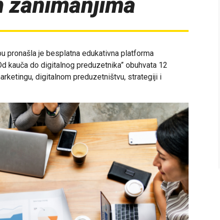
m zanimanjima
pronašla je besplatna edukativna platforma
 Od kauča do digitalnog preduzetnika” obuhvata 12
rketingu, digitalnom preduzetništvu, strategiji i