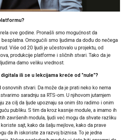
 platformu?
azrela ove godine. Pronašli smo mogućnost da
o besplatna. Omogućili smo ljudima da dođu do nečega
trud. Više od 20 ljudi je učestovalo u projektu, od
va, produkcije platforme i sličnih stvari. Tako da je
 ljudima damo veliku vrednost.
digitala ili se u lekcijama kreće od "nule"?
 osnovnih stvari. Da može da je prati neko ko nema
 ostvarimo saradnju sa RTS-om. U njihovom jutarnjem
 za cilj da ljude upoznaju sa onim što radimo i onim
moguću publiku. S tim da kroz kasnije module, a imamo ih
 tih završenih modula, ljudi već mogu da shvate razliku
oriste sajt, kako da šalju mejlove, kako da prave
gu da ih iskoriste za razvoj biznisa. To je jedna