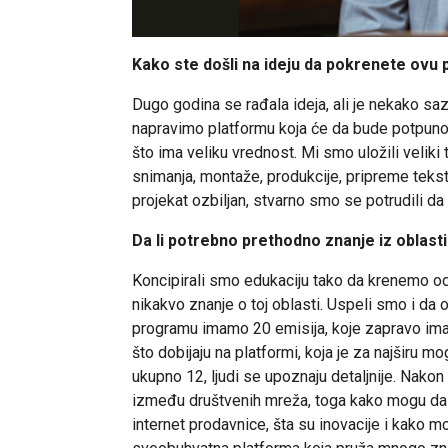
Kako ste došli na ideju da pokrenete ovu
Dugo godina se rađala ideja, ali je nekako s
napravimo platformu koja će da bude potpun
što ima veliku vrednost. Mi smo uložili veliki 
snimanja, montaže, produkcije, pripreme teksto
projekat ozbiljan, stvarno smo se potrudili da
Da li potrebno prethodno znanje iz oblasti 
Koncipirali smo edukaciju tako da krenemo od
nikakvo znanje o toj oblasti. Uspeli smo i da
programu imamo 20 emisija, koje zapravo imaju
što dobijaju na platformi, koja je za najširu 
ukupno 12, ljudi se upoznaju detaljnije. Nakon
između društvenih mreža, toga kako mogu da k
internet prodavnice, šta su inovacije i kako mo