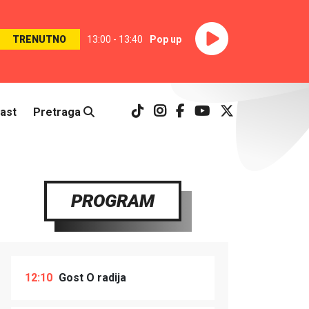
TRENUTNO
13:00 - 13:40
Pop up
ast
Pretraga
PROGRAM
12:10
Gost O radija