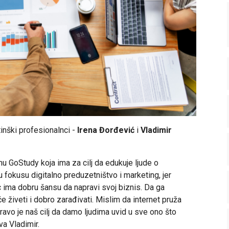
inški profesionalnci -
Irena Đorđević
i
Vladimir
 GoStudy koja ima za cilj da edukuje ljude o
 fokusu digitalno preduzetništvo i marketing, jer
ima dobru šansu da napravi svoj biznis. Da ga
 živeti i dobro zarađivati. Mislim da internet pruža
avo je naš cilj da damo ljudima uvid u sve ono što
ava Vladimir.