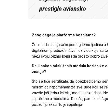
prestiglo avionsko
Zbog čega je platforma besplatna?
Želimo da na taj način pomognemo ljudima u S
digitalnom preduzetništvu i da vide koje su 
neku svoju biznis ideju i da prosto dobro žive 
Da li nakon odslušanih modula korisnike oč
znanje?
Što se tiče sertifikata, da, obezbedićemo sert
moram da napomenem za sve ljude koji se regist
završe još jednu lekciju, modul i tako dalje. 
ja pričamo u modulima. Da uče, pamte, slušaju
posao i praksu. To je najbitnije.