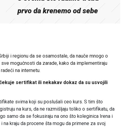
prvo da krenemo od sebe
rbiji i regionu da se osamostale, da nauče mnogo o
to sve mogućnosti da zarade, kako da implementiraju
radeći na internetu.
ekuje sertifikat ili nekakav dokaz da su usvojili
ifikate svima koji su poslušali ceo kurs. S tim što
ruju na kurs, da ne razmišljaju toliko o sertifikatu, da
Nego samo da se fokusiraju na ono što koleginica Irena i
 i na kraju da procene šta mogu da primene za svoj