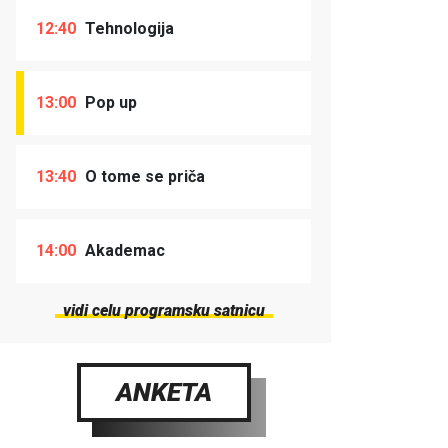
12:40
Tehnologija
13:00
Pop up
13:40
O tome se priča
14:00
Akademac
vidi celu programsku satnicu
ANKETA