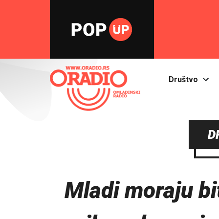
Društvo
D
Mladi moraju bi