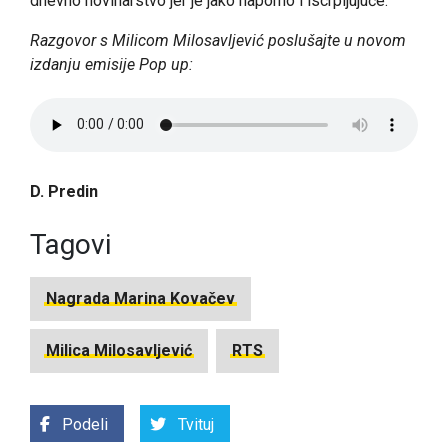
dnevno novinarstvo jer je jako naporno i iscrpljujuće.
Razgovor s Milicom Milosavljević poslušajte u novom
izdanju emisije Pop up:
D. Predin
Tagovi
Nagrada Marina Kovačev
Milica Milosavljević
RTS
Podeli
Tvituj