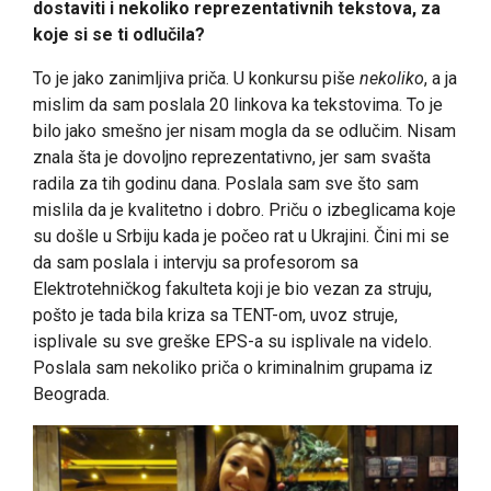
dostaviti i nekoliko reprezentativnih tekstova, za
koje si se ti odlučila?
To je jako zanimljiva priča. U konkursu piše
nekoliko
, a ja
mislim da sam poslala 20 linkova ka tekstovima. To je
bilo jako smešno jer nisam mogla da se odlučim. Nisam
znala šta je dovoljno reprezentativno, jer sam svašta
radila za tih godinu dana. Poslala sam sve što sam
mislila da je kvalitetno i dobro. Priču o izbeglicama koje
su došle u Srbiju kada je počeo rat u Ukrajini. Čini mi se
da sam poslala i intervju sa profesorom sa
Elektrotehničkog fakulteta koji je bio vezan za struju,
pošto je tada bila kriza sa TENT-om, uvoz struje,
isplivale su sve greške EPS-a su isplivale na videlo.
Poslala sam nekoliko priča o kriminalnim grupama iz
Beograda.