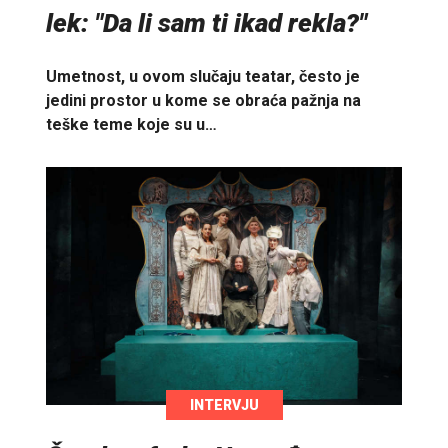
lek: "Da li sam ti ikad rekla?"
Umetnost, u ovom slučaju teatar, često je
jedini prostor u kome se obraća pažnja na
teške teme koje su u…
INTERVJU