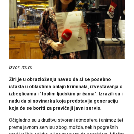
Izvor: rts.rs
Žiri je u obrazloženju naveo da si se posebno
istakla u oblastima onlajn kriminala, izveštavanja o
izbeglicama i "toplim ljudskim pričama". Izrazili su i
nadu da si novinarka koja predstavlja generaciju
koja će se boriti za pravičniji javni servis.
Očigledno su u društvu stvoreni atmosfera i animozitet
prema javnom servisu zbog, možda, nekih pogrešnih