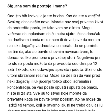
Sigurna sam da postoje i mane?
Ono što bih izdvojila jeste brzina. Kao da ste
u mašini.
Svakog dana nešto novo. Morate sav svoj privatan život
da podredite poslu, jer tako vam se diktira. Mogu
večeras da isplaniram da ću sutra ujutro ići na doručak
sa društvom i onda mi u osam ili devet jave da moram
na neki događaj. Jednostavno, morate da se pomirite
sa tim da, ako se bavite dnevnim novinarstvom, to
donosi velike promene u privatnoj sferi. Negativno je i
to što na poslu možete da provedete ceo dan, po 12
sati. Takođe, da nedovoljno spavate i jedete. Stalno ste
u tom ubrzanom režimu. Može se desiti i da vam pred
neki događaj ili uključenje toliko skoči adrenalin i
koncentracija, pa vas posle opusti i spusti, pa onako,
niste ni za šta. Sve su to stvari koje morate da
prihvatite kada se bavite ovim poslom. Ko ne može da
izdrži taj tempo, koji je stvarno jak, ni ne treba da ulazi u