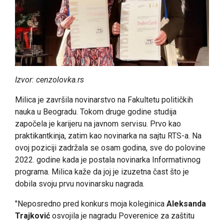
Izvor: cenzolovka.rs
Milica je završila novinarstvo na Fakultetu političkih
nauka u Beogradu. Tokom druge godine studija
započela je karijeru na javnom servisu. Prvo kao
praktikantkinja, zatim kao novinarka na sajtu RTS-a. Na
ovoj poziciji zadržala se osam godina, sve do polovine
2022. godine kada je postala novinarka Informativnog
programa. Milica kaže da joj je izuzetna čast što je
dobila svoju prvu novinarsku nagrada.
"Neposredno pred konkurs moja koleginica
Aleksanda
Trajković
osvojila je nagradu Poverenice za zaštitu