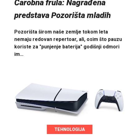
Čarobna frula: Nagrađena
predstava Pozorišta mladih
Pozorišta širom naše zemlje tokom leta
nemaju redovan repertoar, ali, osim što pauzu
koriste za "punjenje baterija" godišnji odmori
im…
TEHNOLOGIJA