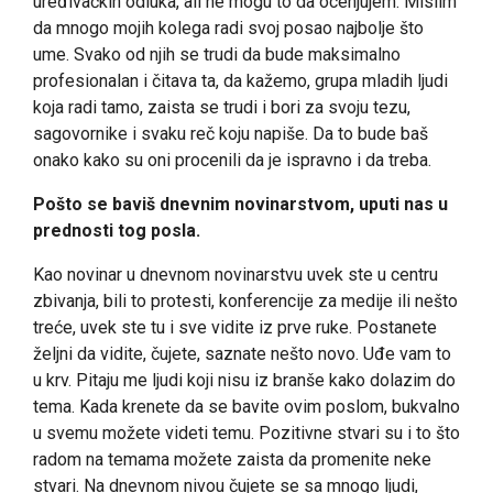
uređivačkih odluka, ali ne mogu to da ocenjujem. Mislim
da mnogo mojih kolega radi svoj posao najbolje što
ume. Svako od njih se trudi da bude maksimalno
profesionalan i čitava ta, da kažemo, grupa mladih ljudi
koja radi tamo, zaista se trudi i bori za svoju tezu,
sagovornike i svaku reč koju napiše. Da to bude baš
onako kako su oni procenili da je ispravno i da treba.
Pošto se baviš dnevnim novinarstvom, uputi nas u
prednosti tog posla.
Kao novinar u dnevnom novinarstvu uvek ste u centru
zbivanja, bili to protesti, konferencije za medije ili nešto
treće, uvek ste tu i sve vidite iz prve ruke. Postanete
željni da vidite, čujete, saznate nešto novo. Uđe vam to
u krv. Pitaju me ljudi koji nisu iz branše kako dolazim do
tema. Kada krenete da se bavite ovim poslom, bukvalno
u svemu možete videti temu. Pozitivne stvari su i to što
radom na temama možete zaista da promenite neke
stvari. Na dnevnom nivou čujete se sa mnogo ljudi,