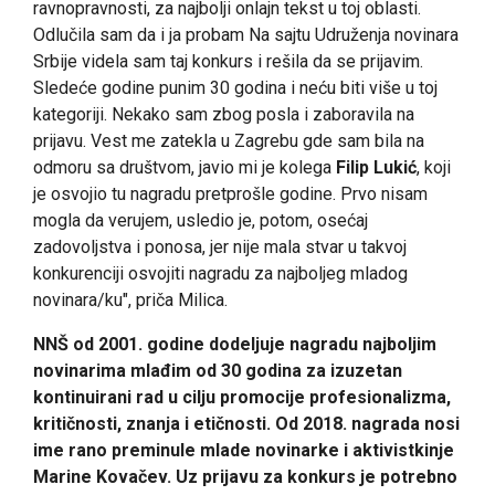
ravnopravnosti, za najbolji onlajn tekst u toj oblasti.
Odlučila sam da i ja probam Na sajtu Udruženja novinara
Srbije videla sam taj konkurs i rešila da se prijavim.
Sledeće godine punim 30 godina i neću biti više u toj
kategoriji. Nekako sam zbog posla i zaboravila na
prijavu. Vest me zatekla u Zagrebu gde sam bila na
odmoru sa društvom, javio mi je kolega
Filip Lukić
, koji
je osvojio tu nagradu pretprošle godine. Prvo nisam
mogla da verujem, usledio je, potom, osećaj
zadovoljstva i ponosa, jer nije mala stvar u takvoj
konkurenciji osvojiti nagradu za najboljeg mladog
novinara/ku", priča Milica.
NNŠ od 2001. godine dodeljuje nagradu najboljim
novinarima mlađim od 30 godina za izuzetan
kontinuirani rad u cilju promocije profesionalizma,
kritičnosti, znanja i etičnosti. Od 2018. nagrada nosi
ime rano preminule mlade novinarke i aktivistkinje
Marine Kovačev. Uz prijavu za konkurs je potrebno