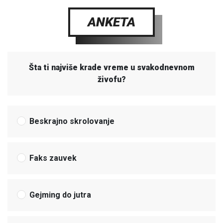
ANKETA
Šta ti najviše krade vreme u svakodnevnom
živofu?
Beskrajno skrolovanje
Faks zauvek
Gejming do jutra