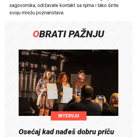
sagovornika, održavate kontakt sa njima i tako širite
svoju mrežu poznanstava.
OBRATI PAŽNJU
INTERVJU
Osećaj kad nađeš dobru priču