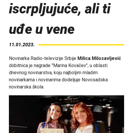
iscrpljujuće, ali ti
uđe u vene
11.01.2023.
Novinarka Radio-televizije Srbije
Milica Milosavljević
dobitnica je nagrade "Marina Kovačev", u oblasti
dnevnog novinarstva, koju najboljim mladim
novinarkama i novinarima dodeljuje Novosadska
novinarska škola.