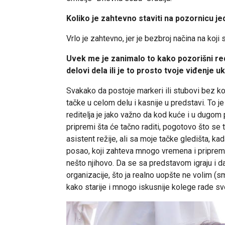
Koliko je zahtevno staviti na pozornicu j
Vrlo je zahtevno, jer je bezbroj načina na koj
Uvek me je zanimalo to kako pozorišni redit
delovi dela ili je to prosto tvoje viđenje
Svakako da postoje markeri ili stubovi bez koj
tačke u celom delu i kasnije u predstavi. To je
reditelja je jako važno da kod kuće i u dugom
pripremi šta će tačno raditi, pogotovo što s
asistent režije, ali sa moje tačke gledišta, k
posao, koji zahteva mnogo vremena i pripremn
nešto njihovo. Da se sa predstavom igraju i daj
organizacije, što ja realno uopšte ne volim (sm
kako starije i mnogo iskusnije kolege rade sv