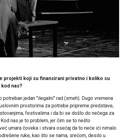
 projekti koji su finansirani privatno i koliko su
e kod nas?
o potreban jedan "ilegalni" rad (smeh). Dugo vremena
euslovnim prostorima za potrebe pripreme predstave,
stovanjima, festivalima i da bi se došlo do nečega za
. Kod nas je to problem, jer čim se to nešto
o već umara čoveka i stvara osećaj da to neće ići nimalo
 odrešene ruke, kao što se nama, srećom, desilo u