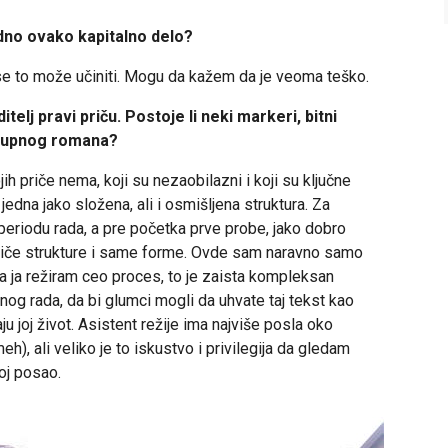
edno ovako kapitalno delo?
i se to može učiniti. Mogu da kažem da je veoma teško.
elj pravi priču. Postoje li neki markeri, bitni
 ukupnog romana?
ih priče nema, koji su nezaobilazni i koji su ključne
 jedna jako složena, ali i osmišljena struktura. Za
 periodu rada, a pre početka prve probe, jako dobro
e tiče strukture i same forme. Ovde sam naravno samo
ada ja režiram ceo proces, to je zaista kompleksan
og rada, da bi glumci mogli da uhvate taj tekst kao
u joj život. Asistent režije ima najviše posla oko
eh), ali veliko je to iskustvo i privilegija da gledam
oj posao.