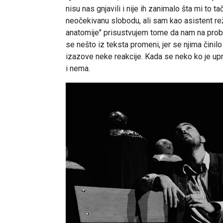
nisu nas gnjavili i nije ih zanimalo šta mi to 
neočekivanu slobodu, ali sam kao asistent re
anatomije" prisustvujem tome da nam na probu
se nešto iz teksta promeni, jer se njima činilo
izazove neke reakcije. Kada se neko ko je upr
i nema.