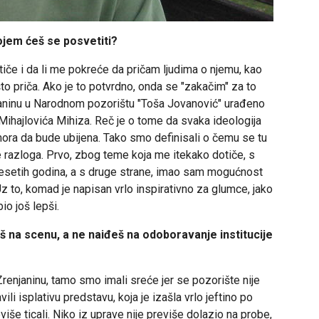
kojem ćeš se posvetiti?
iče i da li me pokreće da pričam ljudima o njemu, kao
što priča. Ako je to potvrdno, onda se "zakačim" za to
njaninu u Narodnom pozorištu "Toša Jovanović" urađeno
ihajlovića Mihiza. Reč je o tome da svaka ideologija
a mora da bude ubijena. Tako smo definisali o čemu se tu
e razloga. Prvo, zbog teme koja me itekako dotiče, s
setih godina, a s druge strane, imao sam mogućnost
to, komad je napisan vrlo inspirativno za glumce, jako
io još lepši.
viš na scenu, a ne naiđeš na odoboravanje institucije
Zrenjaninu, tamo smo imali sreće jer se pozorište nije
li isplativu predstavu, koja je izašla vrlo jeftino po
eviše ticali. Niko iz uprave nije previše dolazio na probe,