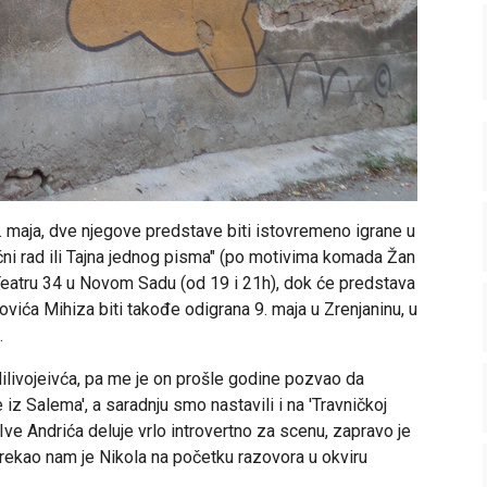
9. maja, dve njegove predstave biti istovremeno igrane u
ni rad ili Tajna jednog pisma" (po motivima komada Žan
Teatru 34 u Novom Sadu (od 19 i 21h), dok će predstava
vića Mihiza biti takođe odigrana 9. maja u Zrenjaninu, u
.
ilivojeivća, pa me je on prošle godine pozvao da
iz Salema', a saradnju smo nastavili i na 'Travničkoj
 Ive Andrića deluje vrlo introvertno za scenu, zapravo je
", rekao nam je Nikola na početku razovora u okviru