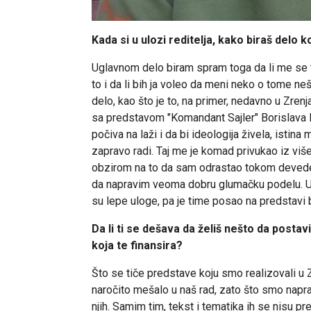
Kada si u ulozi reditelja, kako biraš delo 
Uglavnom delo biram spram toga da li me se t
to i da li bih ja voleo da meni neko o tome ne
delo, kao što je to, na primer, nedavno u Zre
sa predstavom "Komandant Sajler" Borislava M
počiva na laži i da bi ideologija živela, istin
zapravo radi. Taj me je komad privukao iz viš
obzirom na to da sam odrastao tokom devede
da napravim veoma dobru glumačku podelu. Uz 
su lepe uloge, pa je time posao na predstavi b
Da li ti se dešava da želiš nešto da posta
koja te finansira?
Što se tiče predstave koju smo realizovali u 
naročito mešalo u naš rad, zato što smo napravi
njih. Samim tim, tekst i tematika ih se nisu pr