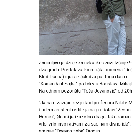
Zanimljivo je da će za nekoliko dana, tačnije 
dva grada. Predstava Pozorišta promena "Ruč
Klod Danoa) igra se čak dva put toga dana u 
"Komandant Sajler" po tekstu Borislava Mihajlo
Narodnom pozorištu "Toša Jovanović" od 20h
"Ja sam završio režiju kod profesora Nikite M
budem asistent reditelja na predstavi 'Veštice 
Hronici', što mi je izuzetno drago. Iako roman
vrlo, vrlo inspirativan i za sad nam divno ide
emisije "Dnevna soba" Oradija.