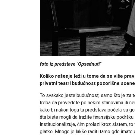
foto iz predstave "Opsednuti"
Koliko rešenje leži u tome da se više prave
privatni teatri budućnost pozorišne scen
To svakako jeste budućnost, samo što je za t
treba da provedete po nekim stanovima ili n
kako bi nakon toga ta predstava počela sa go
šta biste mogli da tražite finansijsku podršku
institucionalizuje, čim prolazi kroz sistem, t
glatko. Mnogo je lakše raditi tamo gde imate