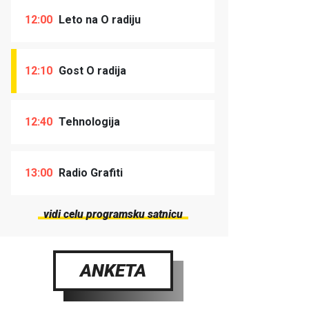
12:00
Leto na O radiju
12:10
Gost O radija
12:40
Tehnologija
13:00
Radio Grafiti
vidi celu programsku satnicu
ANKETA