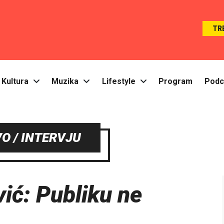
TR
Kultura
Muzika
Lifestyle
Program
Podc
O / INTERVJU
ić: Publiku ne