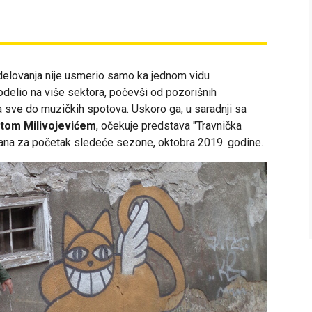
delovanja nije usmerio samo ka jednom vidu
podelio na više sektora, počevši od pozorišnih
pa sve do muzičkih spotova. Uskoro ga, u saradnji sa
itom Milivojevićem
, očekuje predstava "Travnička
azana za početak sledeće sezone, oktobra 2019. godine.