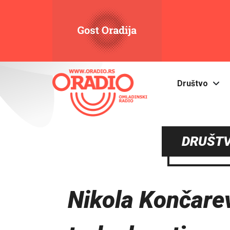
Društvo
DRUŠTV
Nikola Končarev