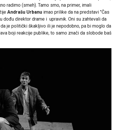
tačno radimo (smeh). Tamo smo, na primer, imali
žije
Andrašu Urbanu
imao prilike da na predstavi "Čas
 dođu direktor drame i upravnik. Oni su zahtevali da
 da je politički škakljivo ili je nepodobno, pa bi moglo da
ava boji reakcije publike, to samo znači da slobode baš