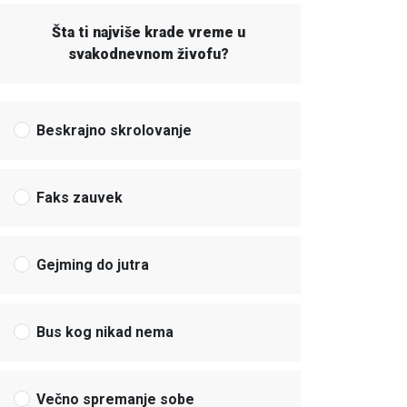
Šta ti najviše krade vreme u
svakodnevnom živofu?
Beskrajno skrolovanje
Faks zauvek
Gejming do jutra
Bus kog nikad nema
Večno spremanje sobe