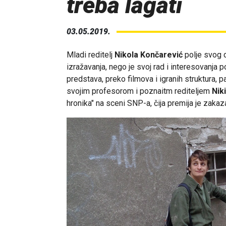
treba lagati
03.05.2019.
Mladi reditelj
Nikola Končarević
polje svog 
izražavanja, nego je svoj rad i interesovanja 
predstava, preko filmova i igranih struktura, 
svojim profesorom i poznaitm rediteljem
Nik
hronika" na sceni SNP-a, čija premija je zak