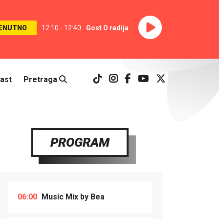
ENUTNO
12:10 - 12:40
Gost O radija
ast
Pretraga
PROGRAM
06:00
Music Mix by Bea