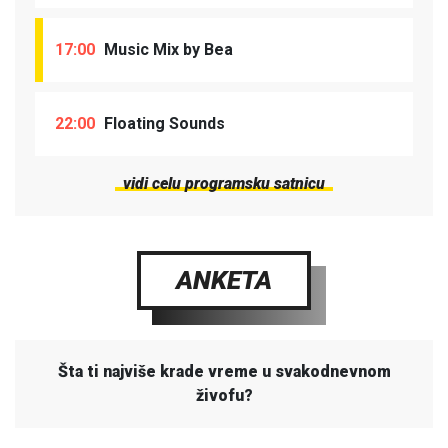
17:00
Music Mix by Bea
22:00
Floating Sounds
vidi celu programsku satnicu
ANKETA
Šta ti najviše krade vreme u svakodnevnom
živofu?