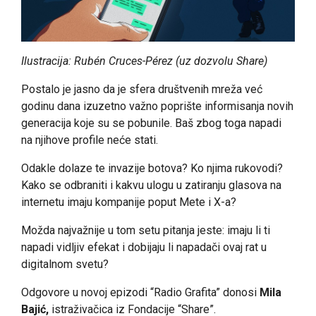
Ilustracija: Rubén Cruces-Pérez (uz dozvolu Share)
Postalo je jasno da je sfera društvenih mreža već
godinu dana izuzetno važno poprište informisanja novih
generacija koje su se pobunile. Baš zbog toga napadi
na njihove profile neće stati.
Odakle dolaze te invazije botova? Ko njima rukovodi?
Kako se odbraniti i kakvu ulogu u zatiranju glasova na
internetu imaju kompanije poput Mete i X-a?
Možda najvažnije u tom setu pitanja jeste: imaju li ti
napadi vidljiv efekat i dobijaju li napadači ovaj rat u
digitalnom svetu?
Odgovore u novoj epizodi “Radio Grafita” donosi
Mila
Bajić,
istraživačica iz Fondacije “Share”.