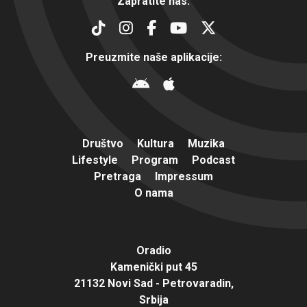
Zapratite nas:
Preuzmite naše aplikacije:
Društvo
Kultura
Muzika
Lifestyle
Program
Podcast
Pretraga
Impressum
O nama
Oradio
Kamenički put 45
21132 Novi Sad - Petrovaradin,
Srbija