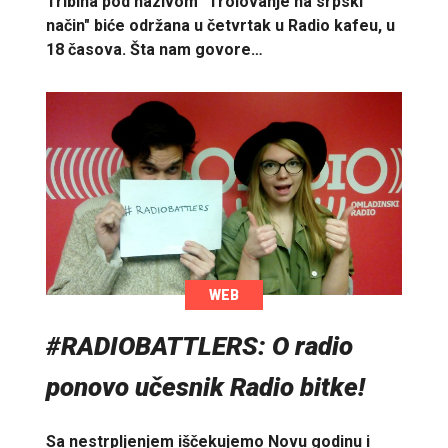
Tribina pod nazivom "Trolovanje na srpski
način" biće održana u četvrtak u Radio kafeu, u
18 časova. Šta nam govore…
WEB
#RADIOBATTLERS: O radio
ponovo učesnik Radio bitke!
Sa nestrpljenjem iščekujemo Novu godinu i