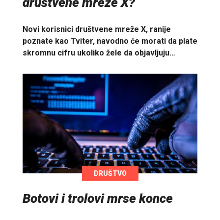
društvene mreže X?
Novi korisnici društvene mreže X, ranije
poznate kao Tviter, navodno će morati da plate
skromnu cifru ukoliko žele da objavljuju…
DRUŠTVO
Botovi i trolovi mrse konce