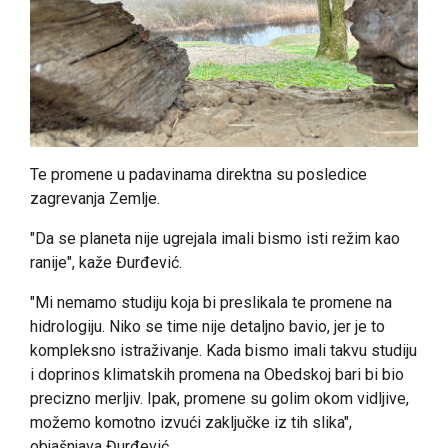
Te promene u padavinama direktna su posledice
zagrevanja Zemlje.
"Da se planeta nije ugrejala imali bismo isti režim kao
ranije", kaže Đurđević.
"Mi nemamo studiju koja bi preslikala te promene na
hidrologiju. Niko se time nije detaljno bavio, jer je to
kompleksno istraživanje. Kada bismo imali takvu studiju
i doprinos klimatskih promena na Obedskoj bari bi bio
precizno merljiv. Ipak, promene su golim okom vidljive,
možemo komotno izvući zaključke iz tih slika",
objašnjava Đurđević.