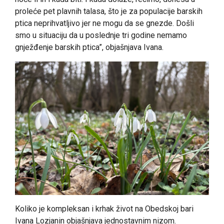
proleće pet plavnih talasa, što je za populacije barskih
ptica neprihvatljivo jer ne mogu da se gnezde. Došli
smo u situaciju da u poslednje tri godine nemamo
gnježđenje barskih ptica”, objašnjava Ivana.
Koliko je kompleksan i krhak život na Obedskoj bari
Ivana Lozjanin objašnjava jednostavnim nizom.