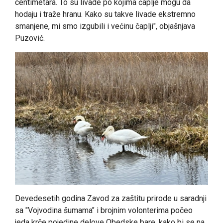
centimetara. To su livade po kojima čaplje mogu da
hodaju i traže hranu. Kako su takve livade ekstremno
smanjene, mi smo izgubili i većinu čaplji", objašnjava
Puzović.
Devedesetih godina Zavod za zaštitu prirode u saradnji
sa "Vojvodina šumama" i brojnim volonterima počeo
jeda krče pojedine delove Obedske bare, kako bi se na