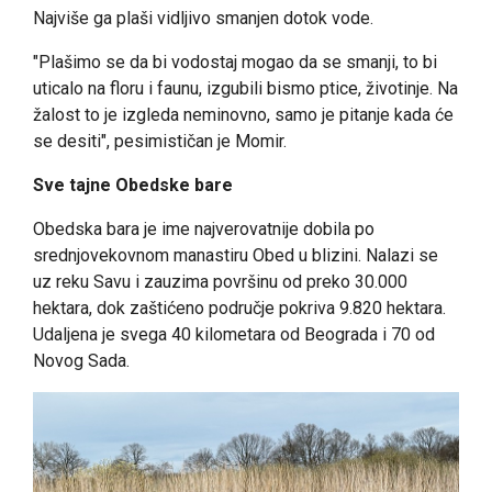
Najviše ga plaši vidljivo smanjen dotok vode.
"Plašimo se da bi vodostaj mogao da se smanji, to bi
uticalo na floru i faunu, izgubili bismo ptice, životinje. Na
žalost to je izgleda neminovno, samo je pitanje kada će
se desiti", pesimističan je Momir.
Sve tajne Obedske bare
Obedska bara je ime najverovatnije dobila po
srednjovekovnom manastiru Obed u blizini. Nalazi se
uz reku Savu i zauzima površinu od preko 30.000
hektara, dok zaštićeno područje pokriva 9.820 hektara.
Udaljena je svega 40 kilometara od Beograda i 70 od
Novog Sada.