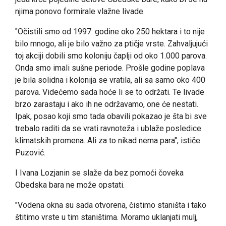
njima ponovo formirale vlažne livade.
"Očistili smo od 1997. godine oko 250 hektara i to nije
bilo mnogo, ali je bilo važno za ptičje vrste. Zahvaljujući
toj akciji dobili smo koloniju čaplji od oko 1.000 parova.
Onda smo imali sušne periode. Prošle godine poplava
je bila solidna i kolonija se vratila, ali sa samo oko 400
parova. Videćemo sada hoće li se to održati. Te livade
brzo zarastaju i ako ih ne održavamo, one će nestati.
Ipak, posao koji smo tada obavili pokazao je šta bi sve
trebalo raditi da se vrati ravnoteža i ublaže posledice
klimatskih promena. Ali za to nikad nema para", ističe
Puzović.
I Ivana Lozjanin se slaže da bez pomoći čoveka
Obedska bara ne može opstati.
"Vodena okna su sada otvorena, čistimo staništa i tako
štitimo vrste u tim staništima. Moramo uklanjati mulj,