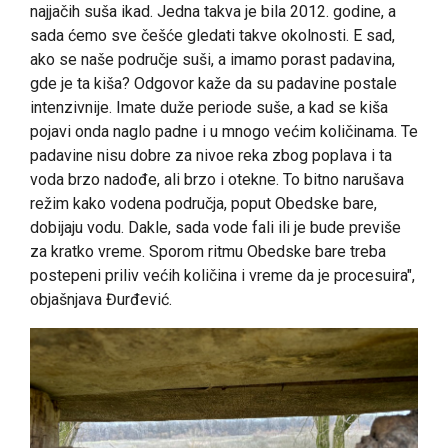
najjačih suša ikad. Jedna takva je bila 2012. godine, a
sada ćemo sve češće gledati takve okolnosti. E sad,
ako se naše područje suši, a imamo porast padavina,
gde je ta kiša? Odgovor kaže da su padavine postale
intenzivnije. Imate duže periode suše, a kad se kiša
pojavi onda naglo padne i u mnogo većim količinama. Te
padavine nisu dobre za nivoe reka zbog poplava i ta
voda brzo nadođe, ali brzo i otekne. To bitno narušava
režim kako vodena područja, poput Obedske bare,
dobijaju vodu. Dakle, sada vode fali ili je bude previše
za kratko vreme. Sporom ritmu Obedske bare treba
postepeni priliv većih količina i vreme da je procesuira",
objašnjava Đurđević.