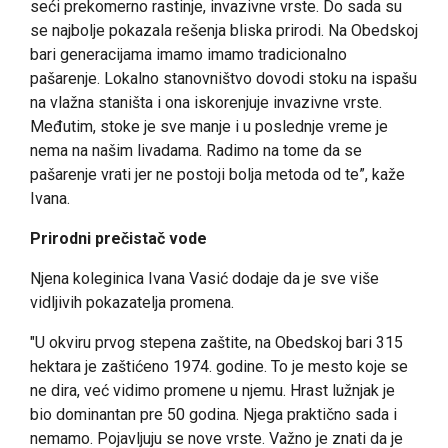
seći prekomerno rastinje, invazivne vrste. Do sada su
se najbolje pokazala rešenja bliska prirodi. Na Obedskoj
bari generacijama imamo imamo tradicionalno
pašarenje. Lokalno stanovništvo dovodi stoku na ispašu
na vlažna staništa i ona iskorenjuje invazivne vrste.
Međutim, stoke je sve manje i u poslednje vreme je
nema na našim livadama. Radimo na tome da se
pašarenje vrati jer ne postoji bolja metoda od te”, kaže
Ivana.
Prirodni prečistač vode
Njena koleginica Ivana Vasić dodaje da je sve više
vidljivih pokazatelja promena.
"U okviru prvog stepena zaštite, na Obedskoj bari 315
hektara je zaštićeno 1974. godine. To je mesto koje se
ne dira, već vidimo promene u njemu. Hrast lužnjak je
bio dominantan pre 50 godina. Njega praktično sada i
nemamo. Pojavljuju se nove vrste. Važno je znati da je