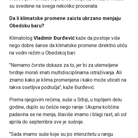
su svedene na svega nekoliko procenata.
Da li klimatske promene zaista ubrzano menjaju
Obedsku baru?
Klimatolog
Vladimir Đurđević
kaže da postoje više
nego dobre šanse da klimatske promene direktno utiču
na vodni režim u Obedskoj bari.
"Nemamo čvrste dokaze za to, jer bi za utemeljene
tvrdnje morali imati multidisciplinarna istraživanja. Ali
znamo kako je klima promenjena i kako može uticati na
takva osetljiva područja”, kaže Đurđević.
Prema njegovim rečima, suše u Srbiji, u toplijem delu
godine, duplo su češće nego ranije. Ukupna količina
padavina se ne menja, štaviše imamo i blagi rast, ali od
aprila do septembra sve je sušnije.
"Sada imamo suše koje su po intenzitetu u rangu