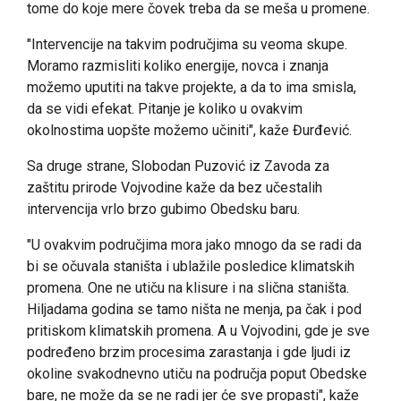
tome do koje mere čovek treba da se meša u promene.
"Intervencije na takvim područjima su veoma skupe.
Moramo razmisliti koliko energije, novca i znanja
možemo uputiti na takve projekte, a da to ima smisla,
da se vidi efekat. Pitanje je koliko u ovakvim
okolnostima uopšte možemo učiniti", kaže Đurđević.
Sa druge strane, Slobodan Puzović iz Zavoda za
zaštitu prirode Vojvodine kaže da bez učestalih
intervencija vrlo brzo gubimo Obedsku baru.
"U ovakvim područjima mora jako mnogo da se radi da
bi se očuvala staništa i ublažile posledice klimatskih
promena. One ne utiču na klisure i na slična staništa.
Hiljadama godina se tamo ništa ne menja, pa čak i pod
pritiskom klimatskih promena. A u Vojvodini, gde je sve
podređeno brzim procesima zarastanja i gde ljudi iz
okoline svakodnevno utiču na područja poput Obedske
bare, ne može da se ne radi jer će sve propasti", kaže