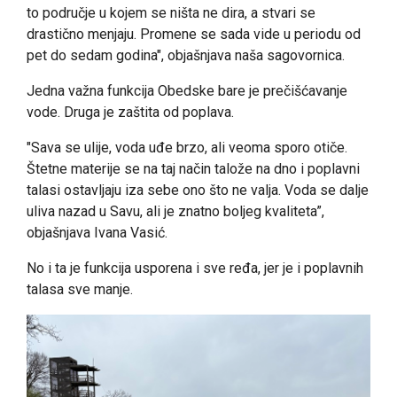
to područje u kojem se ništa ne dira, a stvari se
drastično menjaju. Promene se sada vide u periodu od
pet do sedam godina", objašnjava naša sagovornica.
Jedna važna funkcija Obedske bare je prečišćavanje
vode. Druga je zaštita od poplava.
"Sava se ulije, voda uđe brzo, ali veoma sporo otiče.
Štetne materije se na taj način talože na dno i poplavni
talasi ostavljaju iza sebe ono što ne valja. Voda se dalje
uliva nazad u Savu, ali je znatno boljeg kvaliteta”,
objašnjava Ivana Vasić.
No i ta je funkcija usporena i sve ređa, jer je i poplavnih
talasa sve manje.