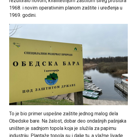
rezultiralo novom, kvalitetnijom zaštitom šireg prostora
1968. i novim operativnim planom zaštite i uređenja u
1969. godini.
To je bio primer uspešne zaštite jednog malog dela
Obedske bare. Na žalost, dobar deo ondašnjih pašnjaka
uništen je sadnjom topola koja je služila za papirnu
industriju. Plantaže topola su i dalje tu, a vlažne livade