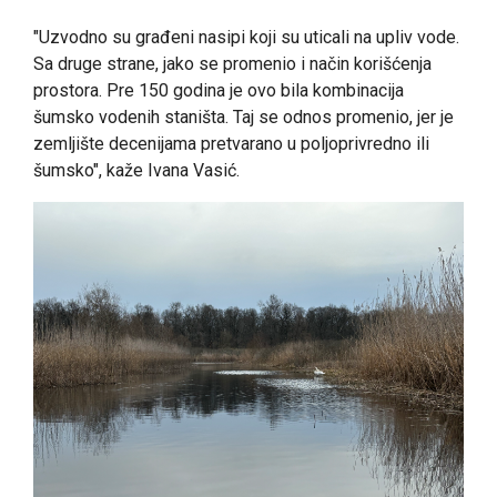
"Uzvodno su građeni nasipi koji su uticali na upliv vode.
Sa druge strane, jako se promenio i način korišćenja
prostora. Pre 150 godina je ovo bila kombinacija
šumsko vodenih staništa. Taj se odnos promenio, jer je
zemljište decenijama pretvarano u poljoprivredno ili
šumsko", kaže Ivana Vasić.