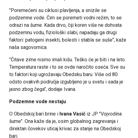
"Poremećeni su ciklusi plavljenja, a snizile se
podzemne vode. Čim se poremeti vodni režim, to se
odrazi na šume. Kada drvo, čiji koren više ne dohvata
podzemnu vodu, fiziološki slabi, napadaju ga drugi
faktori: patogeni insekti, bolesti i stabla se suše", kaže
naša sagovornica.
"Čitave zime nismo imali kišu. Teško će je biti i na leto.
Temperatura raste i to se ovde naročito oseća. Sve su
to faktori koji ugrožavaju Obedsku baru. Više od 80
odsto ovakvih područja izgubljeno je u svetu i sada je
jasno zbog čega", dodaje Ivana.
Podzemne vode nestaju
O Obedskoj bari brine i
Ivana Vasić
iz JP "Vojvodina
šume". Ona kaže da je, osim globalnog zagrevanja i
direktan čovekov uticaj krivac za stanje na Obedskoj
bari.