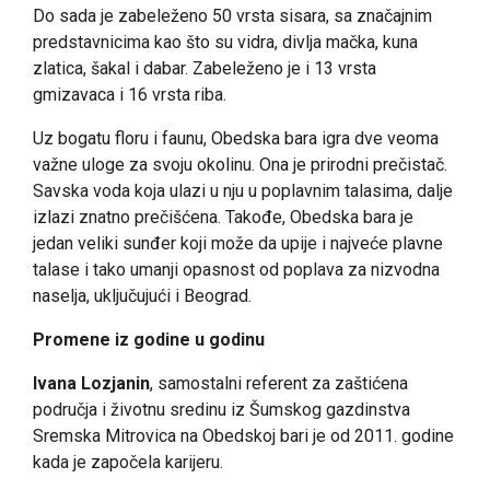
Do sada je zabeleženo 50 vrsta sisara, sa značajnim
predstavnicima kao što su vidra, divlja mačka, kuna
zlatica, šakal i dabar. Zabeleženo je i 13 vrsta
gmizavaca i 16 vrsta riba.
Uz bogatu floru i faunu, Obedska bara igra dve veoma
važne uloge za svoju okolinu. Ona je prirodni prečistač.
Savska voda koja ulazi u nju u poplavnim talasima, dalje
izlazi znatno prečišćena. Takođe, Obedska bara je
jedan veliki sunđer koji može da upije i najveće plavne
talase i tako umanji opasnost od poplava za nizvodna
naselja, uključujući i Beograd.
Promene iz godine u godinu
Ivana Lozjanin
, samostalni referent za zaštićena
područja i životnu sredinu iz Šumskog gazdinstva
Sremska Mitrovica na Obedskoj bari je od 2011. godine
kada je započela karijeru.