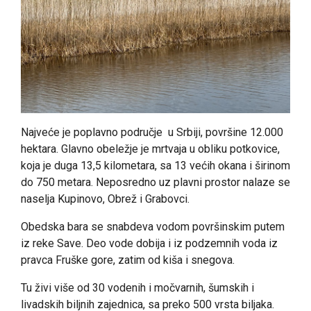
Najveće je poplavno područje u Srbiji, površine 12.000
hektara. Glavno obeležje je mrtvaja u obliku potkovice,
koja je duga 13,5 kilometara, sa 13 većih okana i širinom
do 750 metara. Neposredno uz plavni prostor nalaze se
naselja Kupinovo, Obrež i Grabovci.
Obedska bara se snabdeva vodom površinskim putem
iz reke Save. Deo vode dobija i iz podzemnih voda iz
pravca Fruške gore, zatim od kiša i snegova.
Tu živi više od 30 vodenih i močvarnih, šumskih i
livadskih biljnih zajednica, sa preko 500 vrsta biljaka.