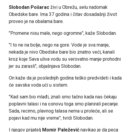
Slobodan Pošarac
živi u Obrežu, selu nadomak
Obedske bare. Ima 37 godina i čitav dosadašnji život
proveo je na obalama bare.
"Promene nisu male, nego ogromne", kaže Slobodan.
"I to ne na bolje, nego na gore. Vode je sva manje,
nekada je nivo Obedske bare bio znatno veći, kanali
kroz koje Sava uliva vodu su verovatno manje prohodni
jer su zarasli", objašnjava Slobodan.
On kaže da je poslednjih godina teško predvideti i kada
će savska voda ući u sistem.
"Kad sam bio mlađi, znali smo tačno kada nas čekaju
poplavni talasi i na osnovu toga smo planirali pecanje.
Sada, recimo, plavnog talasa nema u proleće, ali se
pojavi kad mu nije vreme", tvrdi Slobodan.
I njegov prijatelj
Momir Paležević
navikao je da peca