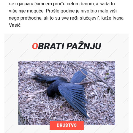
se u januaru čamcem prođe celom barom, a sada to
više nije moguće. Prošle godine je nivo bio malo viši
nego prethodne, ali to su sve ređi slučajevi”, kaže Ivana
Vasić.
OBRATI PAŽNJU
DRUŠTVO