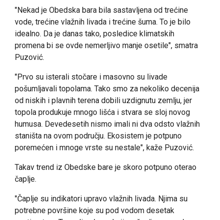
"Nekad je Obedska bara bila sastavljena od trećine
vode, trećine vlažnih livada i trećine šuma. To je bilo
idealno. Da je danas tako, posledice klimatskih
promena bi se ovde nemerljivo manje osetile", smatra
Puzović.
"Prvo su isterali stočare i masovno su livade
pošumljavali topolama. Tako smo za nekoliko decenija
od niskih i plavnih terena dobili uzdignutu zemlju, jer
topola produkuje mnogo lišća i stvara se sloj novog
humusa. Devedesetih nismo imali ni dva odsto vlažnih
staništa na ovom području. Ekosistem je potpuno
poremećen i mnoge vrste su nestale", kaže Puzović.
Takav trend iz Obedske bare je skoro potpuno oterao
čaplje.
"Čaplje su indikatori upravo vlažnih livada. Njima su
potrebne površine koje su pod vodom desetak