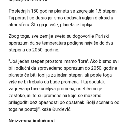
Poslednjih 150 godina planeta se zagrejala 1.5 stepen.
Taj porast se desio jer smo dodavali ugljen dioksid u
atmosferu. Što ga je više, planeta je toplija.
Zbog toga, sve zemlje sveta su dogovorile Pariski
sporazum da se temperatura podigne najviše do dva
stepena do 2050. godine.
"Još jedan stepen prostora imamo 'fore'. Ako bismo svi
bili odlučni da sprovedemo sporazum do 2050. godine
planeta će biti toplija za jedan stepen, ali posle toga
više ne bi trebalo da bude promena. I taj dodatak
zagrevanja biće uočljiva promena, osetićemo je
žestoko, ali to su promene na koje se možemo
prilagoditi bez opasnosti po opstanak. Bolji scenario od
toga ne postoji", kaže Đurđević.
Neizvesna budućnost