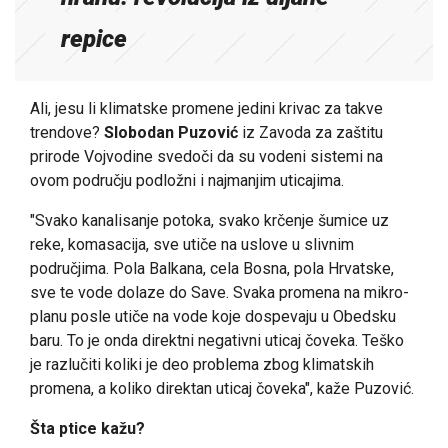
repice
Ali, jesu li klimatske promene jedini krivac za takve
trendove?
Slobodan Puzović
iz Zavoda za zaštitu
prirode Vojvodine svedoči da su vodeni sistemi na
ovom području podložni i najmanjim uticajima.
"Svako kanalisanje potoka, svako krčenje šumice uz
reke, komasacija, sve utiče na uslove u slivnim
područjima. Pola Balkana, cela Bosna, pola Hrvatske,
sve te vode dolaze do Save. Svaka promena na mikro-
planu posle utiče na vode koje dospevaju u Obedsku
baru. To je onda direktni negativni uticaj čoveka. Teško
je razlučiti koliki je deo problema zbog klimatskih
promena, a koliko direktan uticaj čoveka", kaže Puzović.
Šta ptice kažu?