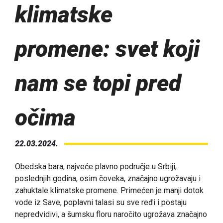
klimatske
promene: svet koji
nam se topi pred
očima
22.03.2024.
Obedska bara, najveće plavno područje u Srbiji,
poslednjih godina, osim čoveka, značajno ugrožavaju i
zahuktale klimatske promene. Primećen je manji dotok
vode iz Save, poplavni talasi su sve ređi i postaju
nepredvidivi, a šumsku floru naročito ugrožava značajno