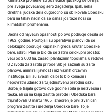
Klimatske promene su posledice ljudskog delovanja,
pre svega povećanog aero zagađenja. Ipak, neka
direktna ljudska dela dugoročno su oblikovala Obedsku
baru na takav način da se danas još teže nosi sa
klimatskim promenama.
Jedna od najvećih opasnosti po ovo područje desila se
1962. godine. Postojali su operativni planovi da se
celokupno područje Kupinskih greda, unutar Obedske
bare, iskrči. Plan je bio da se zatim celokupni prostor,
veći od 2.000 ha, zasadi plantažnim topolama, u redove.
U Zavodu za zaštitu prirode Srbije saznali su za te
planove, animirali javnost i niz važnih državnih
institucija. Bili su svesni da bi to bio konačni i
nepovratni udarac za tu jedinstvenu prirodnu oazu.
Borba je trajala gotovo dve godine i bila je neizvesna i
teška, ali su na kraju zaštita prirode i Obedska bara
trijumfovali. U martu 1965. iznedren je prvi zvaničan
program zaštite i uređenja Obedske bare. To je