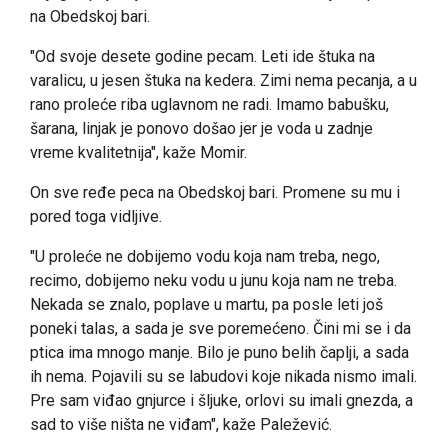
na Obedskoj bari.
"Od svoje desete godine pecam. Leti ide štuka na
varalicu, u jesen štuka na kedera. Zimi nema pecanja, a u
rano proleće riba uglavnom ne radi. Imamo babušku,
šarana, linjak je ponovo došao jer je voda u zadnje
vreme kvalitetnija", kaže Momir.
On sve ređe peca na Obedskoj bari. Promene su mu i
pored toga vidljive.
"U proleće ne dobijemo vodu koja nam treba, nego,
recimo, dobijemo neku vodu u junu koja nam ne treba.
Nekada se znalo, poplave u martu, pa posle leti još
poneki talas, a sada je sve poremećeno. Čini mi se i da
ptica ima mnogo manje. Bilo je puno belih čaplji, a sada
ih nema. Pojavili su se labudovi koje nikada nismo imali.
Pre sam viđao gnjurce i šljuke, orlovi su imali gnezda, a
sad to više ništa ne viđam", kaže Paležević.