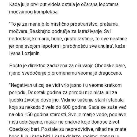
Kada ju je prvi put videla ostala je očarana lepotama
močvarnog kompleksa.
"To je za mene bilo mistično prostranstvo, prašuma,
močvara. Beskrajno područje za istraživanje. Svi
nedostaci, komarci, bube, gusto rastinje, to sve nestane
jer ona svojom lepotom i prirodnošću sve anulira", kaže
Ivana Lozjanin.
Pošto je direktno zadužena za očuvanje Obedske bare,
njeno svedočenje o promenama veoma je dragoceno.
"Negativan uticaj se vidi vrlo jasno i u veoma kratkom
periodu. Desetak godina za prirodu nije ništa, ali za
ljudski život je dovoljno. Vidimo sušenje starih stabala
koja su nekada živela do 600 godina. Sada se suše već
na oko 150 godina starosti. Sve je manje vode, poplave
nisu uobičajene, makar ne onakve koje donose život
Obedskoj bari. Postale su nepredvidive, nikad ne znate
hoće li ih i kada biti. I kada dolaze, recimo, donesu u