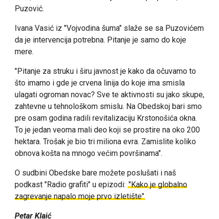
Puzović.
Ivana Vasić iz "Vojvodina šuma" slaže se sa Puzovićem
da je intervencija potrebna. Pitanje je samo do koje
mere.
"Pitanje za struku i širu javnost je kako da očuvamo to
što imamo i gde je crvena linija do koje ima smisla
ulagati ogroman novac? Sve te aktivnosti su jako skupe,
zahtevne u tehnološkom smislu. Na Obedskoj bari smo
pre osam godina radili revitalizaciju Krstonošića okna.
To je jedan veoma mali deo koji se prostire na oko 200
hektara. Trošak je bio tri miliona evra. Zamislite koliko
obnova košta na mnogo većim površinama".
O sudbini Obedske bare možete poslušati i naš
podkast "Radio grafiti" u epizodi:
"Kako je globalno
zagrevanje napalo moje prvo izletište"
Petar Klaić