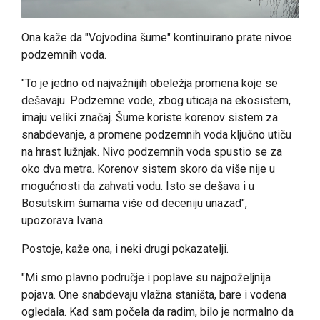
Ona kaže da "Vojvodina šume" kontinuirano prate nivoe
podzemnih voda.
"To je jedno od najvažnijih obeležja promena koje se
dešavaju. Podzemne vode, zbog uticaja na ekosistem,
imaju veliki značaj. Šume koriste korenov sistem za
snabdevanje, a promene podzemnih voda ključno utiču
na hrast lužnjak. Nivo podzemnih voda spustio se za
oko dva metra. Korenov sistem skoro da više nije u
mogućnosti da zahvati vodu. Isto se dešava i u
Bosutskim šumama više od deceniju unazad",
upozorava Ivana.
Postoje, kaže ona, i neki drugi pokazatelji.
"Mi smo plavno područje i poplave su najpoželjnija
pojava. One snabdevaju vlažna staništa, bare i vodena
ogledala. Kad sam počela da radim, bilo je normalno da