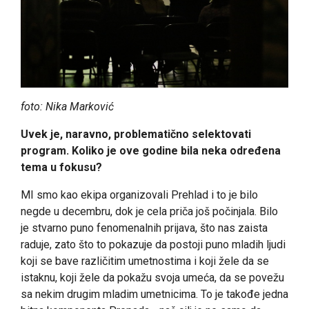
foto: Nika Marković
Uvek je, naravno, problematično selektovati
program. Koliko je ove godine bila neka određena
tema u fokusu?
MI smo kao ekipa organizovali Prehlad i to je bilo
negde u decembru, dok je cela priča još počinjala. Bilo
je stvarno puno fenomenalnih prijava, što nas zaista
raduje, zato što to pokazuje da postoji puno mladih ljudi
koji se bave različitim umetnostima i koji žele da se
istaknu, koji žele da pokažu svoja umeća, da se povežu
sa nekim drugim mladim umetnicima. To je takođe jedna