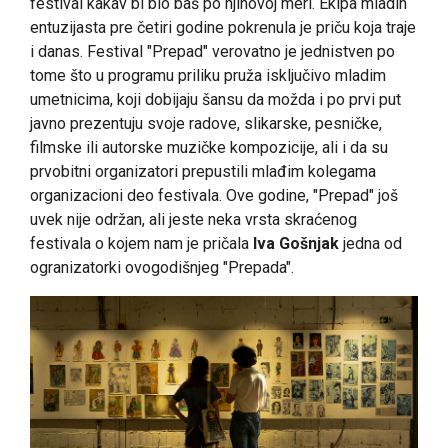
festival kakav bi bio baš po njihovoj meri. Ekipa mladih
entuzijasta pre četiri godine pokrenula je priču koja traje
i danas. Festival "Prepad" verovatno je jednistven po
tome što u programu priliku pruža isključivo mladim
umetnicima, koji dobijaju šansu da možda i po prvi put
javno prezentuju svoje radove, slikarske, pesničke,
filmske ili autorske muzičke kompozicije, ali i da su
prvobitni organizatori prepustili mlađim kolegama
organizacioni deo festivala. Ove godine, "Prepad" još
uvek nije održan, ali jeste neka vrsta skraćenog
festivala o kojem nam je pričala
Iva Gošnjak
jedna od
ogranizatorki ovogodišnjeg "Prepada".