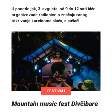
U ponedeljak, 3. avgusta, od 9 do 12 sati biće
organizovane radionice o značaju ranog
otkrivanja karcinoma pluća, a pušači…
FESTIVALI
Mountain music fest Divčibare