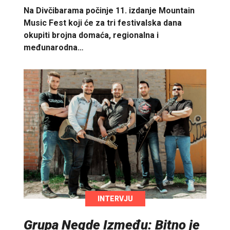
Na Divčibarama počinje 11. izdanje Mountain
Music Fest koji će za tri festivalska dana
okupiti brojna domaća, regionalna i
međunarodna…
INTERVJU
Grupa Negde Između: Bitno je