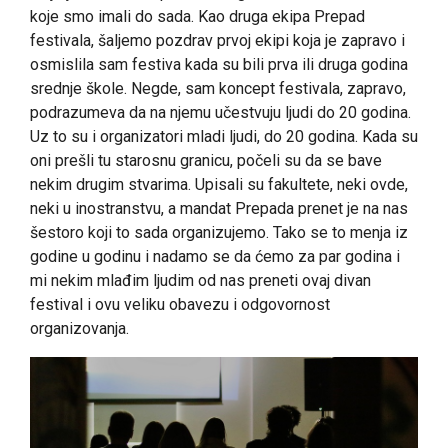
koje smo imali do sada. Kao druga ekipa Prepad
festivala, šaljemo pozdrav prvoj ekipi koja je zapravo i
osmislila sam festiva kada su bili prva ili druga godina
srednje škole. Negde, sam koncept festivala, zapravo,
podrazumeva da na njemu učestvuju ljudi do 20 godina.
Uz to su i organizatori mladi ljudi, do 20 godina. Kada su
oni prešli tu starosnu granicu, počeli su da se bave
nekim drugim stvarima. Upisali su fakultete, neki ovde,
neki u inostranstvu, a mandat Prepada prenet je na nas
šestoro koji to sada organizujemo. Tako se to menja iz
godine u godinu i nadamo se da ćemo za par godina i
mi nekim mlađim ljudim od nas preneti ovaj divan
festival i ovu veliku obavezu i odgovornost
organizovanja.