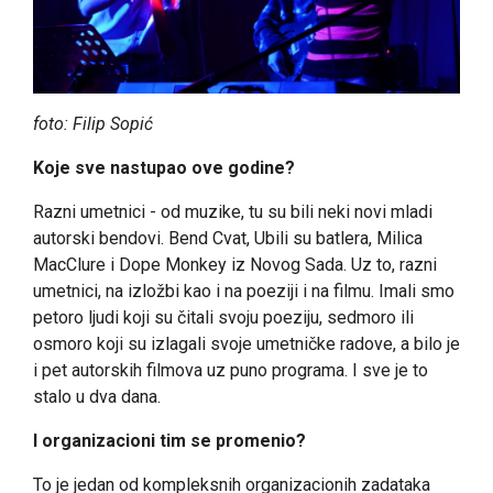
foto: Filip Sopić
Koje sve nastupao ove godine?
Razni umetnici - od muzike, tu su bili neki novi mladi
autorski bendovi. Bend Cvat, Ubili su batlera, Milica
MacClure i Dope Monkey iz Novog Sada. Uz to, razni
umetnici, na izložbi kao i na poeziji i na filmu. Imali smo
petoro ljudi koji su čitali svoju poeziju, sedmoro ili
osmoro koji su izlagali svoje umetničke radove, a bilo je
i pet autorskih filmova uz puno programa. I sve je to
stalo u dva dana.
I organizacioni tim se promenio?
To je jedan od kompleksnih organizacionih zadataka