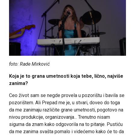
foto: Rade Mirković
Koja je to grana umetnosti koja tebe, lično, najviše
zanima?
Ceo život sam se negde provela u pozorištu i bavila se
pozorištem. Ali Prepad me je, u stvari, doveo do toga
da me zanimaju različite grane umetnosti, pogotovo na
nivou produkcije, organizovanja... Trenutno nisam
sigurna da znam kako odgovorila na to pitanje. Pustiću
da me zanima svašta pomalo i videćemo kako će to da