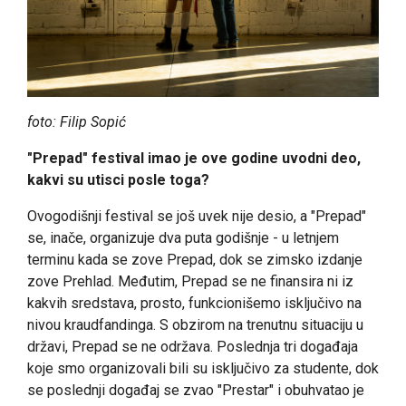
foto: Filip Sopić
"Prepad" festival imao je ove godine uvodni deo,
kakvi su utisci posle toga?
Ovogodišnji festival se još uvek nije desio, a "Prepad"
se, inače, organizuje dva puta godišnje - u letnjem
terminu kada se zove Prepad, dok se zimsko izdanje
zove Prehlad. Međutim, Prepad se ne finansira ni iz
kakvih sredstava, prosto, funkcionišemo isključivo na
nivou kraudfandinga. S obzirom na trenutnu situaciju u
državi, Prepad se ne održava. Poslednja tri događaja
koje smo organizovali bili su isključivo za studente, dok
se poslednji događaj se zvao "Prestar" i obuhvatao je