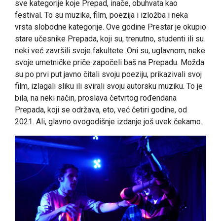
sve kategorije koje Prepad, inače, obuhvata kao
festival. To su muzika, film, poezija i izložba i neka
vrsta slobodne kategorije. Ove godine Prestar je okupio
stare učesnike Prepada, koji su, trenutno, studenti ili su
neki već završili svoje fakultete. Oni su, uglavnom, neke
svoje umetničke priče započeli baš na Prepadu. Možda
su po prvi put javno čitali svoju poeziju, prikazivali svoj
film, izlagali sliku ili svirali svoju autorsku muziku. To je
bila, na neki način, proslava četvrtog rođendana
Prepada, koji se održava, eto, već četiri godine, od
2021. Ali, glavno ovogodišnje izdanje još uvek čekamo.