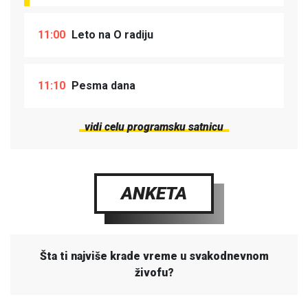
11:00
Leto na O radiju
11:10
Pesma dana
vidi celu programsku satnicu
ANKETA
Šta ti najviše krade vreme u svakodnevnom
živofu?