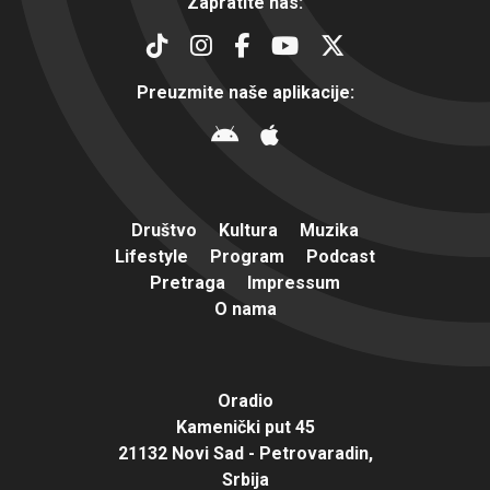
Zapratite nas:
Preuzmite naše aplikacije:
Društvo
Kultura
Muzika
Lifestyle
Program
Podcast
Pretraga
Impressum
O nama
Oradio
Kamenički put 45
21132 Novi Sad - Petrovaradin,
Srbija