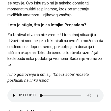
se razvije. Ovo iskustvo mi je nekako donelo taj
momenat multidisciplinarnog, kroz posmatranje
različitih umetnosti i njihovog značaja.
Leto je stiglo, šta je sa letnjim Prepadom?
Za festival stvarno nije vreme. U trenutnoj situaciji u
državi, mi smo se jako fokusirali na ovo što možemo da
uradimo i da doprinesemo, prikupljanjem donacija i
sličnim akcijama. Tako da ćemo o festivalu razmišljati
kada budu neka podobnija vremena. Sada nije vreme za
to.
Ivino gostovanje u emisiji "Dneva soba" možete
poslušati na linku ispod: