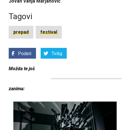
Jovan Vanja Marjanović
Tagovi
prepad
festival
Podeli
Tvituj
Možda te još
zanima: