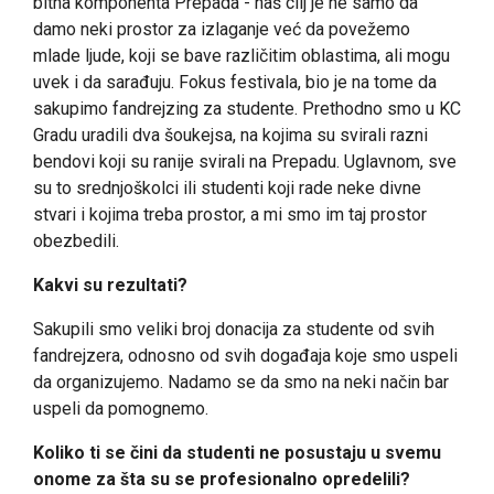
bitna komponenta Prepada - naš cilj je ne samo da
damo neki prostor za izlaganje već da povežemo
mlade ljude, koji se bave različitim oblastima, ali mogu
uvek i da sarađuju. Fokus festivala, bio je na tome da
sakupimo fandrejzing za studente. Prethodno smo u KC
Gradu uradili dva šoukejsa, na kojima su svirali razni
bendovi koji su ranije svirali na Prepadu. Uglavnom, sve
su to srednjoškolci ili studenti koji rade neke divne
stvari i kojima treba prostor, a mi smo im taj prostor
obezbedili.
Kakvi su rezultati?
Sakupili smo veliki broj donacija za studente od svih
fandrejzera, odnosno od svih događaja koje smo uspeli
da organizujemo. Nadamo se da smo na neki način bar
uspeli da pomognemo.
Koliko ti se čini da studenti ne posustaju u svemu
onome za šta su se profesionalno opredelili?