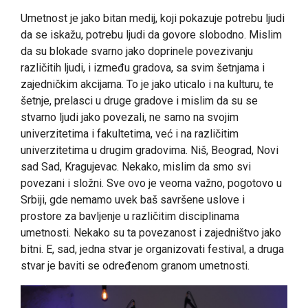
Umetnost je jako bitan medij, koji pokazuje potrebu ljudi
da se iskažu, potrebu ljudi da govore slobodno. Mislim
da su blokade svarno jako doprinele povezivanju
različitih ljudi, i između gradova, sa svim šetnjama i
zajedničkim akcijama. To je jako uticalo i na kulturu, te
šetnje, prelasci u druge gradove i mislim da su se
stvarno ljudi jako povezali, ne samo na svojim
univerzitetima i fakultetima, već i na različitim
univerzitetima u drugim gradovima. Niš, Beograd, Novi
sad Sad, Kragujevac. Nekako, mislim da smo svi
povezani i složni. Sve ovo je veoma važno, pogotovo u
Srbiji, gde nemamo uvek baš savršene uslove i
prostore za bavljenje u različitim disciplinama
umetnosti. Nekako su ta povezanost i zajedništvo jako
bitni. E, sad, jedna stvar je organizovati festival, a druga
stvar je baviti se određenom granom umetnosti.