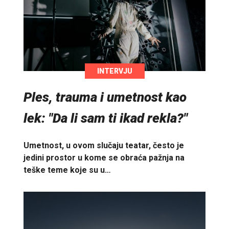
INTERVJU
Ples, trauma i umetnost kao
lek: "Da li sam ti ikad rekla?"
Umetnost, u ovom slučaju teatar, često je
jedini prostor u kome se obraća pažnja na
teške teme koje su u…