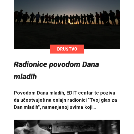
DRUŠTVO
Radionice povodom Dana
mladih
Povodom Dana mladih, EDIT centar te poziva
da učestvuješ na onlajn radionici "Tvoj glas za
Dan mladih", namenjenoj svima koji…