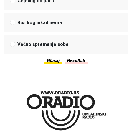
Gejming do jutra
Bus kog nikad nema
Večno spremanje sobe