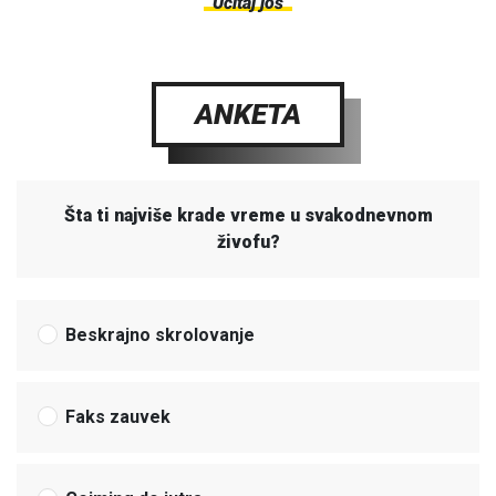
Učitaj još
ANKETA
Šta ti najviše krade vreme u svakodnevnom
živofu?
Beskrajno skrolovanje
Faks zauvek