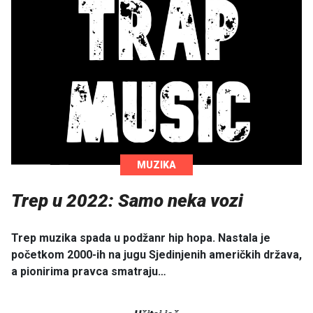
MUZIKA
Trep u 2022: Samo neka vozi
Trep muzika spada u podžanr hip hopa. Nastala je
početkom 2000-ih na jugu Sjedinjenih američkih država,
a pionirima pravca smatraju…