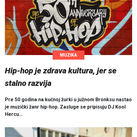
MUZIKA
Hip-hop je zdrava kultura, jer se
stalno razvija
Pre 50 godina na kućnoj žurki u južnom Bronksu nastao
je muzički žanr hip-hop. Zasluge se pripisuju DJ Kool
Hercu…