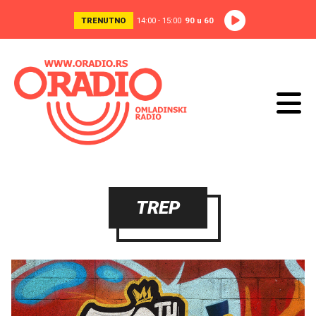
TRENUTNO
14:00 - 15:00
90 u 60
TREP