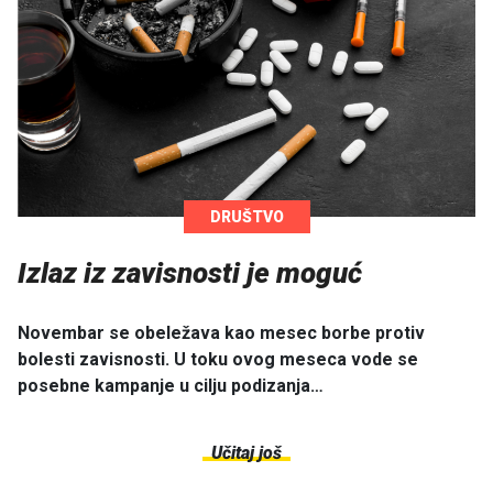
DRUŠTVO
Izlaz iz zavisnosti je moguć
Novembar se obeležava kao mesec borbe protiv
bolesti zavisnosti. U toku ovog meseca vode se
posebne kampanje u cilju podizanja…
Učitaj još