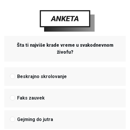
ANKETA
Šta ti najviše krade vreme u svakodnevnom
živofu?
Beskrajno skrolovanje
Faks zauvek
Gejming do jutra