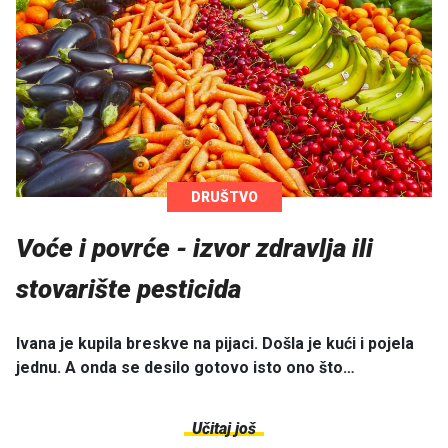
DRUŠTVO
Voće i povrće - izvor zdravlja ili
stovarište pesticida
Ivana je kupila breskve na pijaci. Došla je kući i pojela
jednu. A onda se desilo gotovo isto ono što…
Učitaj još