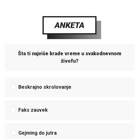
ANKETA
Šta ti najviše krade vreme u svakodnevnom
živofu?
Beskrajno skrolovanje
Faks zauvek
Gejming do jutra