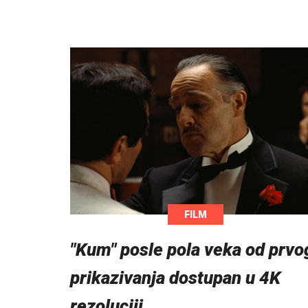
FILM
"Kum" posle pola veka od prvo
prikazivanja dostupan u 4K
rezoluciji