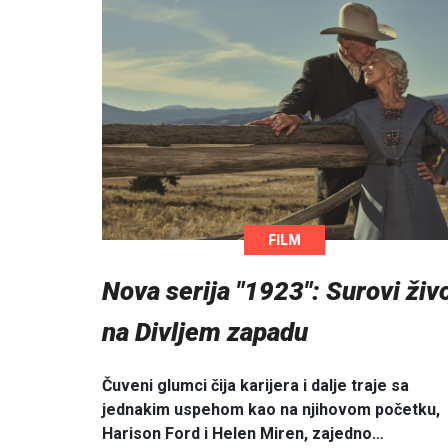
FILM
Nova serija "1923": Surovi živ
na Divljem zapadu
Čuveni glumci čija karijera i dalje traje sa
jednakim uspehom kao na njihovom početku,
Harison Ford i Helen Miren, zajedno…