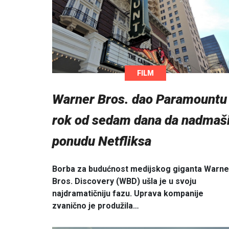
FILM
Warner Bros. dao Paramountu
rok od sedam dana da nadmaš
ponudu Netfliksa
Borba za budućnost medijskog giganta Warne
Bros. Discovery (WBD) ušla je u svoju
najdramatičniju fazu. Uprava kompanije
zvanično je produžila…