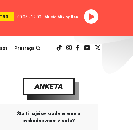
TNO
00:06 - 12:00
Music Mix by Bea
ast
Pretraga
ANKETA
Šta ti najviše krade vreme u
svakodnevnom živofu?