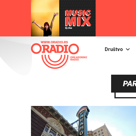
Društvo
PA