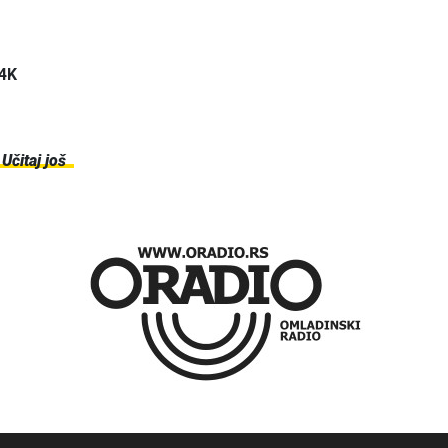
 4K
Učitaj još