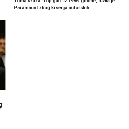
Toma Kruza "Top gan" iz 1986. godine, tužila je
Paramaunt zbog kršenja autorskih…
g