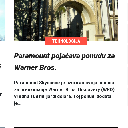
TEHNOLOGIJA
Paramount pojačava ponudu za
i
Warner Bros.
Paramount Skydance je ažurirao svoju ponudu
za preuzimanje Warner Bros. Discovery (WBD),
r
vrednu 108 milijardi dolara. Toj ponudi dodata
je…