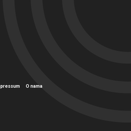
mpressum
O nama