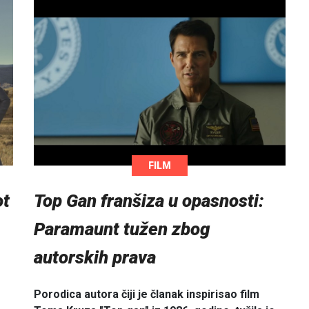
FILM
ot
Top Gan franšiza u opasnosti:
Paramaunt tužen zbog
autorskih prava
Porodica autora čiji je članak inspirisao film