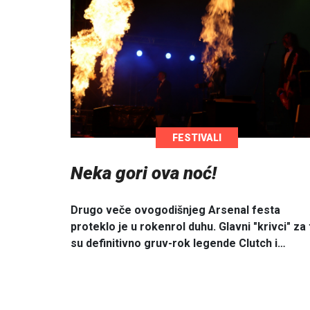
FESTIVALI
Neka gori ova noć!
Drugo veče ovogodišnjeg Arsenal festa
proteklo je u rokenrol duhu. Glavni "krivci" za 
su definitivno gruv-rok legende Clutch i…