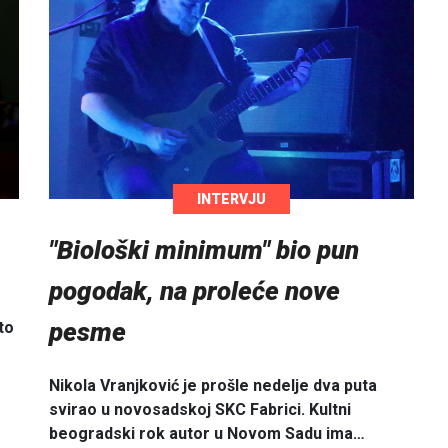
INTERVJU
"Biološki minimum" bio pun
pogodak, na proleće nove
pesme
to
Nikola Vranjković je prošle nedelje dva puta
svirao u novosadskoj SKC Fabrici. Kultni
beogradski rok autor u Novom Sadu ima…