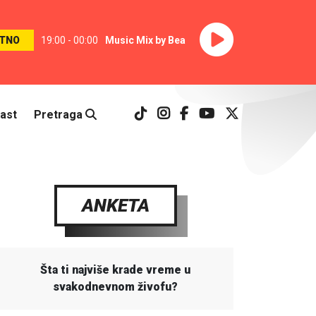
TNO
19:00 - 00:00
Music Mix by Bea
ast
Pretraga
ANKETA
Šta ti najviše krade vreme u
svakodnevnom živofu?