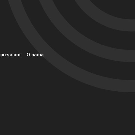
mpressum
O nama