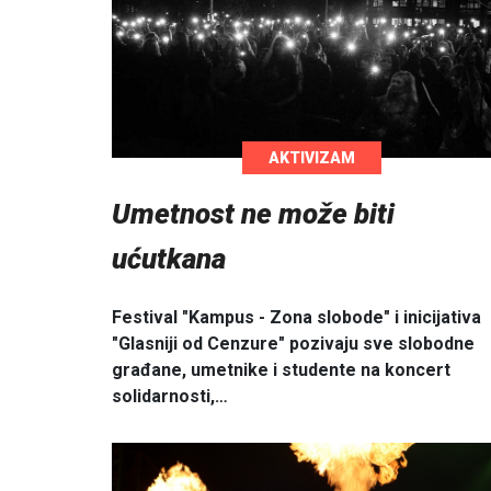
AKTIVIZAM
Umetnost ne može biti
ućutkana
Festival "Kampus - Zona slobode" i inicijativa
"Glasniji od Cenzure" pozivaju sve slobodne
građane, umetnike i studente na koncert
solidarnosti,…