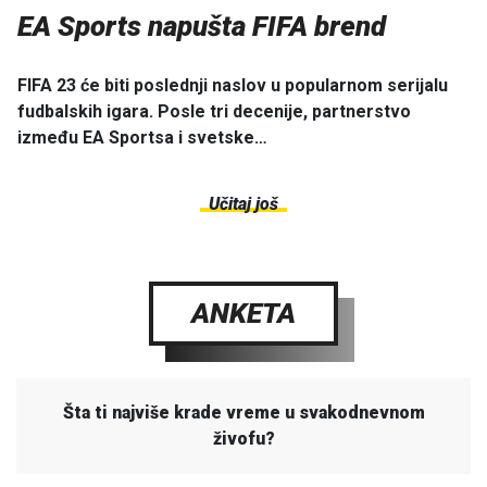
EA Sports napušta FIFA brend
FIFA 23 će biti poslednji naslov u popularnom serijalu
fudbalskih igara. Posle tri decenije, partnerstvo
između EA Sportsa i svetske…
Učitaj još
ANKETA
Šta ti najviše krade vreme u svakodnevnom
živofu?