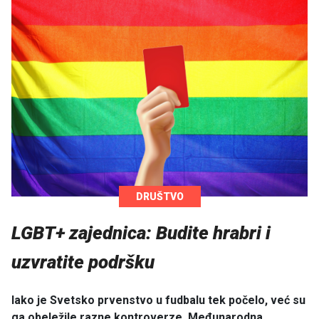
DRUŠTVO
LGBT+ zajednica: Budite hrabri i
uzvratite podršku
Iako je Svetsko prvenstvo u fudbalu tek počelo, već su
ga obeležile razne kontroverze. Međunarodna