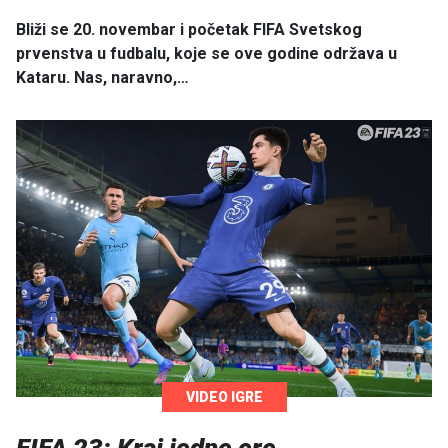
Bliži se 20. novembar i početak FIFA Svetskog
prvenstva u fudbalu, koje se ove godine održava u
Kataru. Nas, naravno,…
VIDEO IGRE
FIFA 23: Kraj jedne ere