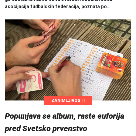
asocijacija fudbalskih federacija, poznata po…
ZANIMLJIVOSTI
Popunjava se album, raste euforija
pred Svetsko prvenstvo