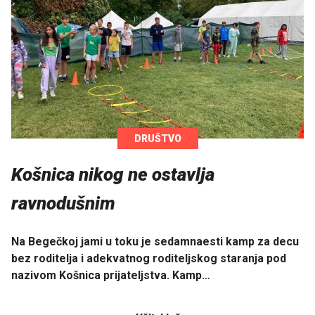
DRUŠTVO
Košnica nikog ne ostavlja
ravnodušnim
Na Begečkoj jami u toku je sedamnaesti kamp za decu
bez roditelja i adekvatnog roditeljskog staranja pod
nazivom Košnica prijateljstva. Kamp…