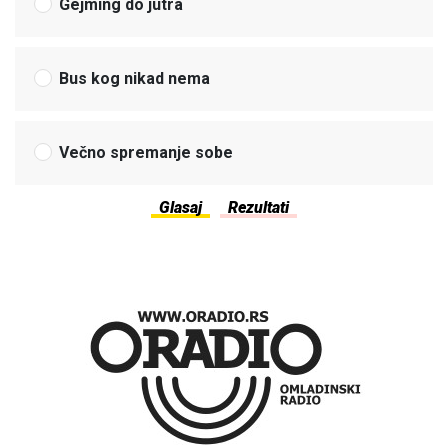
Gejming do jutra
Bus kog nikad nema
Večno spremanje sobe