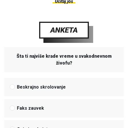
Učitaj još
ANKETA
Šta ti najviše krade vreme u svakodnevnom
živofu?
Beskrajno skrolovanje
Faks zauvek