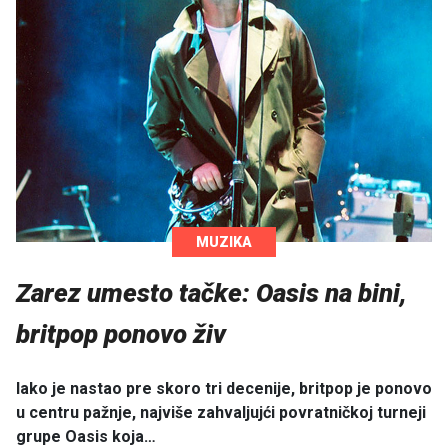
MUZIKA
Zarez umesto tačke: Oasis na bini,
britpop ponovo živ
Iako je nastao pre skoro tri decenije, britpop je ponovo
u centru pažnje, najviše zahvaljujći povratničkoj turneji
grupe Oasis koja…