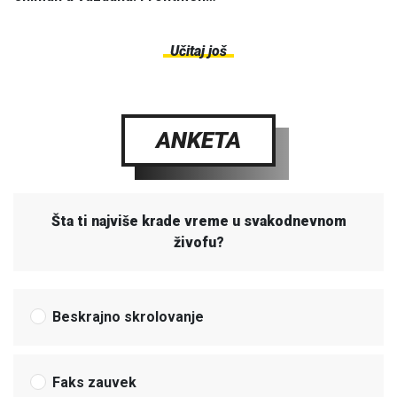
Učitaj još
ANKETA
Šta ti najviše krade vreme u svakodnevnom
živofu?
Beskrajno skrolovanje
Faks zauvek