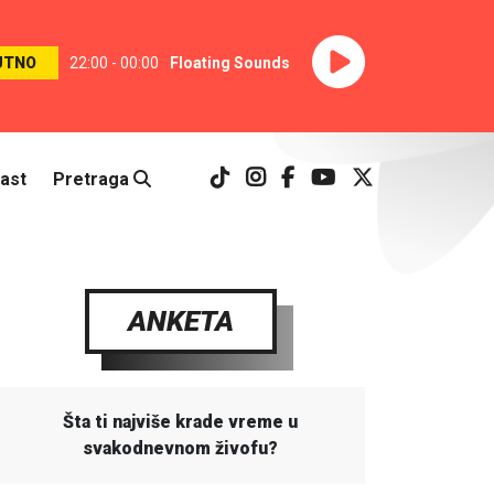
UTNO
22:00 - 00:00
Floating Sounds
ast
Pretraga
ANKETA
Šta ti najviše krade vreme u
svakodnevnom živofu?