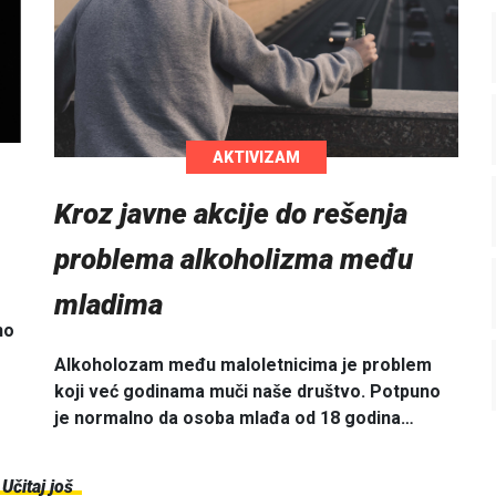
AKTIVIZAM
Kroz javne akcije do rešenja
problema alkoholizma među
mladima
no
Alkoholozam među maloletnicima je problem
koji već godinama muči naše društvo. Potpuno
je normalno da osoba mlađa od 18 godina…
Učitaj još