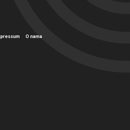
mpressum
O nama