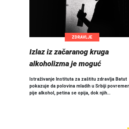
ZDRAVLJE
Izlaz iz začaranog kruga
alkoholizma je moguć
Istraživanje Instituta za zaštitu zdravlja Batut
pokazuje da polovina mladih u Srbiji povreme
pije alkohol, petina se opija, dok njih…