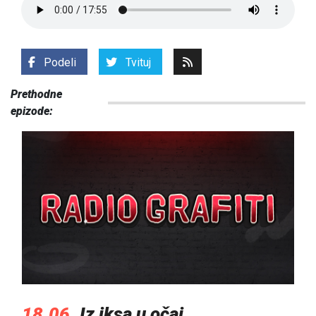
Podeli
Tvituj
Prethodne
epizode:
18.06.
Iz iksa u očaj