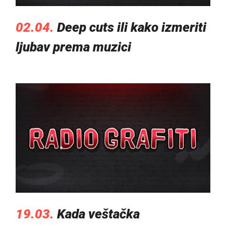
02.04.
Deep cuts ili kako izmeriti
ljubav prema muzici
19.03.
Kada veštačka