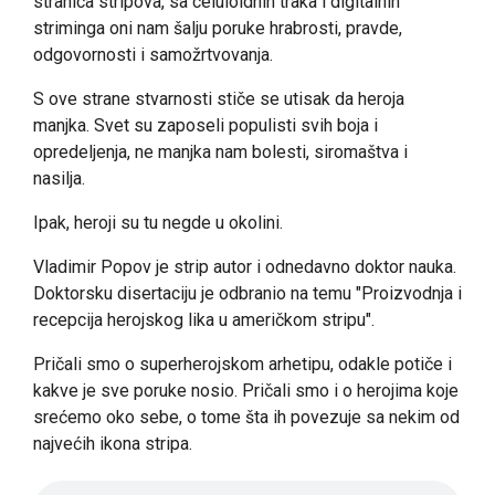
stranica stripova, sa celuloidnih traka i digitalnih
striminga oni nam šalju poruke hrabrosti, pravde,
odgovornosti i samožrtvovanja.
S ove strane stvarnosti stiče se utisak da heroja
manjka. Svet su zaposeli populisti svih boja i
opredeljenja, ne manjka nam bolesti, siromaštva i
nasilja.
Ipak, heroji su tu negde u okolini.
Vladimir Popov je strip autor i odnedavno doktor nauka.
Doktorsku disertaciju je odbranio na temu "Proizvodnja i
recepcija herojskog lika u američkom stripu".
Pričali smo o superherojskom arhetipu, odakle potiče i
kakve je sve poruke nosio. Pričali smo i o herojima koje
srećemo oko sebe, o tome šta ih povezuje sa nekim od
najvećih ikona stripa.