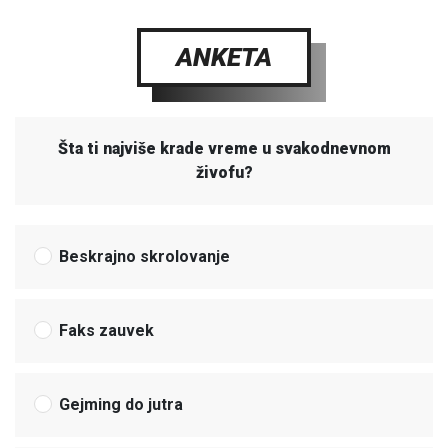
ANKETA
Šta ti najviše krade vreme u svakodnevnom
živofu?
Beskrajno skrolovanje
Faks zauvek
Gejming do jutra