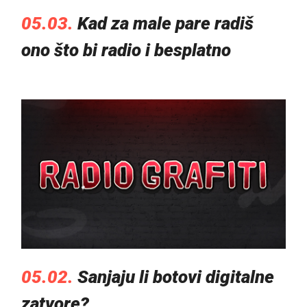
05.03.
Kad za male pare radiš
ono što bi radio i besplatno
05.02.
Sanjaju li botovi digitalne
zatvore?