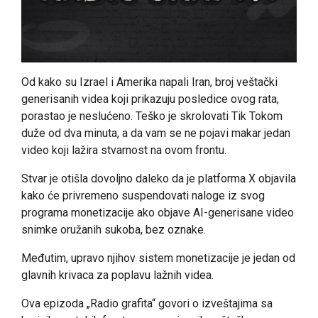
Od kako su Izrael i Amerika napali Iran, broj veštački
generisanih videa koji prikazuju posledice ovog rata,
porastao je neslućeno. Teško je skrolovati Tik Tokom
duže od dva minuta, a da vam se ne pojavi makar jedan
video koji lažira stvarnost na ovom frontu.
Stvar je otišla dovoljno daleko da je platforma X objavila
kako će privremeno suspendovati naloge iz svog
programa monetizacije ako objave AI-generisane video
snimke oružanih sukoba, bez oznake.
Međutim, upravo njihov sistem monetizacije je jedan od
glavnih krivaca za poplavu lažnih videa.
Ova epizoda „Radio grafita“ govori o izveštajima sa