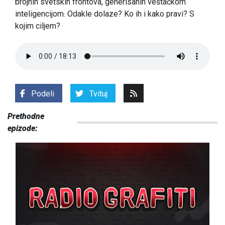
brojnih svetskih frontova, generisanih veštačkom
inteligencijom. Odakle dolaze? Ko ih i kako pravi? S
kojim ciljem?
Podeli
Tvituj
Prethodne
epizode: