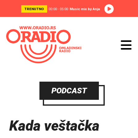
TRENUTNO
00:00 - 05:00
Music mix by Anja
PODCAST
Kada veštačka