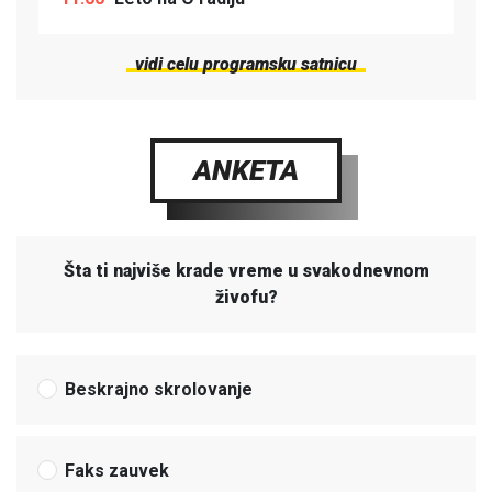
vidi celu programsku satnicu
ANKETA
Šta ti najviše krade vreme u svakodnevnom
živofu?
Beskrajno skrolovanje
Faks zauvek