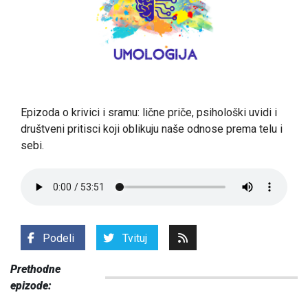
Epizoda o krivici i sramu: lične priče, psihološki uvidi i
društveni pritisci koji oblikuju naše odnose prema telu i
sebi.
Podeli
Tvituj
Prethodne
epizode: