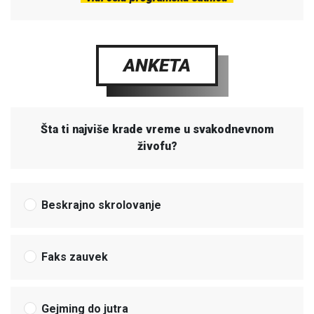
ANKETA
Šta ti najviše krade vreme u svakodnevnom
živofu?
Beskrajno skrolovanje
Faks zauvek
Gejming do jutra