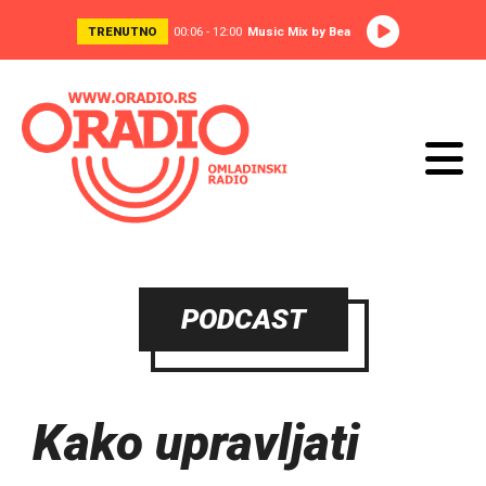
TRENUTNO
00:06 - 12:00
Music Mix by Bea
PODCAST
Kako upravljati