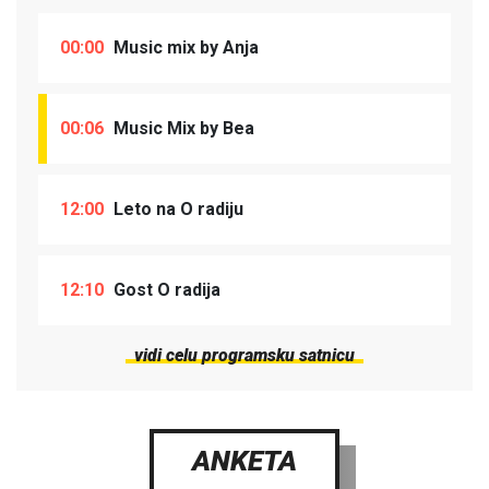
00:00
Music mix by Anja
00:06
Music Mix by Bea
12:00
Leto na O radiju
12:10
Gost O radija
vidi celu programsku satnicu
ANKETA