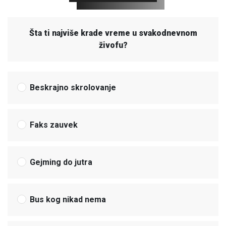
Šta ti najviše krade vreme u svakodnevnom
živofu?
Beskrajno skrolovanje
Faks zauvek
Gejming do jutra
Bus kog nikad nema