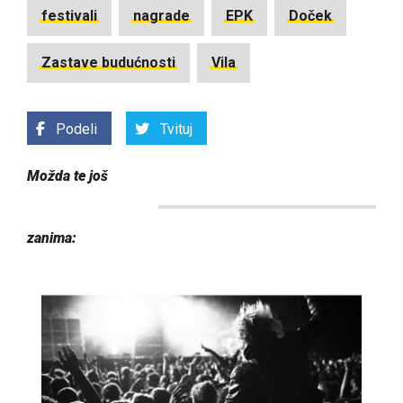
festivali
nagrade
EPK
Doček
Zastave budućnosti
Vila
Podeli
Tvituj
Možda te još
zanima: