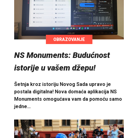
OBRAZOVANJE
NS Monuments: Budućnost
istorije u vašem džepu!
Šetnja kroz istoriju Novog Sada upravo je
postala digitalna! Nova domaća aplikacija NS
Monuments omogućava vam da pomoću samo
jedne…