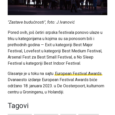
"Zastave budućnosti", foto: J.Ivanović
Pored ovih, još četiri srpska festivala ponovo ulaze u
trku u kategorijama u kojima su sa ponosom bili i
prethodnih godina — Exit u kategoriji Best Major
Festival, Lovefest u kategoriji Best Medium Festival,
Arsenal Fest za Best Small Festival, a No Sleep
Festival u kategoriji Best Indoor Festival.
Glasanje je u toku na sajtu
European Festival Awards
.
Dvanaesto izdanje European Festival Awards biće
održano 18. januara 2023. u De Oosterpoort, kulturnom
centru u Groningenu, u Holandiji.
Tagovi