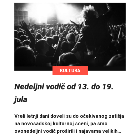
KULTURA
Nedeljni vodič od 13. do 19.
jula
Vreli letnji dani doveli su do očekivanog zatišja
na novosadskoj kulturnoj sceni, pa smo
ovonedeljni vodič proširili i najavama velikih…