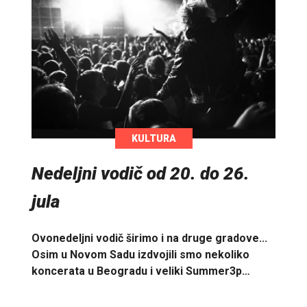
KULTURA
Nedeljni vodič od 20. do 26.
jula
Ovonedeljni vodič širimo i na druge gradove...
Osim u Novom Sadu izdvojili smo nekoliko
koncerata u Beogradu i veliki Summer3p…