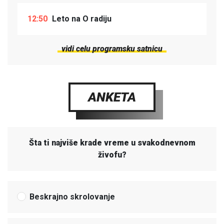
12:50
Leto na O radiju
vidi celu programsku satnicu
ANKETA
Šta ti najviše krade vreme u svakodnevnom
živofu?
Beskrajno skrolovanje