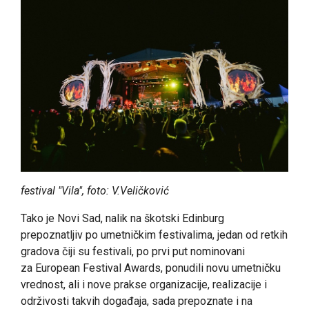
festival "Vila", foto: V.Veličković
Tako je Novi Sad, nalik na škotski Edinburg
prepoznatljiv po umetničkim festivalima, jedan od retkih
gradova čiji su festivali, po prvi put nominovani
za European Festival Awards, ponudili novu umetničku
vrednost, ali i nove prakse organizacije, realizacije i
održivosti takvih događaja, sada prepoznate i na