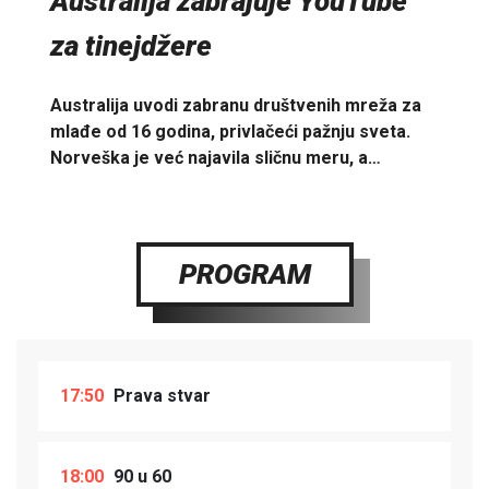
Australija zabrajuje YouTube
za tinejdžere
Australija uvodi zabranu društvenih mreža za
mlađe od 16 godina, privlačeći pažnju sveta.
Norveška je već najavila sličnu meru, a…
PROGRAM
17:50
Prava stvar
18:00
90 u 60