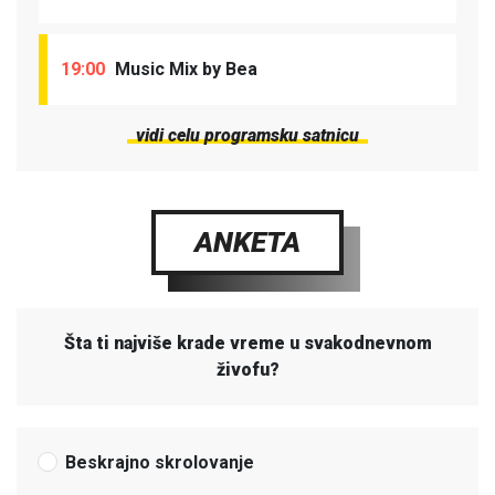
19:00
Music Mix by Bea
vidi celu programsku satnicu
ANKETA
Šta ti najviše krade vreme u svakodnevnom
živofu?
Beskrajno skrolovanje