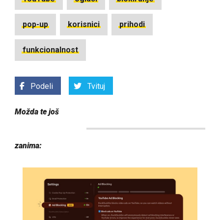
pop-up
korisnici
prihodi
funkcionalnost
Podeli
Tvituj
Možda te još
zanima: