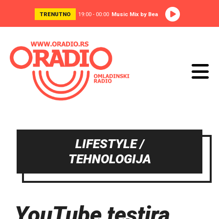
TRENUTNO
19:00 - 00:00
Music Mix by Bea
LIFESTYLE /
TEHNOLOGIJA
YouTube testira