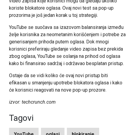
video zapisa koje korisnici mogu da gledaju ukoliko
koriste blokatore oglasa. Ovaj novi test sa pop-up
prozorima je još jedan korak u toj strategiji.
YouTube se suočava sa izazovom balansiranja između
želje korisnika za neometanim korišćenjem i potrebe za
generisanjem prihoda putem oglasa. Dok mnogi
korisnici preferiraju gledanje video zapisa bez prekida
zbog oglasa, YouTube se oslanja na prihod od oglasa
kako bi finansirao sadržaj i održavao besplatan pristup.
Ostaje da se vidi koliko će ovaj novi pristup biti
efikasan u smanjenju upotrebe blokatora oglasa i kako
će korisnici reagovati na nove pop-up prozore.
izvor: techcrunch.com
Tagovi
YouTube
oglasi
blokiranje