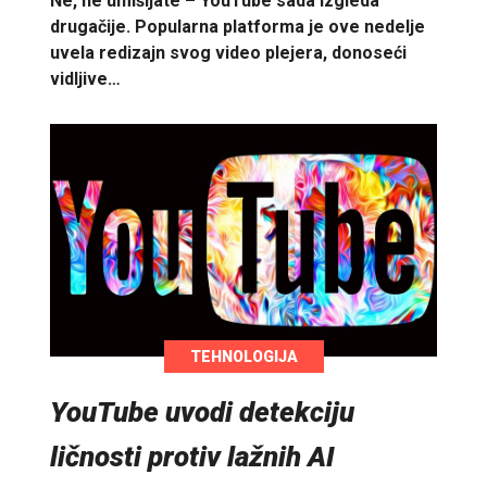
Ne, ne umišljate – YouTube sada izgleda
drugačije. Popularna platforma je ove nedelje
uvela redizajn svog video plejera, donoseći
vidljive…
TEHNOLOGIJA
YouTube uvodi detekciju
ličnosti protiv lažnih AI