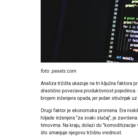
foto: pexels.com
Analiza tržišta ukazuje na tri ključna faktora 
drastično povećava produktivnost pojedinca. 
brojem inženjera opada, jer jedan stručnjak 
Drugi faktor je ekonomska promena. Era niski
hiljade inženjera "za svaki slučaj", je završena
timovima. Na kraju, dolazi do "komoditizacije 
što smanjuje njegovu tržišnu vrednost.