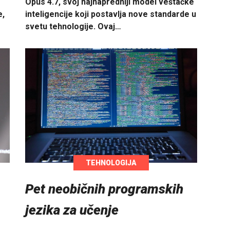
Opus 4.7, svoj najnapredniji model veštačke
e,
inteligencije koji postavlja nove standarde u
svetu tehnologije. Ovaj…
TEHNOLOGIJA
Pet neobičnih programskih
jezika za učenje