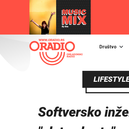
Društvo
LIFESTYLE
Softversko inže