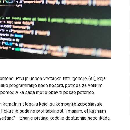
promene. Prvi je uspon veštačke inteligencije (AI), koja
Iako programiranje neće nestati, potreba za velikim
uz pomoć AI-a sada može obaviti posao petorice.
h kamatnih stopa, u kojoj su kompanije zapošljavale
. Fokus je sada na profitabilnosti i manjim, efikasnijim
veština" – znanje pisanja koda je dostupnije nego ikada,