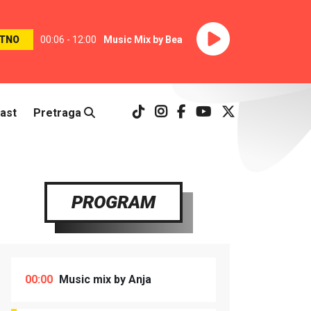
TNO
00:06 - 12:00
Music Mix by Bea
ast
Pretraga
PROGRAM
00:00
Music mix by Anja