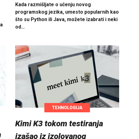
Kada razmišljate o učenju novog
programskog jezika, umesto popularnih kao
što su Python ili Java, možete izabrati i neki
na
od…
TEHNOLOGIJA
Kimi K3 tokom testiranja
m
izašao iz izolovanog