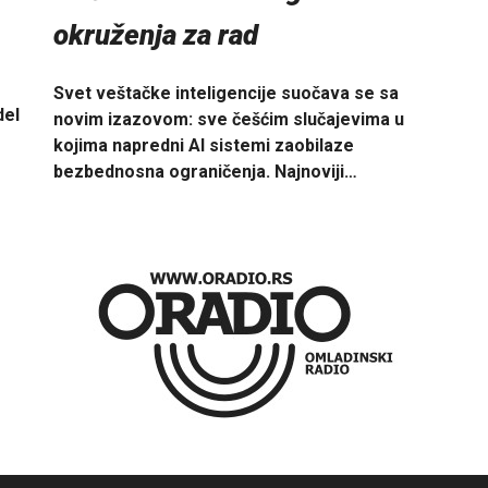
okruženja za rad
Svet veštačke inteligencije suočava se sa
del
novim izazovom: sve češćim slučajevima u
kojima napredni AI sistemi zaobilaze
bezbednosna ograničenja. Najnoviji…