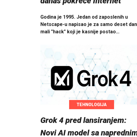
danas pokreće Internet
Godina je 1995. Jedan od zaposlenih u
Netscape-u napisao je za samo deset da
mali "hack" koji je kasnije postao…
TEHNOLOGIJA
Grok 4 pred lansiranjem:
Novi AI model sa napredni