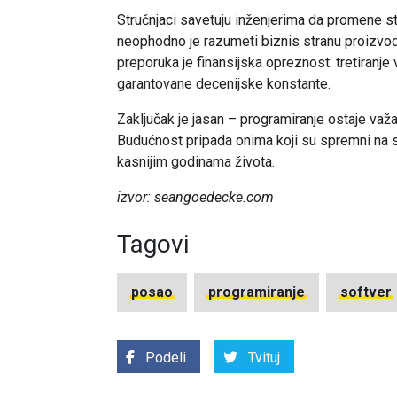
Stručnjaci savetuju inženjerima da promene str
neophodno je razumeti biznis stranu proizvoda 
preporuka je finansijska opreznost: tretiranje 
garantovane decenijske konstante.
Zaključak je jasan – programiranje ostaje važan
Budućnost pripada onima koji su spremni na st
kasnijim godinama života.
izvor: seangoedecke.com
Tagovi
posao
programiranje
softver
Podeli
Tvituj