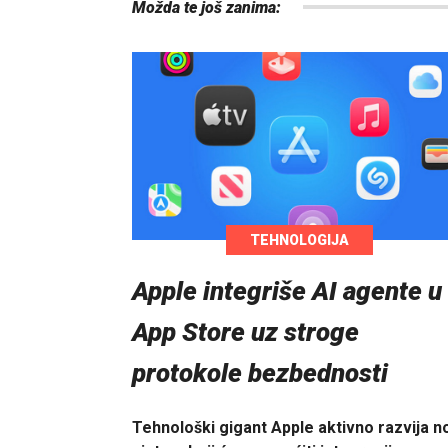
Možda te još zanima:
TEHNOLOGIJA
Apple integriše AI agente u
App Store uz stroge
protokole bezbednosti
Tehnološki gigant Apple aktivno razvija n