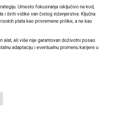
ategiju. Umesto fokusiranja isključivo na kod,
i širiti vidike van čistog inženjerstva. Ključna
visokih plata kao privremene prilike, a ne kao
 alat, ali više nije garantovan doživotni posao.
alnu adaptaciju i eventualnu promenu karijere u