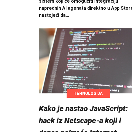
sistem koji će omogućiti integraciju
naprednih AI agenata direktno u App Stor
nastojeći da…
TEHNOLOGIJA
Kako je nastao JavaScript:
hack iz Netscape-a koji i