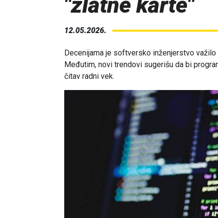
"zlatne karte"
12.05.2026.
Decenijama je softversko inženjerstvo važilo za 
Međutim, novi trendovi sugerišu da bi progra
čitav radni vek.