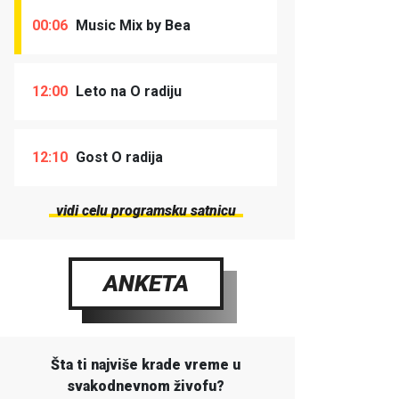
00:06
Music Mix by Bea
12:00
Leto na O radiju
12:10
Gost O radija
vidi celu programsku satnicu
ANKETA
Šta ti najviše krade vreme u
svakodnevnom živofu?