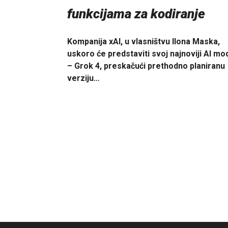
funkcijama za kodiranje
Kompanija xAI, u vlasništvu Ilona Maska,
uskoro će predstaviti svoj najnoviji AI mo
– Grok 4, preskačući prethodno planiranu
verziju…