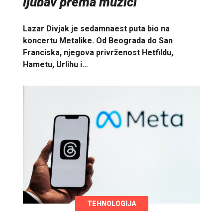
ljubav prema muzici
Lazar Divjak je sedamnaest puta bio na
koncertu Metalike. Od Beograda do San
Franciska, njegova privrženost Hetfildu,
Hametu, Urlihu i…
TEHNOLOGIJA