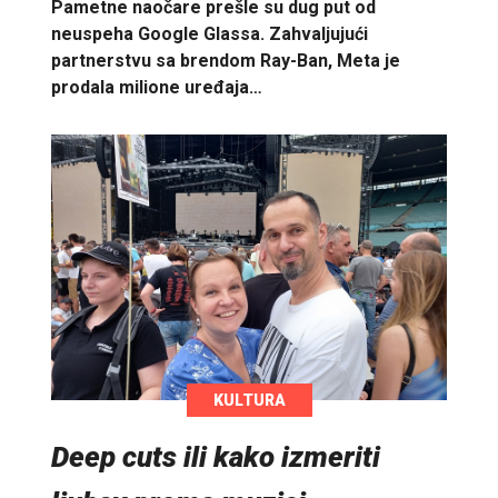
Pametne naočare prešle su dug put od
neuspeha Google Glassa. Zahvaljujući
partnerstvu sa brendom Ray-Ban, Meta je
prodala milione uređaja…
KULTURA
Deep cuts ili kako izmeriti