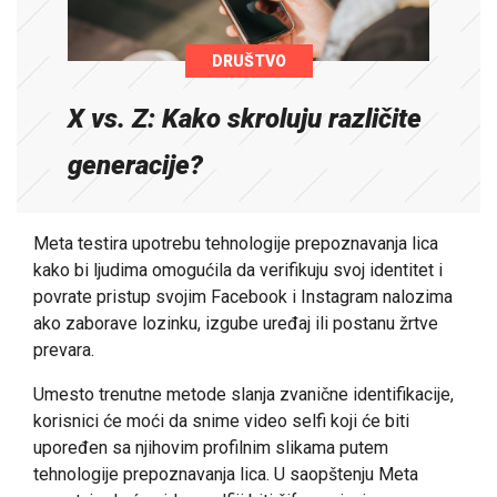
DRUŠTVO
X vs. Z: Kako skroluju različite
generacije?
Meta testira upotrebu tehnologije prepoznavanja lica
kako bi ljudima omogućila da verifikuju svoj identitet i
povrate pristup svojim Facebook i Instagram nalozima
ako zaborave lozinku, izgube uređaj ili postanu žrtve
prevara.
Umesto trenutne metode slanja zvanične identifikacije,
korisnici će moći da snime video selfi koji će biti
upoređen sa njihovim profilnim slikama putem
tehnologije prepoznavanja lica. U saopštenju Meta