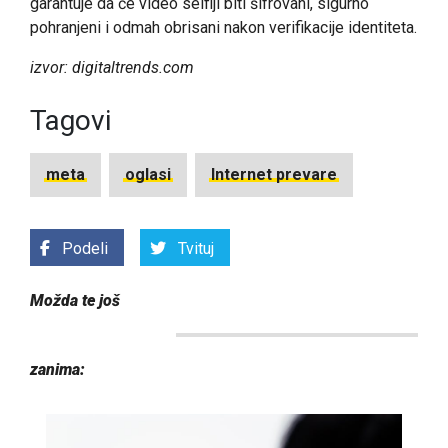
garantuje da će video selfiji biti šifrovani, sigurno
pohranjeni i odmah obrisani nakon verifikacije identiteta.
izvor: digitaltrends.com
Tagovi
meta
oglasi
Internet prevare
Podeli
Tvituj
Možda te još
zanima: