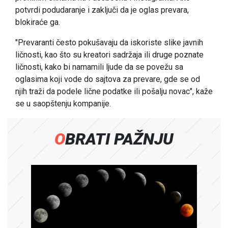
potvrdi podudaranje i zaključi da je oglas prevara,
blokiraće ga.
"Prevaranti često pokušavaju da iskoriste slike javnih
ličnosti, kao što su kreatori sadržaja ili druge poznate
ličnosti, kako bi namamili ljude da se povežu sa
oglasima koji vode do sajtova za prevare, gde se od
njih traži da podele lične podatke ili pošalju novac", kaže
se u saopštenju kompanije.
OBRATI PAŽNJU