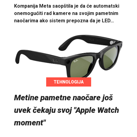
Kompanija Meta saopštila je da će automatski
onemogućiti rad kamere na svojim pametnim
naočarima ako sistem prepozna da je LED…
TEHNOLOGIJA
Metine pametne naočare još
uvek čekaju svoj "Apple Watch
moment"