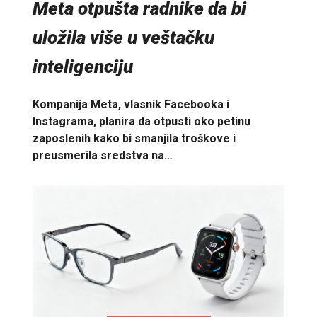
Meta otpušta radnike da bi
uložila više u veštačku
inteligenciju
Kompanija Meta, vlasnik Facebooka i
Instagrama, planira da otpusti oko petinu
zaposlenih kako bi smanjila troškove i
preusmerila sredstva na…