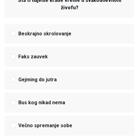
Šta ti najviše krade vreme u svakodnevnom
živofu?
Beskrajno skrolovanje
Faks zauvek
Gejming do jutra
Bus kog nikad nema
Večno spremanje sobe