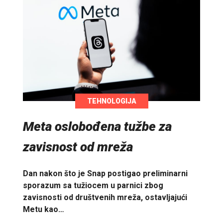
TEHNOLOGIJA
Meta oslobođena tužbe za
zavisnost od mreža
Dan nakon što je Snap postigao preliminarni
sporazum sa tužiocem u parnici zbog
zavisnosti od društvenih mreža, ostavljajući
Metu kao…