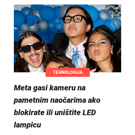
TEHNOLOGIJA
Meta gasi kameru na
pametnim naočarima ako
blokirate ili uništite LED
lampicu