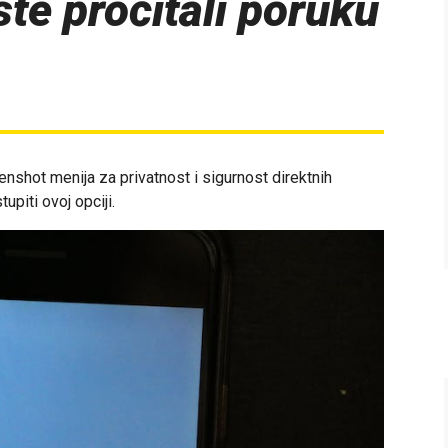
ste pročitali poruku
nshot menija za privatnost i sigurnost direktnih
upiti ovoj opciji.