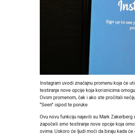
Instagram uvodi značajnu promenu koja će utic
testiranje nove opcije koja korisnicima omog
Ovom promenom, čak i ako ste pročitali nečij
"Seen" ispod te poruke.
Ovu novu funkciju najavili su Mark Zakerberg 
započeli smo testiranje nove opcije koja omo
ovima. Uskoro će ljudi moći da biraju kada će d