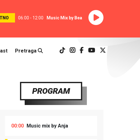
TNO
06:00 - 12:00
Music Mix by Bea
ast
Pretraga
PROGRAM
00:00
Music mix by Anja