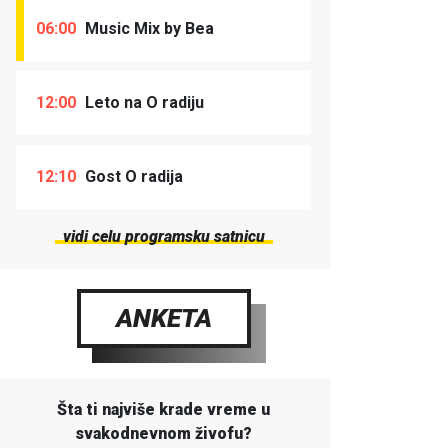
06:00
Music Mix by Bea
12:00
Leto na O radiju
12:10
Gost O radija
vidi celu programsku satnicu
ANKETA
Šta ti najviše krade vreme u
svakodnevnom živofu?