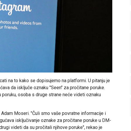
ati na to kako se dopisujemo na platformi. U pitanju je
ućava da isključe oznaku "Seen" za pročitane poruke.
u poruku, osoba s druge strane neće videti oznaku
i Adam Moseri. "Čuli smo vaše povratne informacije i
gućava isključivanje oznake za pročitane poruke u DM-
rugi videti da su pročitali njihove poruke", rekao je