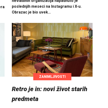
nevladinih organizacija napadnuto je
poslednjih meseci na Instagramu i X-u.
era
Obrazac je bio uvek…
ZANIMLJIVOSTI
Retro je in: novi život starih
predmeta