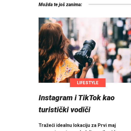
Možda te još zanima:
LIFESTYLE
Instagram i TikTok kao
turistički vodiči
Tražeći idealnu lokaciju za Prvi maj