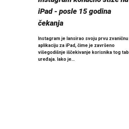
iPad - posle 15 godina
čekanja
Instagram je lansirao svoju prvu zvaničnu
aplikaciju za iPad, čime je završeno
višegodišnje iščekivanje korisnika tog tab
uređaja. Iako je…