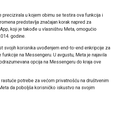
e precizirala u kojem obimu se testira ova funkcija i
promena predstavlja značajan korak napred za
tsApp, koji je takođe u vlasništvu Meta, omogućio
2014. godine.
st svojih korisnika uvođenjem end-to-end enkripcije za
funkcije na Messengeru. U avgustu, Meta je najavila
 podrazumevana opcija na Messengeru do kraja ove
rastuće potrebe za većom privatnošću na društvenim
Meta da poboljša korisničko iskustvo na svojim