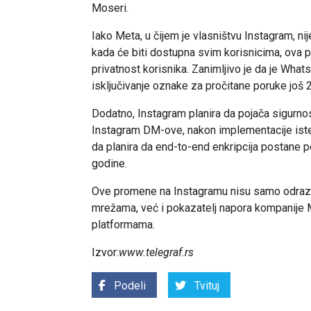
Moseri.
Iako Meta, u čijem je vlasništvu Instagram, nij
kada će biti dostupna svim korisnicima, ova 
privatnost korisnika. Zanimljivo je da je Wha
isključivanje oznake za pročitane poruke još 
Dodatno, Instagram planira da pojača sigurno
Instagram DM-ove, nakon implementacije iste 
da planira da end-to-end enkripcija postane
godine.
Ove promene na Instagramu nisu samo odraz 
mrežama, već i pokazatelj napora kompanije 
platformama.
Izvor:
www.telegraf.rs
Podeli
Tvituj