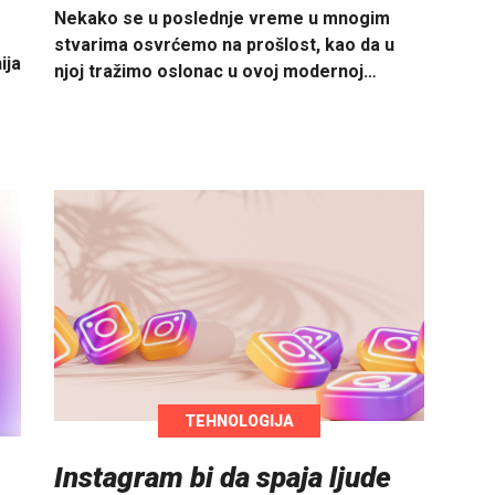
Nekako se u poslednje vreme u mnogim
stvarima osvrćemo na prošlost, kao da u
ija
njoj tražimo oslonac u ovoj modernoj…
TEHNOLOGIJA
Instagram bi da spaja ljude