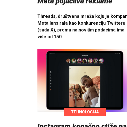
Meta pojačava reklame
Threads, društvena mreža koju je kompan
Meta lansirala kao konkurenciju Twitteru
(sada X), prema najnovijim podacima ima
više od 150…
TEHNOLOGIJA
Instagram konačno stiže na