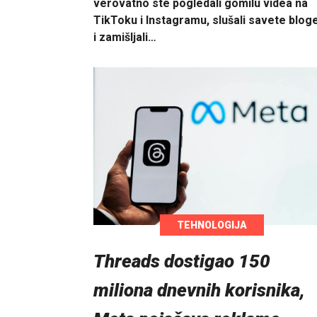
verovatno ste pogledali gomilu videa na
TikToku i Instagramu, slušali savete blog
i zamišljali…
TEHNOLOGIJA
Threads dostigao 150
miliona dnevnih korisnika,