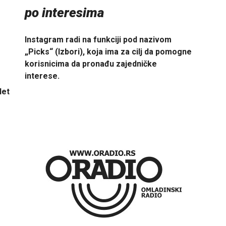
po interesima
Instagram radi na funkciji pod nazivom
„Picks“ (Izbori), koja ima za cilj da pomogne
korisnicima da pronađu zajedničke
interese.
let