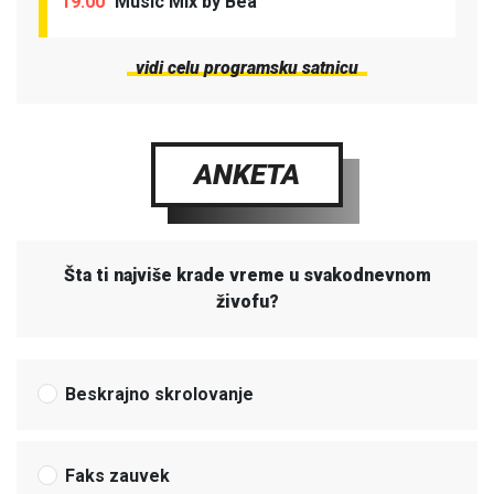
19:00
Music Mix by Bea
vidi celu programsku satnicu
ANKETA
Šta ti najviše krade vreme u svakodnevnom
živofu?
Beskrajno skrolovanje
Faks zauvek