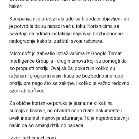
hakeri.
Kompanija nije precizirala gde su ti podaci objavljeni, ali
je potvrdila da su napadi već u toku. Korisnicima se
savetuje da odmah instaliraju najnovije bezbednosne
nadogradnje kako bi zaštitili svoje računare.
Microsoft je zahvalio istraživačima iz Google Threat
Intelligence Group-a i drugih timova koji su pomogli da
se propusti otkriju. Ovaj slučaj pokazuje koliko su
računari i programi ranjivi kada se bezbednosne rupe
otkriju pre nego što se zakrpe, i koliko je važno redovno
ažurirati softver.
Za obične korisnike poruka je jasna: ne klikati na
sumnjive linkove, ne otvarati nepoznate dokumente i
uvek instalirati najnovije ažuriranje. To je najjednostavniji
način da se smanji rizik od napada.
izvor: techcrunch.com