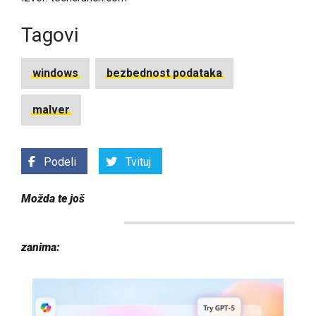
Tagovi
windows
bezbednost podataka
malver
Podeli
Tvituj
Možda te još
zanima: