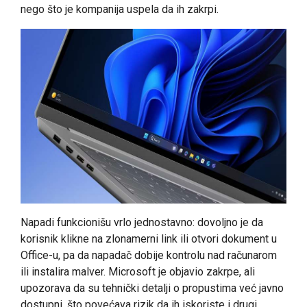
nego što je kompanija uspela da ih zakrpi.
Napadi funkcionišu vrlo jednostavno: dovoljno je da
korisnik klikne na zlonamerni link ili otvori dokument u
Office-u, pa da napadač dobije kontrolu nad računarom
ili instalira malver. Microsoft je objavio zakrpe, ali
upozorava da su tehnički detalji o propustima već javno
dostupni, što povećava rizik da ih iskoriste i drugi