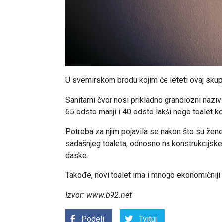
U svemirskom brodu kojim će leteti ovaj skupi
Sanitarni čvor nosi prikladno grandiozni na
65 odsto manji i 40 odsto lakši nego toalet ko
Potreba za njim pojavila se nakon što su žene
sadašnjeg toaleta, odnosno na konstrukcijske 
daske.
Takođe, novi toalet ima i mnogo ekonomičniji 
Izvor:
www.b92.net
Podeli
Tvituj