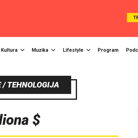
T
Kultura
Muzika
Lifestyle
Program
Podc
 / TEHNOLOGIJA
liona $