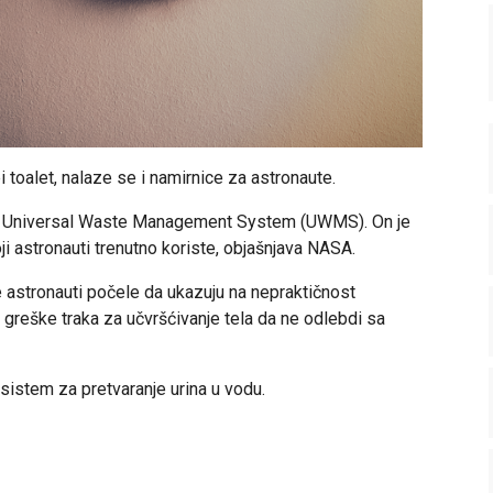
 toalet, nalaze se i namirnice za astronaute.
ziv Universal Waste Management System (UWMS). On je
ji astronauti trenutno koriste, objašnjava NASA.
 astronauti počele da ukazuju na nepraktičnost
greške traka za učvršćivanje tela da ne odlebdi sa
sistem za pretvaranje urina u vodu.