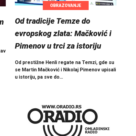
OBRAZOVANJE
Od tradicije Temze do
om
evropskog zlata: Mačković i
Pimenov u trci za istoriju
tav
Od prestižne Henli regate na Temzi, gde su
se Martin Mačković i Nikolaj Pimenov upisali
u istoriju, pa sve do…