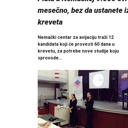
mesečno, bez da ustanete i
kreveta
Nemački centar za avijaciju traži 12
kandidata koji će provesti 60 dana u
krevetu, za potrebe nove studije koju
sprovode…