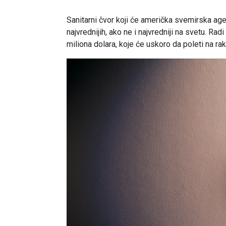
Sanitarni čvor koji će američka svemirska age
najvrednijih, ako ne i najvredniji na svetu. R
miliona dolara, koje će uskoro da poleti na 