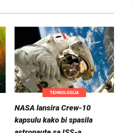
TEHNOLOGIJA
NASA lansira Crew-10
kapsulu kako bi spasila
astronaute sa ISS-a