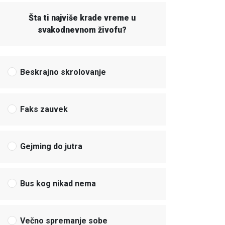
Šta ti najviše krade vreme u
svakodnevnom živofu?
Beskrajno skrolovanje
Faks zauvek
Gejming do jutra
Bus kog nikad nema
Večno spremanje sobe