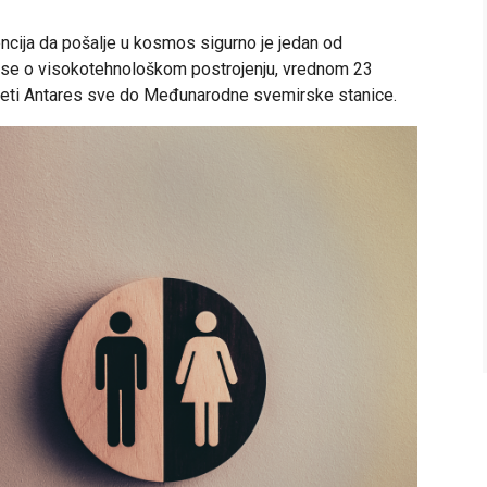
ncija da pošalje u kosmos sigurno je jedan od
adi se o visokotehnološkom postrojenju, vrednom 23
raketi Antares sve do Međunarodne svemirske stanice.