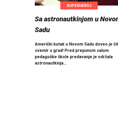
SUPERHEROJ
Sa astronautkinjom u Nov
Sadu
Američki kutak u Novom Sadu doveo je či
svemir u grad! Pred prepunom salom
pedagoške škole predavanje je održala
astronautkinja…