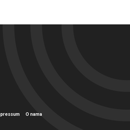
mpressum
O nama