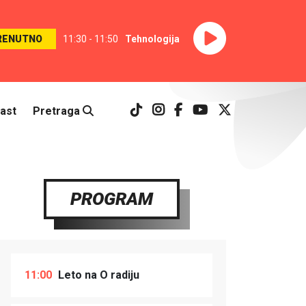
RENUTNO
11:30 - 11:50
Tehnologija
ast
Pretraga
PROGRAM
11:00
Leto na O radiju