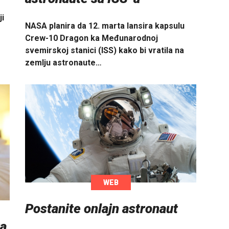
ji
NASA planira da 12. marta lansira kapsulu
Crew-10 Dragon ka Međunarodnoj
svemirskoj stanici (ISS) kako bi vratila na
zemlju astronaute…
WEB
Postanite onlajn astronaut
ra