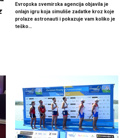
Evropska svemirska agencija objavila je
z
onlajn igru koja simuliše zadatke kroz koje
prolaze astronauti i pokazuje vam koliko je
teško…