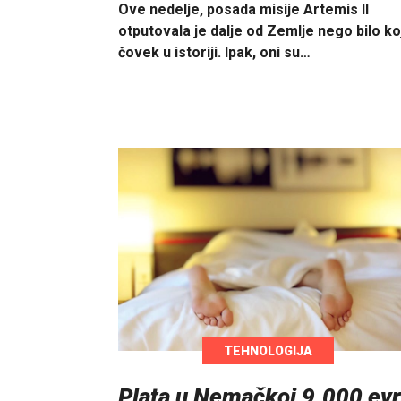
Ove nedelje, posada misije Artemis II
otputovala je dalje od Zemlje nego bilo ko
čovek u istoriji. Ipak, oni su…
TEHNOLOGIJA
Plata u Nemačkoj 9.000 ev