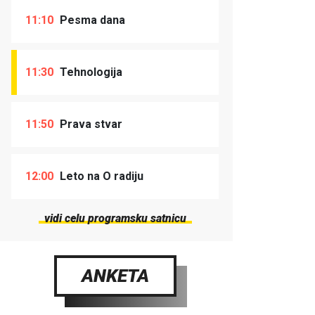
11:10
Pesma dana
11:30
Tehnologija
11:50
Prava stvar
12:00
Leto na O radiju
vidi celu programsku satnicu
ANKETA