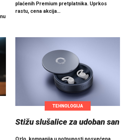
plaćenih Premium pretplatnika. Uprkos
rastu, cena akcija…
enu
TEHNOLOGIJA
Stižu slušalice za udoban san
Ozlo, kompanija u potpunosti posvećena