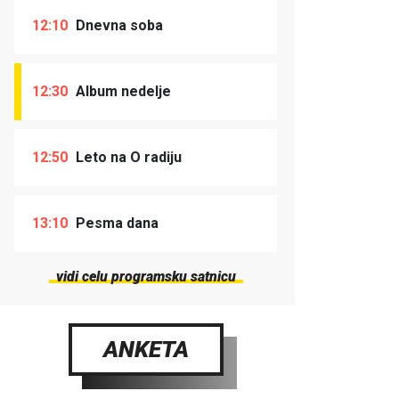
12:10
Dnevna soba
12:30
Album nedelje
12:50
Leto na O radiju
13:10
Pesma dana
vidi celu programsku satnicu
ANKETA