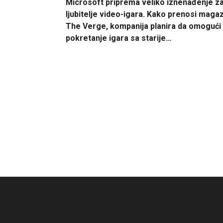
Microsoft priprema veliko iznenađenje z
ljubitelje video-igara. Kako prenosi magaz
The Verge, kompanija planira da omogući
pokretanje igara sa starije…