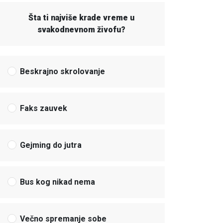
Šta ti najviše krade vreme u
svakodnevnom živofu?
Beskrajno skrolovanje
Faks zauvek
Gejming do jutra
Bus kog nikad nema
Večno spremanje sobe