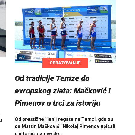
OBRAZOVANJE
Od tradicije Temze do
evropskog zlata: Mačković i
Pimenov u trci za istoriju
a
Od prestižne Henli regate na Temzi, gde su
u
se Martin Mačković i Nikolaj Pimenov upisali
u istoriju, pa sve do…