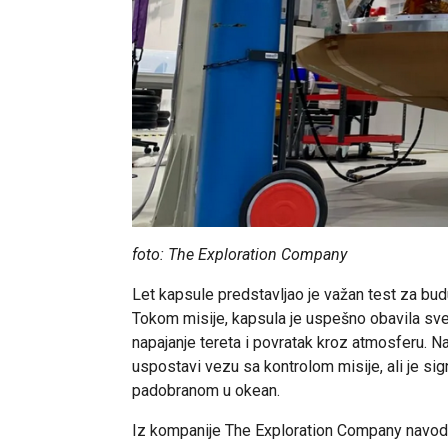
foto: The Exploration Company
Let kapsule predstavljao je važan test za b
Tokom misije, kapsula je uspešno obavila sve k
napajanje tereta i povratak kroz atmosferu. N
uspostavi vezu sa kontrolom misije, ali je si
padobranom u okean.
Iz kompanije The Exploration Company navode d