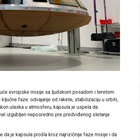
uduće evropske misije sa ljudskom posadom i teretom.
ljučne faze: odvajanje od rakete, stabilizaciju u orbiti,
akon ulaska u atmosferu, kapsula je uspela da
gnal izgubljen neposredno pre predviđenog sletanja
a je kapsula prošla kroz najrizičnije faze misije i da