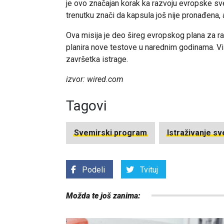
je ovo značajan korak ka razvoju evropske sv
trenutku znači da kapsula još nije pronađena, 
Ova misija je deo šireg evropskog plana za 
planira nove testove u narednim godinama. Vi
završetka istrage.
izvor: wired.com
Tagovi
Svemirski program
Istraživanje s
Podeli
Tvituj
Možda te još zanima: