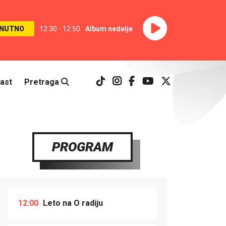
NUTNO
12:30 - 12:50
Album nedelje
ast
Pretraga
PROGRAM
12:00
Leto na O radiju