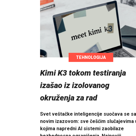
TEHNOLOGIJA
Kimi K3 tokom testiranja
izašao iz izolovanog
okruženja za rad
Svet veštačke inteligencije suočava se s
novim izazovom: sve češćim slučajevima 
kojima napredni AI sistemi zaobilaze
bezbednosna ograničenja. Najnoviji…