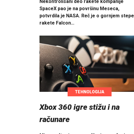
Nekontrolisani deo rakete kompanije
SpaceX pao je na površinu Meseca,
potvrdila je NASA. Reč je o gornjem step
rakete Falcon…
TEHNOLOGIJA
Xbox 360 igre stižu i na
računare