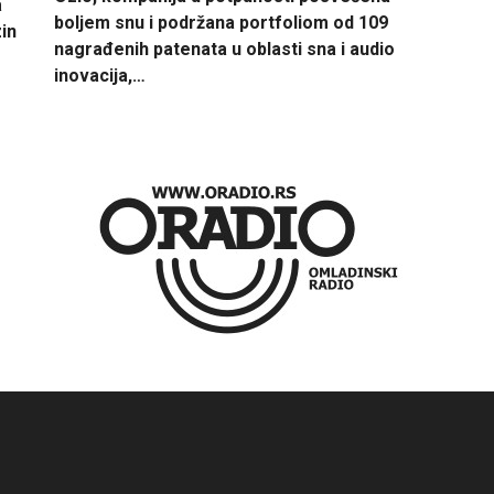
a
boljem snu i podržana portfoliom od 109
in
nagrađenih patenata u oblasti sna i audio
inovacija,…