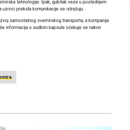
emirske tehnologije. Ipak, gubitak veze u poslednjem
a uzroci prekida komunikacije se istražuju.
razvoj samostalnog svemirskog transporta, a kompanija
še informacija o sudbini kapsule očekuje se nakon
vemira