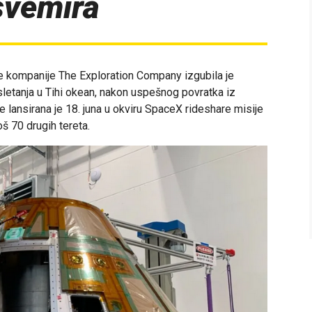
 svemira
 kompanije The Exploration Company izgubila je
letanja u Tihi okean, nakon uspešnog povratka iz
lansirana je 18. juna u okviru SpaceX rideshare misije
oš 70 drugih tereta.