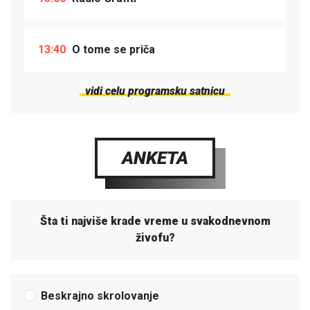
13:40
O tome se priča
vidi celu programsku satnicu
ANKETA
Šta ti najviše krade vreme u svakodnevnom
živofu?
Beskrajno skrolovanje