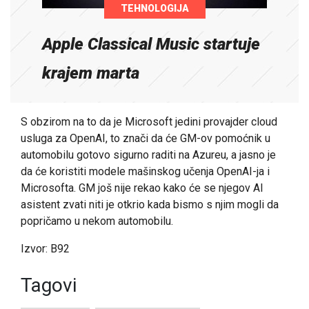
TEHNOLOGIJA
Apple Classical Music startuje
krajem marta
S obzirom na to da je Microsoft jedini provajder cloud
usluga za OpenAI, to znači da će GM-ov pomoćnik u
automobilu gotovo sigurno raditi na Azureu, a jasno je
da će koristiti modele mašinskog učenja OpenAI-ja i
Microsofta. GM još nije rekao kako će se njegov AI
asistent zvati niti je otkrio kada bismo s njim mogli da
popričamo u nekom automobilu.
Izvor: B92
Tagovi