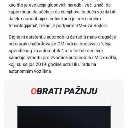
kao što je evolucija glasovnih naredbi, već znači da
kupci mogu da očekuju da će njihova buduća vozila biti
daleko sposobnija u celini kada je rieč o novim
tehnologijama", rekao je portparol GM-a za Rojters.
Digitalni asistent u automobilu će raditi malo drugačije
od drugih chatbotova jer GM radi na dodavanju "sloja
specifičnog za automobile", a to će biti deo šire
saradnje između proizvođača automobila i Microsofta,
koji su se još 2019. godine udružili u radu na
autonomnim vozilima.
OBRATI PAŽNJU