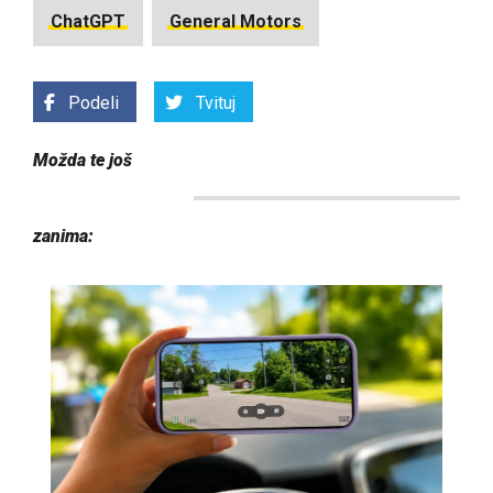
ChatGPT
General Motors
Podeli
Tvituj
Možda te još
zanima: