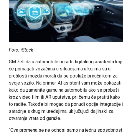
Foto: iStock
GM želi da u automobile ugradi digitalnog asistenta koji
će pomagati vozačima u situacijama u kojima su u
prošlosti možda morali da se posluže priručnikom za
svoje vozilo. Na primer, AI asistent vam može pokazati
kako da zamenite gumu na automobilu ako se probuši,
kroz video film ili AR uputstva, pri čemu će pratiti kako
to radite. Takođe bi mogao da ponudi opcije integracije i
saradnje s drugim uređajima, uključujući daljinski za
otvaranje vrata od garaže.
"Ova promena se ne odnosi samo na jednu sposobnost