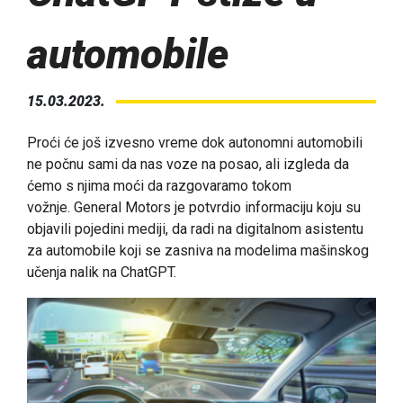
automobile
15.03.2023.
Proći će još izvesno vreme dok autonomni automobili
ne počnu sami da nas voze na posao, ali izgleda da
ćemo s njima moći da razgovaramo tokom
vožnje. General Motors je potvrdio informaciju koju su
objavili pojedini mediji, da radi na digitalnom asistentu
za automobile koji se zasniva na modelima mašinskog
učenja nalik na ChatGPT.