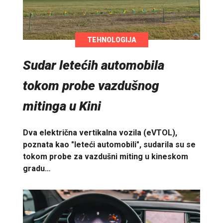
TEHNOLOGIJA
Sudar letećih automobila
tokom probe vazdušnog
mitinga u Kini
Dva električna vertikalna vozila (eVTOL),
poznata kao "leteći automobili", sudarila su se
tokom probe za vazdušni miting u kineskom
gradu…