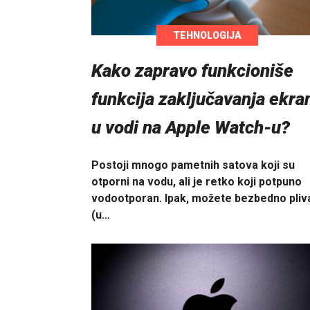
TEHNOLOGIJA
Kako zapravo funkcioniše
funkcija zaključavanja ekra
u vodi na Apple Watch-u?
Postoji mnogo pametnih satova koji su
otporni na vodu, ali je retko koji potpuno
vodootporan. Ipak, možete bezbedno pliva
(u…