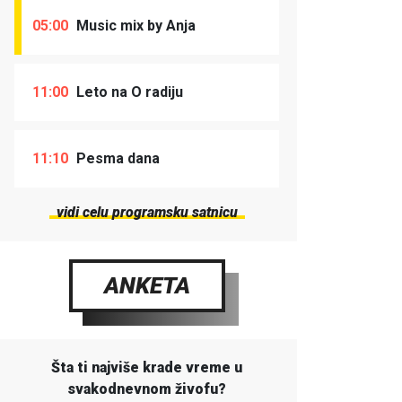
05:00
Music mix by Anja
11:00
Leto na O radiju
11:10
Pesma dana
vidi celu programsku satnicu
ANKETA
Šta ti najviše krade vreme u
svakodnevnom živofu?