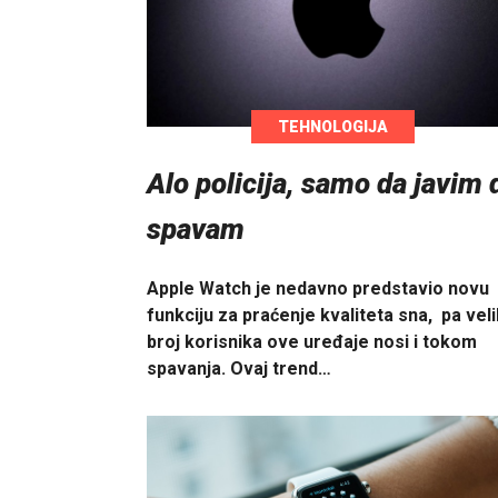
TEHNOLOGIJA
Alo policija, samo da javim 
spavam
Apple Watch je nedavno predstavio novu
funkciju za praćenje kvaliteta sna, pa veli
broj korisnika ove uređaje nosi i tokom
spavanja. Ovaj trend…