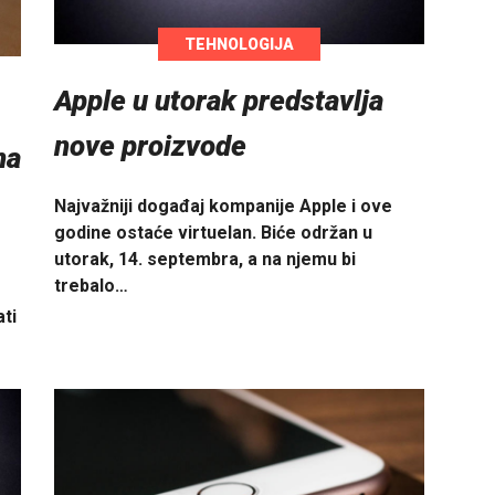
TEHNOLOGIJA
Apple u utorak predstavlja
nove proizvode
na
Najvažniji događaj kompanije Apple i ove
godine ostaće virtuelan. Biće održan u
utorak, 14. septembra, a na njemu bi
trebalo…
ti