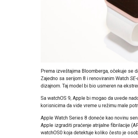
Prema izveštajima Bloomberga, očekuje se da 
Zajedno sa serijom 8 i renoviranim Watch
SE
dizajnom. Taj model bi bio usmeren na ekstre
Sa watchOS 9, Apple bi mogao da uvede nado
korisnicima da vide vreme u režimu male potro
Apple Watch Series 8 doneće kao novinu senz
Apple izgraditi praćenje atrijalne fibrilacije 
watchOS0 koja detektuje koliko često je osob