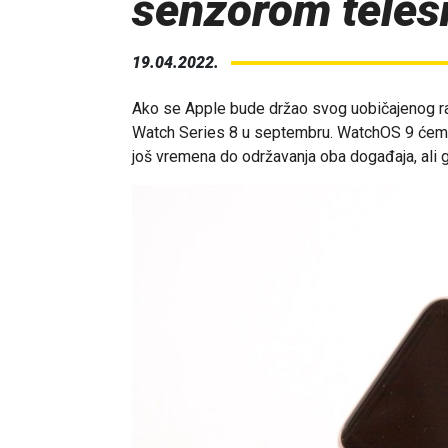
senzorom teles
19.04.2022.
Ako se
Apple
bude držao svog uobičajenog ra
Watch
Series 8 u septembru. WatchOS 9 ćemo 
još vremena do održavanja oba događaja, ali g