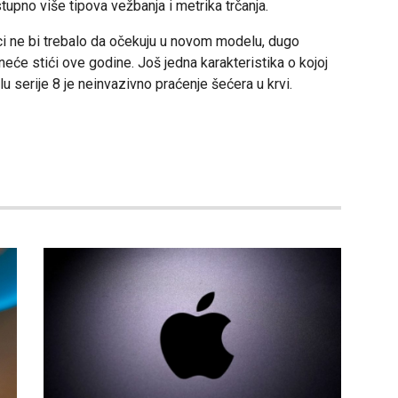
tupno više tipova vežbanja i metrika trčanja.
ici ne bi trebalo da očekuju u novom modelu, dugo
će stići ove godine. Još jedna karakteristika o kojoj
 serije 8 je neinvazivno praćenje šećera u krvi.