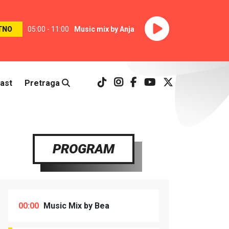
TNO
05:00 - 11:00
Music mix by Anja
ast
Pretraga
PROGRAM
00:00
Music Mix by Bea