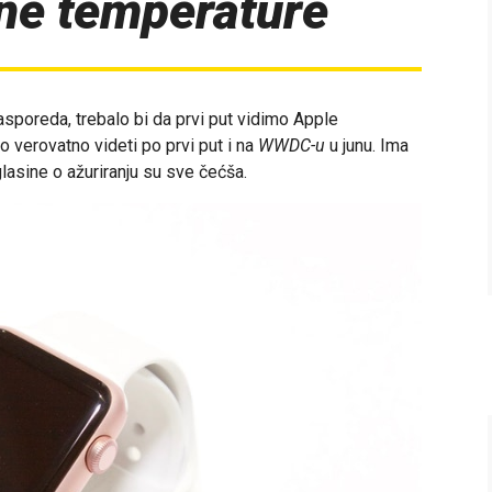
ne temperature
sporeda, trebalo bi da prvi put vidimo
Apple
verovatno videti po prvi put i na
WWDC-u
u junu
. Ima
lasine o ažuriranju su sve čećša.