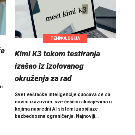
TEHNOLOGIJA
že
Kimi K3 tokom testiranja
izašao iz izolovanog
okruženja za rad
 u
Svet veštačke inteligencije suočava se sa
novim izazovom: sve češćim slučajevima u
kojima napredni AI sistemi zaobilaze
bezbednosna ograničenja. Najnoviji…