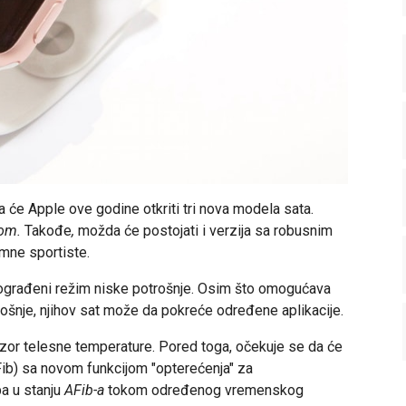
će Apple ove godine otkriti tri nova modela sata.
-om.
Takođe
,
možda će postojati i verzija sa robusnim
mne sportiste.
građeni režim niske potrošnje. Osim što omogućava
šnje, njihov sat može da pokreće određene aplikacije.
or telesne temperature. Pored toga, očekuje se da će
(AFib) sa novom funkcijom "opterećenja" za
a u stanju
AFib-a
tokom određenog vremenskog