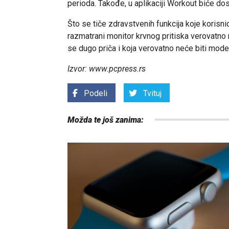
perioda. Takođe, u aplikaciji Workout biće dos
Što se tiče zdravstvenih funkcija koje korisn
razmatrani monitor krvnog pritiska verovatno ne
se dugo priča i koja verovatno neće biti modelu
Izvor: www.pcpress.rs
Podeli
Tvituj
Možda te još zanima: