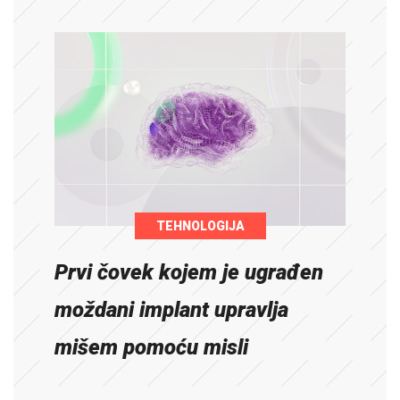
TEHNOLOGIJA
Prvi čovek kojem je ugrađen
moždani implant upravlja
mišem pomoću misli