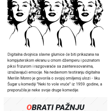
Digitalna dvojnica slavne glumice će biti prikazana na
kompjuterskom ekranu u crnom džemperu i poznatom
piksi frizurom i razgovaraće sa zainteresovanima,
izražavajući emocije. Na nedavnom testiranju digitalna
Merilin Monro je govorila o svojoj omiljenoj ulozi - liku
Šugar u komediji "Neki to vole vruće" iz 1959. godine, a
preporučila je neke svoje druge komedije.
OBRATI PAŽNJU