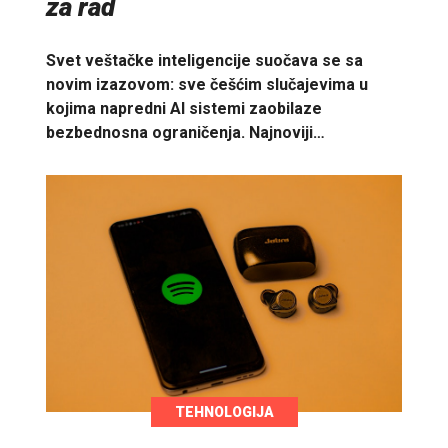
za rad
Svet veštačke inteligencije suočava se sa
novim izazovom: sve češćim slučajevima u
kojima napredni AI sistemi zaobilaze
bezbednosna ograničenja. Najnoviji…
TEHNOLOGIJA