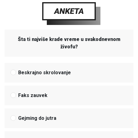
ANKETA
Šta ti najviše krade vreme u svakodnevnom
živofu?
Beskrajno skrolovanje
Faks zauvek
Gejming do jutra