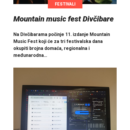
FESTIVALI
Mountain music fest Divčibare
Na Divčibarama počinje 11. izdanje Mountain
Music Fest koji će za tri festivalska dana
okupiti brojna domaća, regionalna i
međunarodna…