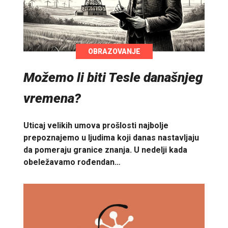
OBRAZOVANJE
Možemo li biti Tesle današnjeg
vremena?
Uticaj velikih umova prošlosti najbolje
prepoznajemo u ljudima koji danas nastavljaju
da pomeraju granice znanja. U nedelji kada
obeležavamo rođendan…