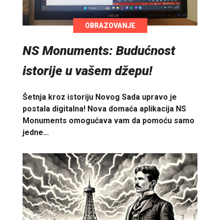
OBRAZOVANJE
NS Monuments: Budućnost
istorije u vašem džepu!
Šetnja kroz istoriju Novog Sada upravo je
postala digitalna! Nova domaća aplikacija NS
Monuments omogućava vam da pomoću samo
jedne…