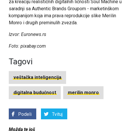
za kreaciju realističnih digitalnih ličnosti Soul Machine u
saradnji sa Authentic Brands Groupom - marketinškom
kompanijom koja ima prava reprodukcije slike Merilin
Monro i drugih preminulih zvezda.
Izvor: Euronews.rs
Foto: pixabay.com
Tagovi
veštačka inteligencija
digitalna budućnost
merilin monro
Podeli
Tvituj
Možda te još