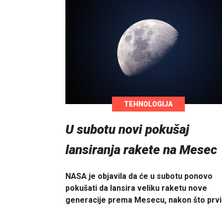
TEHNOLOGIJA
U subotu novi pokušaj
lansiranja rakete na Mesec
NASA je objavila da će u subotu ponovo
pokušati da lansira veliku raketu nove
generacije prema Mesecu, nakon što prv