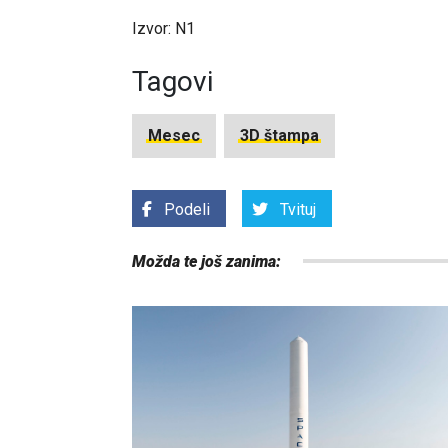
Izvor: N1
Tagovi
Mesec
3D štampa
Podeli
Tvituj
Možda te još zanima: