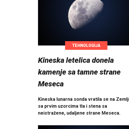
TEHNOLOGIJA
Kineska letelica donela
kamenje sa tamne strane
Meseca
Kineska lunarna sonda vratila se na Zemlj
sa prvim uzorcima tla i stena sa
neistražene, udaljene strane Meseca.