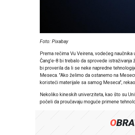
Foto: Pixabay
Prema rečima Vu Veirena, vodećeg naučnika u
Čang’e-8 bi trebalo da sprovede istraživanja
bi proverila da li se neke napredne tehnologij
Meseca. "Ako želimo da ostanemo na Mesec
koristeći materijale sa samog Meseca", rekao
Nekoliko kineskih univerziteta, kao što su Uni
počeli da proučavaju moguće primene tehnolo
OBR