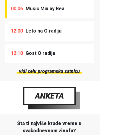
00:06
Music Mix by Bea
12:00
Leto na O radiju
12:10
Gost O radija
vidi celu programsku satnicu
ANKETA
Šta ti najviše krade vreme u
svakodnevnom živofu?