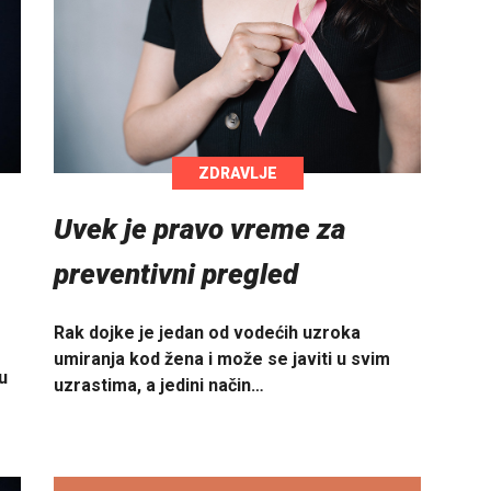
ZDRAVLJE
Uvek je pravo vreme za
preventivni pregled
Rak dojke je jedan od vodećih uzroka
umiranja kod žena i može se javiti u svim
u
uzrastima, a jedini način…