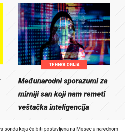
TEHNOLOGIJA
k
Međunarodni sporazumi za
mirniji san koji nam remeti
veštačka inteligencija
eća sonda koja će biti postavljena na Mesec u narednom