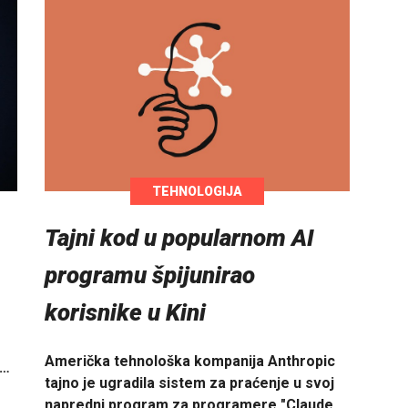
TEHNOLOGIJA
Tajni kod u popularnom AI
programu špijunirao
korisnike u Kini
Američka tehnološka kompanija Anthropic
i…
tajno je ugradila sistem za praćenje u svoj
napredni program za programere "Claude