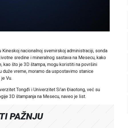
 Kineskoj nacionalnoj svemirskoj administraciji, sonda
 životne sredine i mineralnog sastava na Mesecu, kako
e, kao što je 3D štampa, mogu koristiti na površini
u duže vreme, moramo da uspostavimo stanice
 je Vu.
verzitet Tongđi i Univerzitet Si’an Điaotong, već su
gije 3D štampanja na Mesecu, naveo je list.
ATI PAŽNJU