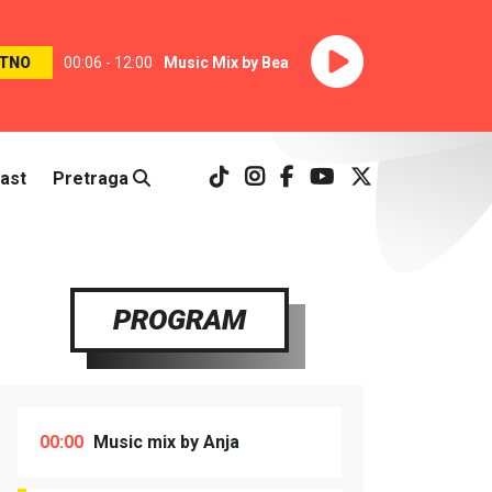
TNO
00:06 - 12:00
Music Mix by Bea
ast
Pretraga
PROGRAM
00:00
Music mix by Anja