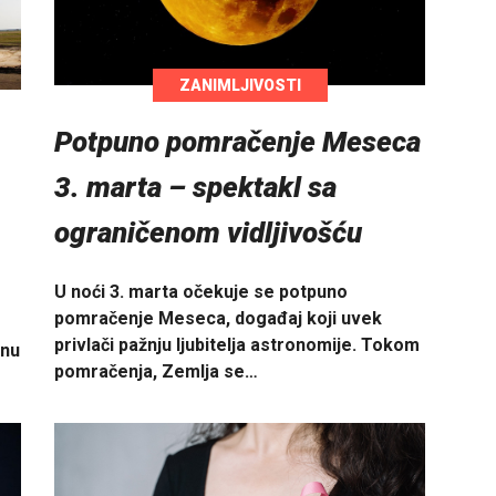
ZANIMLJIVOSTI
Potpuno pomračenje Meseca
3. marta – spektakl sa
ograničenom vidljivošću
U noći 3. marta očekuje se potpuno
pomračenje Meseca, događaj koji uvek
privlači pažnju ljubitelja astronomije. Tokom
enu
pomračenja, Zemlja se…