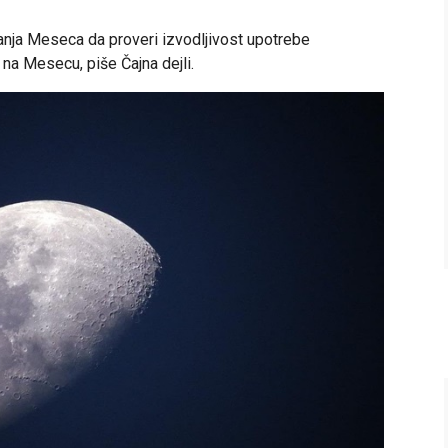
ivanja Meseca da proveri izvodljivost upotrebe
na Mesecu, piše Čajna dejli.