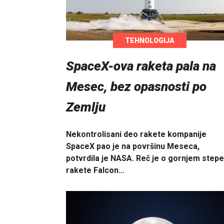
TEHNOLOGIJA
SpaceX-ova raketa pala na
Mesec, bez opasnosti po
Zemlju
Nekontrolisani deo rakete kompanije
SpaceX pao je na površinu Meseca,
potvrdila je NASA. Reč je o gornjem step
rakete Falcon…