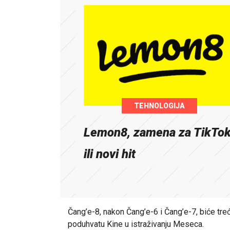
TEHNOLOGIJA
Lemon8, zamena za TikTo
ili novi hit
Čang’e-8, nakon Čang’e-6 i Čang’e-7, biće tr
poduhvatu Kine u istraživanju Meseca.