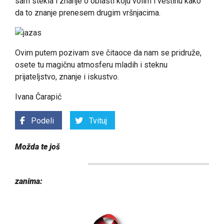
sam stekla i znanje o oblasti koju volim i veštinu kako
da to znanje prenesem drugim vršnjacima.
Ovim putem pozivam sve čitaoce da nam se pridruže,
osete tu magičnu atmosferu mladih i steknu
prijateljstvo, znanje i iskustvo.
Ivana Čarapić
Podeli
Tvituj
Možda te još
zanima: