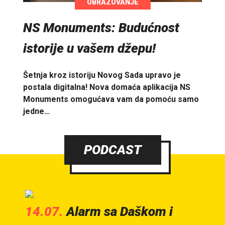
OBRAZOVANJE
NS Monuments: Budućnost
istorije u vašem džepu!
Šetnja kroz istoriju Novog Sada upravo je
postala digitalna! Nova domaća aplikacija NS
Monuments omogućava vam da pomoću samo
jedne…
PODCAST
14.07.
Alarm sa Daškom i