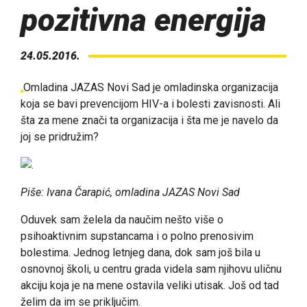
pozitivna energija
24.05.2016.
Omladina JAZAS Novi Sad je omladinska organizacija
koja se bavi prevencijom HIV-a i bolesti zavisnosti. Ali
šta za mene znači ta organizacija i šta me je navelo da
joj se pridružim?
Piše: Ivana Čarapić, omladina JAZAS Novi Sad
Oduvek sam želela da naučim nešto više o
psihoaktivnim supstancama i o polno prenosivim
bolestima. Jednog letnjeg dana, dok sam još bila u
osnovnoj školi, u centru grada videla sam njihovu uličnu
akciju koja je na mene ostavila veliki utisak. Još od tad
želim da im se priključim.