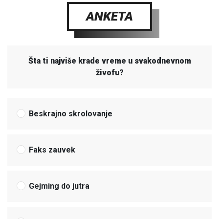
ANKETA
Šta ti najviše krade vreme u svakodnevnom
živofu?
Beskrajno skrolovanje
Faks zauvek
Gejming do jutra