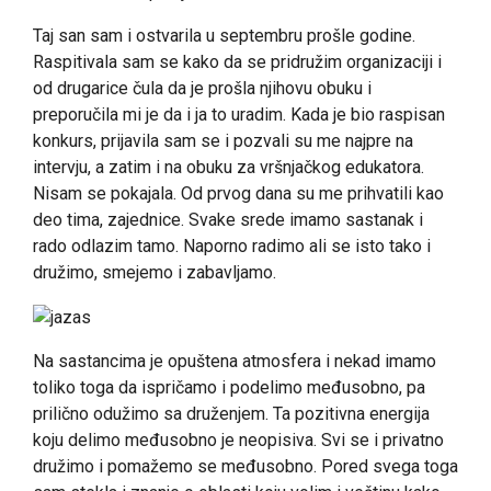
Taj san sam i ostvarila u septembru prošle godine.
Raspitivala sam se kako da se pridružim organizaciji i
od drugarice čula da je prošla njihovu obuku i
preporučila mi je da i ja to uradim. Kada je bio raspisan
konkurs, prijavila sam se i pozvali su me najpre na
intervju, a zatim i na obuku za vršnjačkog edukatora.
Nisam se pokajala. Od prvog dana su me prihvatili kao
deo tima, zajednice. Svake srede imamo sastanak i
rado odlazim tamo. Naporno radimo ali se isto tako i
družimo, smejemo i zabavljamo.
Na sastancima je opuštena atmosfera i nekad imamo
toliko toga da ispričamo i podelimo međusobno, pa
prilično odužimo sa druženjem. Ta pozitivna energija
koju delimo međusobno je neopisiva. Svi se i privatno
družimo i pomažemo se međusobno. Pored svega toga