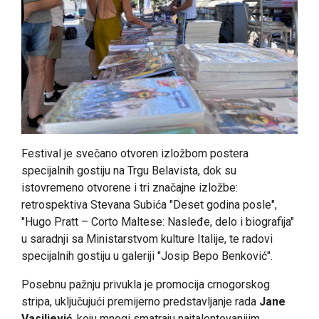
Festival je svečano otvoren izložbom postera
specijalnih gostiju na Trgu Belavista, dok su
istovremeno otvorene i tri značajne izložbe:
retrospektiva Stevana Subića "Deset godina posle",
"Hugo Pratt – Corto Maltese: Nasleđe, delo i biografija"
u saradnji sa Ministarstvom kulture Italije, te radovi
specijalnih gostiju u galeriji "Josip Bepo Benković".
Posebnu pažnju privukla je promocija crnogorskog
stripa, uključujući premijerno predstavljanje rada
Jane
Vasiljević
, koju mnogi smatraju najtalentovanijim