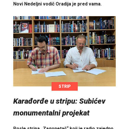
Novi Nedeljni vodič Oradija je pred vama.
STRIP
Karađorđe u stripu: Subićev
monumentalni projekat
Posle stripa „Zagonetač“ koji je radio zajedno