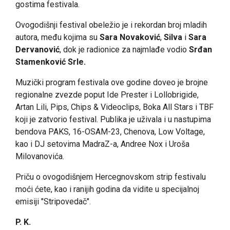
gostima festivala.
Ovogodišnji festival obeležio je i rekordan broj mladih
autora, među kojima su
Sara Novaković
,
Silva
i
Sara
Dervanović
, dok je radionice za najmlađe vodio
Srđan
Stamenković Srle.
Muzički program festivala ove godine doveo je brojne
regionalne zvezde poput Ide Prester i Lollobrigide,
Artan Lili, Pips, Chips & Videoclips, Boka All Stars i TBF
koji je zatvorio festival. Publika je uživala i u nastupima
bendova PAKS, 16-OSAM-23, Chenova, Low Voltage,
kao i DJ setovima MadraZ-a, Andree Nox i Uroša
Milovanovića.
Priču o ovogodišnjem Hercegnovskom strip festivalu
moći ćete, kao i ranijih godina da vidite u specijalnoj
emisiji "Stripovedač".
P. K.