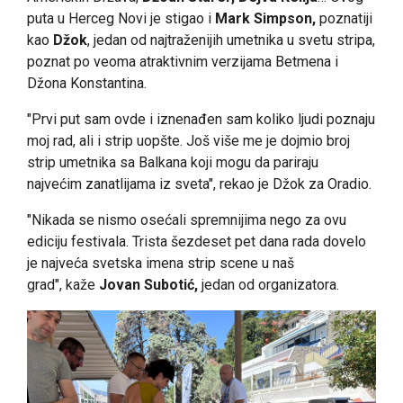
puta u Herceg Novi je stigao i
Mark Simpson,
poznatiji
kao
Džok
, jedan od najtraženijih umetnika u svetu stripa,
poznat po veoma atraktivnim verzijama Betmena i
Džona Konstantina.
"Prvi put sam ovde i iznenađen sam koliko ljudi poznaju
moj rad, ali i strip uopšte. Još više me je dojmio broj
strip umetnika sa Balkana koji mogu da pariraju
najvećim zanatlijama iz sveta", rekao je Džok za Oradio.
"Nikada se nismo osećali spremnijima nego za ovu
ediciju festivala. Trista šezdeset pet dana rada dovelo
je najveća svetska imena strip scene u naš
grad", kaže
Jovan Subotić,
jedan od organizatora.