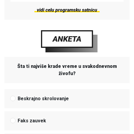
vidi celu programsku satnicu
ANKETA
Šta ti najviše krade vreme u svakodnevnom
živofu?
Beskrajno skrolovanje
Faks zauvek