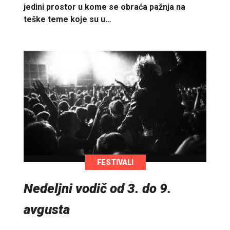
jedini prostor u kome se obraća pažnja na
teške teme koje su u…
FESTIVALI
Nedeljni vodič od 3. do 9.
avgusta