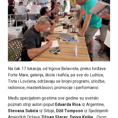
Na čak 17 lokacija, od trgova Belaviste, preko tvrđave
Forte Mare, galerija, škola i kafića, pa sve do Luštice,
Tivta i Lovćena, održavaju se brojni programi, izložbe,
radionice, masterklasovi, promocije i performansi.
Među specijalnim gostima ove godine su svetski
poznati strip autori poput
Eduarda Risa
iz Argentine,
Stevana Subića
iz Srbije,
Džil Tompson
iz Sjedinjenih
Američkih Država,
Džoan Starer,
Dejva Kelija
… Ovog