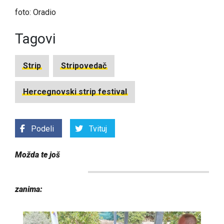
foto: Oradio
Tagovi
Strip
Stripovedač
Hercegnovski strip festival
Podeli
Tvituj
Možda te još
zanima: