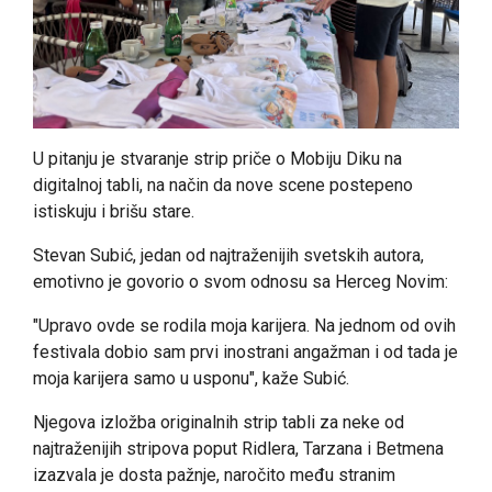
U pitanju je stvaranje strip priče o Mobiju Diku na
digitalnoj tabli, na način da nove scene postepeno
istiskuju i brišu stare.
Stevan Subić, jedan od najtraženijih svetskih autora,
emotivno je govorio o svom odnosu sa Herceg Novim:
"Upravo ovde se rodila moja karijera. Na jednom od ovih
festivala dobio sam prvi inostrani angažman i od tada je
moja karijera samo u usponu", kaže Subić.
Njegova izložba originalnih strip tabli za neke od
najtraženijih stripova poput Ridlera, Tarzana i Betmena
izazvala je dosta pažnje, naročito među stranim