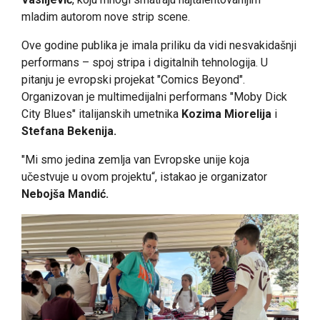
mladim autorom nove strip scene.
Ove godine publika je imala priliku da vidi nesvakidašnji
performans – spoj stripa i digitalnih tehnologija. U
pitanju je evropski projekat "Comics Beyond".
Organizovan je multimedijalni performans "Moby Dick
City Blues" italijanskih umetnika
Kozima Miorelija
i
Stefana Bekenija.
"Mi smo jedina zemlja van Evropske unije koja
učestvuje u ovom projektu“, istakao je organizator
Nebojša Mandić.