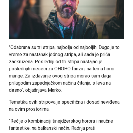
"Odabrana su tri stripa, najbolja od najboljih. Dugo je to
vreme za nastanak jednog stripa, ali sada je priča
zaokružena. Poslednji od tri stripa nastajao je
poslednjih meseci za OHOHO fanzin, na temu horor
mange. Za izdavanje ovog stripa morao sam daga
prilagodim zapadnjačkom načinu čitanja, s leva na
desno“, objašnjava Marko.
Tematika ovih stripova je specifična i dosad neviđena
na ovim prostorima.
"Reč je o kombinaciji tinejdžerskog horora i naučne
fantastike, na balkanski način. Radnja prati