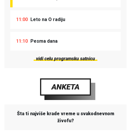
11:00
Leto na O radiju
11:10
Pesma dana
vidi celu programsku satnicu
ANKETA
Šta ti najviše krade vreme u svakodnevnom
živofu?