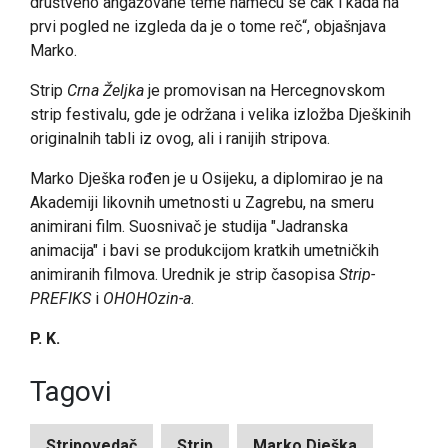
društveno angažovane teme nameću se čak i kada na
prvi pogled ne izgleda da je o tome reč“, objašnjava
Marko.
Strip
Crna Željka
je promovisan na Hercegnovskom
strip festivalu, gde je održana i velika izložba Dješkinih
originalnih tabli iz ovog, ali i ranijih stripova.
Marko Dješka rođen je u Osijeku, a diplomirao je na
Akademiji likovnih umetnosti u Zagrebu, na smeru
animirani film. Suosnivač je studija "Jadranska
animacija" i bavi se produkcijom kratkih umetničkih
animiranih filmova. Urednik je strip časopisa
Strip-
PREFIKS
i
OHOHOzin-a
.
P. K.
Tagovi
Stripovedač
Strip
Marko Dješka