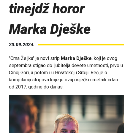
tinejdž horor
Marka Dješke
23.09.2024.
"Crna Željka" je novi strip
Marka Dješke
, koji je ovog
septembra stigao do ljubitelja devete umetnosti, prvo u
Crnoj Gori, a potom i u Hrvatskoj i Srbiji. Reč je o
kompilaciji stripova koje je ovaj osječki umetnik crtao
od 2017. godine do danas.