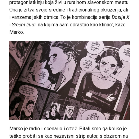
protagonistkinju koja živi u ruralnom slavonskom mestu.
Ona je žrtva svoje sredine i tradicionalnog okruženja, ali
i vanzemaljskih otmica. To je kombinacija serija
Dosije X
i
Srećni ljudi
, na kojima sam odrastao kao klinac", kaže
Marko.
Marko je radio i scenario i crtež. Pitali smo ga koliko je
teško probiti se kao nezavisni strip autor, s obzirom na