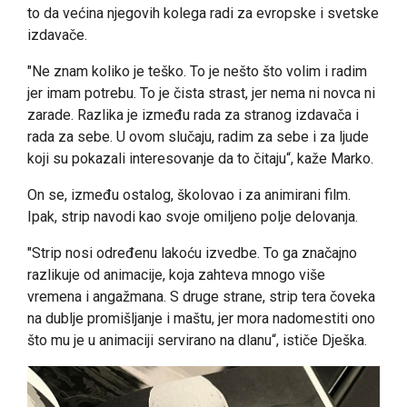
to da većina njegovih kolega radi za evropske i svetske
izdavače.
"Ne znam koliko je teško. To je nešto što volim i radim
jer imam potrebu. To je čista strast, jer nema ni novca ni
zarade. Razlika je između rada za stranog izdavača i
rada za sebe. U ovom slučaju, radim za sebe i za ljude
koji su pokazali interesovanje da to čitaju“, kaže Marko.
On se, između ostalog, školovao i za animirani film.
Ipak, strip navodi kao svoje omiljeno polje delovanja.
"Strip nosi određenu lakoću izvedbe. To ga značajno
razlikuje od animacije, koja zahteva mnogo više
vremena i angažmana. S druge strane, strip tera čoveka
na dublje promišljanje i maštu, jer mora nadomestiti ono
što mu je u animaciji servirano na dlanu“, ističe Dješka.