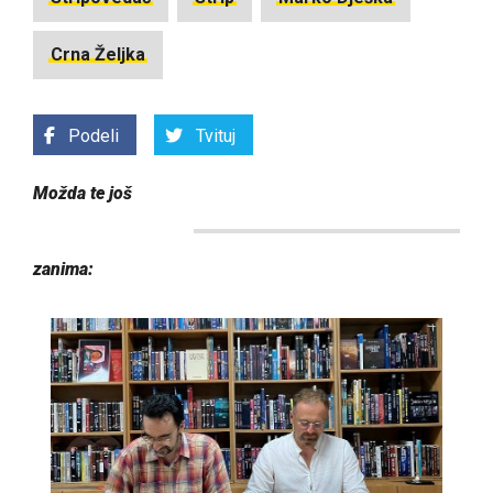
Crna Željka
Podeli
Tvituj
Možda te još
zanima: