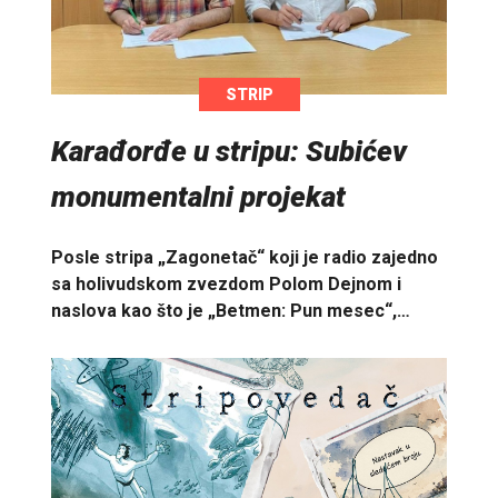
STRIP
Karađorđe u stripu: Subićev
monumentalni projekat
Posle stripa „Zagonetač“ koji je radio zajedno
sa holivudskom zvezdom Polom Dejnom i
naslova kao što je „Betmen: Pun mesec“,…