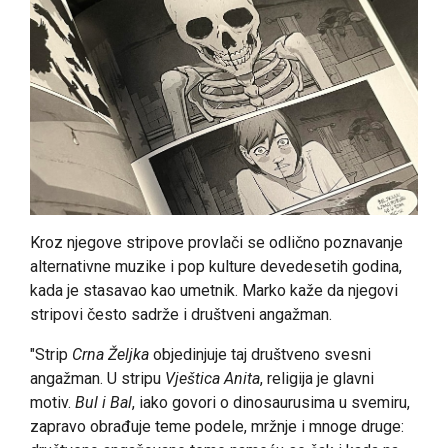
Kroz njegove stripove provlači se odlično poznavanje
alternativne muzike i pop kulture devedesetih godina,
kada je stasavao kao umetnik. Marko kaže da njegovi
stripovi često sadrže i društveni angažman.
"Strip
Crna Željka
objedinjuje taj društveno svesni
angažman. U stripu
Vještica Anita
, religija je glavni
motiv.
Bul i Bal
, iako govori o dinosaurusima u svemiru,
zapravo obrađuje teme podele, mržnje i mnoge druge: