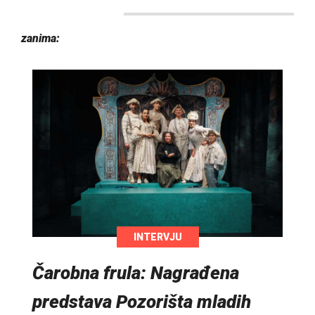
zanima:
INTERVJU
Čarobna frula: Nagrađena
predstava Pozorišta mladih