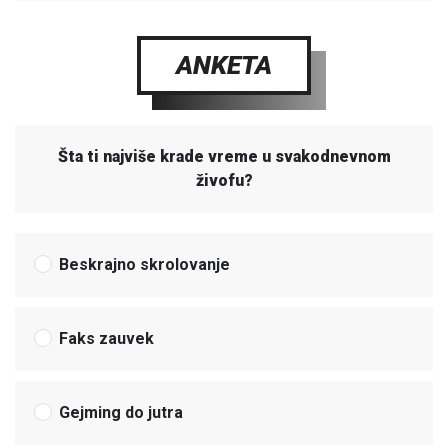
ANKETA
Šta ti najviše krade vreme u svakodnevnom
živofu?
Beskrajno skrolovanje
Faks zauvek
Gejming do jutra