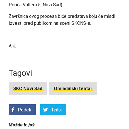
Perića Valtera 5, Novi Sad).
Završnica ovog procesa biće predstava koju će mladi
izvesti pred publikom na sceni SKCNS-a.
A.K.
Tagovi
SKC Novi Sad
Omladinski teatar
Podeli
Tvituj
Možda te još