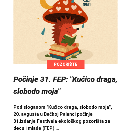
POZORIŠTE
Počinje 31. FEP: "Kućico draga,
slobodo moja"
Pod sloganom "Kućico draga, slobodo moja",
20. avgusta u Bačkoj Palanci počinje
31.izdanje Festivala ekološkog pozorišta za
decu i mlade (FEP).…