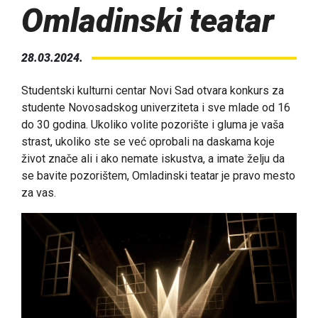
Omladinski teatar
28.03.2024.
Studentski kulturni centar Novi Sad otvara konkurs za
studente Novosadskog univerziteta i sve mlade od 16
do 30 godina. Ukoliko volite pozorište i gluma je vaša
strast, ukoliko ste se već oprobali na daskama koje
život znače ali i ako nemate iskustva, a imate želju da
se bavite pozorištem, Omladinski teatar je pravo mesto
za vas.