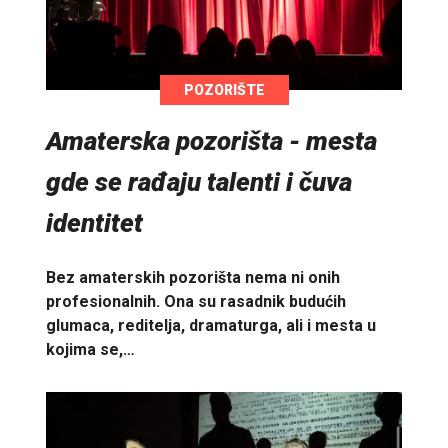
POZORIŠTE
Amaterska pozorišta - mesta
gde se rađaju talenti i čuva
identitet
Bez amaterskih pozorišta nema ni onih
profesionalnih. Ona su rasadnik budućih
glumaca, reditelja, dramaturga, ali i mesta u
kojima se,…