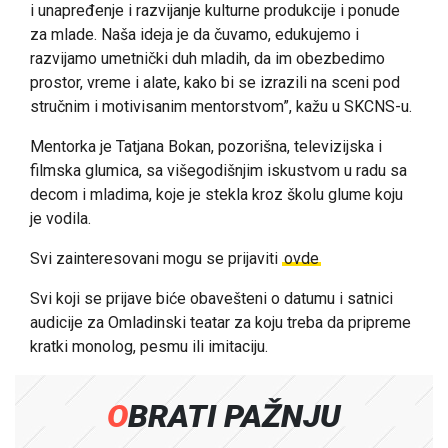
i unapređenje i razvijanje kulturne produkcije i ponude
za mlade. Naša ideja je da čuvamo, edukujemo i
razvijamo umetnički duh mladih, da im obezbedimo
prostor, vreme i alate, kako bi se izrazili na sceni pod
stručnim i motivisanim mentorstvom”, kažu u SKCNS-u.
Mentorka je Tatjana Bokan, pozorišna, televizijska i
filmska glumica, sa višegodišnjim iskustvom u radu sa
decom i mladima, koje je stekla kroz školu glume koju
je vodila.
Svi zainteresovani mogu se prijaviti
ovde
Svi koji se prijave biće obavešteni o datumu i satnici
audicije za Omladinski teatar za koju treba da pripreme
kratki monolog, pesmu ili imitaciju.
OBRATI PAŽNJU