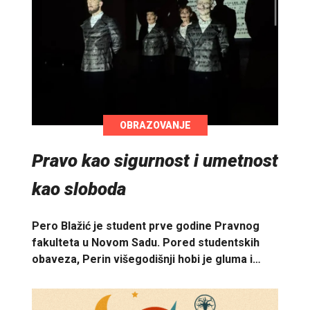
OBRAZOVANJE
Pravo kao sigurnost i umetnost
kao sloboda
Pero Blažić je student prve godine Pravnog
fakulteta u Novom Sadu. Pored studentskih
obaveza, Perin višegodišnji hobi je gluma i…