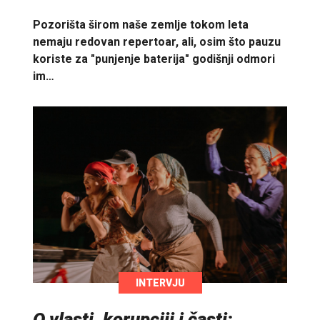
Pozorišta širom naše zemlje tokom leta
nemaju redovan repertoar, ali, osim što pauzu
koriste za "punjenje baterija" godišnji odmori
im…
INTERVJU
O vlasti, korupciji i časti: