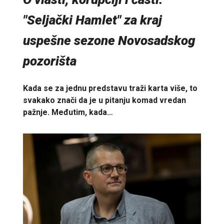
"Seljački Hamlet" za kraj
uspešne sezone Novosadskog
pozorišta
Kada se za jednu predstavu traži karta više, to
svakako znači da je u pitanju komad vredan
pažnje. Međutim, kada…