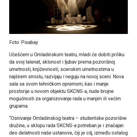
Foto: Pixabay
Učešćem u Omladinskom teatru, mladi će dobiti priliku
da svoj talenat, sklonost i ljubav prema pozorišnoj
umetnosti, književnosti, scenskim umetnostima u
najširem smislu, razvijaju i neguju na novoj sceni. Nova
sala sa svom tehničkom opremom, kao i manje
prostorije u novom objektu SKCNS-a, nude brojne
mogućnosti za organizovanje rada u manjim ili većim
grupama.
“Osnivanje Omladinskog teatra – studentske pozorišne
družine, u sklopu rada SKCNS-a potreban je i značajan
deo delatnosti naše ustanove, čiji je cilj, između ostalog