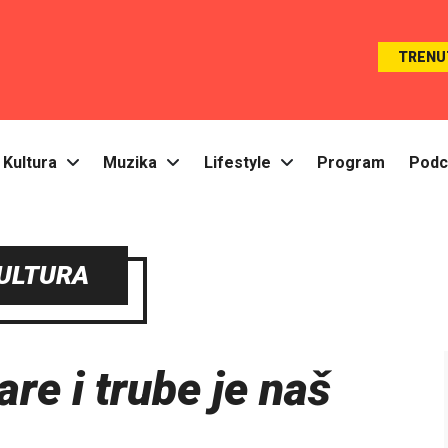
TRENU
Kultura
Muzika
Lifestyle
Program
Podc
ULTURA
re i trube je naš