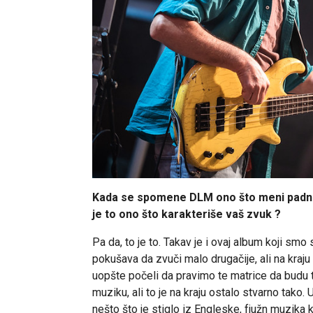
Kada se spomene DLM ono što meni padne n
je to ono što karakteriše vaš zvuk ?
Pa da, to je to. Takav je i ovaj album koji smo
pokušava da zvuči malo drugačije, ali na kraj
uopšte počeli da pravimo te matrice da budu tak
muziku, ali to je na kraju ostalo stvarno tak
nešto što je stiglo iz Engleske, fjužn muzika k