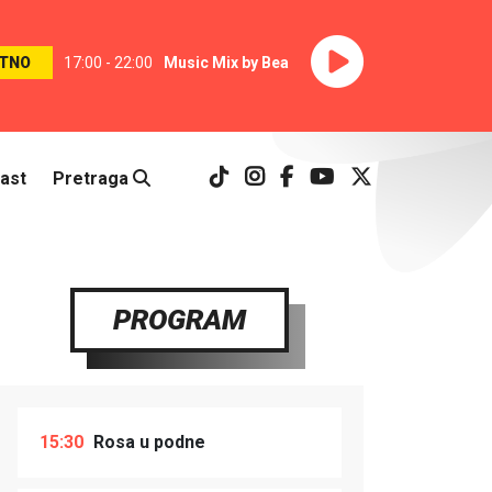
TNO
17:00 - 22:00
Music Mix by Bea
ast
Pretraga
PROGRAM
15:30
Rosa u podne