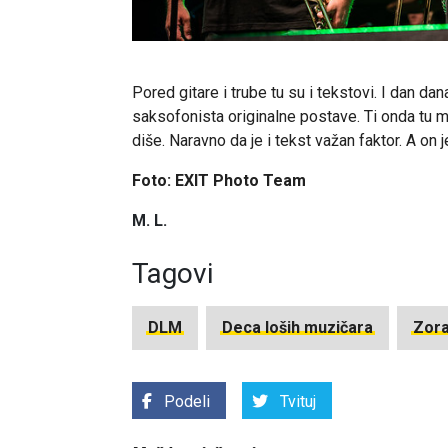
Pored gitare i trube tu su i tekstovi. I dan dana
saksofonista originalne postave. Ti onda tu m
diše. Naravno da je i tekst važan faktor. A on 
Foto: EXIT Photo Team
M. L.
Tagovi
DLM
Deca loših muzičara
Zora
Podeli
Tvituj