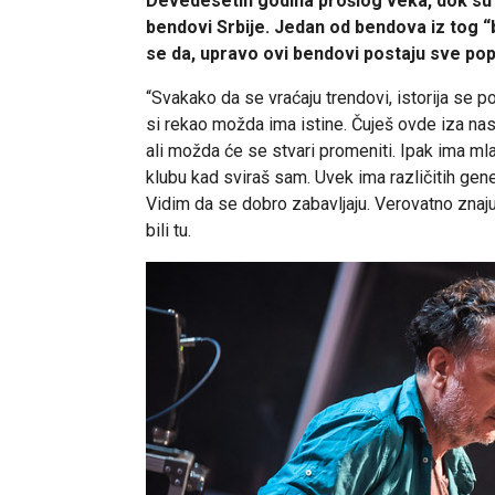
Devedesetih godina prošlog veka, dok su b
bendovi Srbije. Jedan od bendova iz tog “
se da, upravo ovi bendovi postaju sve po
“Svakako da se vraćaju trendovi, istorija se p
si rekao možda ima istine. Čuješ ovde iza nas
ali možda će se stvari promeniti. Ipak ima m
klubu kad sviraš sam. Uvek ima različitih gener
Vidim da se dobro zabavljaju. Verovatno znaju 
bili tu.