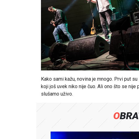
Kako sami kažu, novina je mnogo. Prvi put su 
koji još uvek niko nije čuo. Ali ono što se nij
slušamo uživo.
OBR