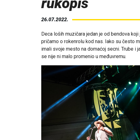
rukopis
26.07.2022.
Deca loših muzičara jedan je od bendova koji
pričamo o rokenrolu kod nas. Iako su često m
imali svoje mesto na domaćoj secni. Trube i j
se nije ni malo promenio u međuvremu.