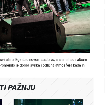
svirali na Egzitu u novom sastavu, a snimili su i album
e promenilo je dobra svirka i odlična atmosfera kada ih
ATI PAŽNJU