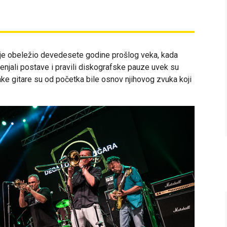
 je obeležio devedesete godine prošlog veka, kada
enjali postave i pravili diskografske pauze uvek su
ake gitare su od početka bile osnov njihovog zvuka koji