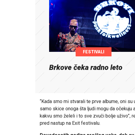
FESTIVALI
Brkove čeka radno leto
“Kada smo mi stvarali te prve albume, oni su 
samo skice onoga šta ljudi mogu da očekuju a
kakvu smo želeli i to sve zvuči bolje uživo”, 
pred nastup na Exit festivalu.