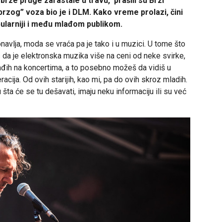
rze pruge zarastale u travu, prašili su Brzi
brzog” voza bio je i DLM. Kako vreme prolazi, čini
pularniji i među mlađom publikom.
onavlja, moda se vraća pa je tako i u muzici. U tome što
 da je elektronska muzika više na ceni od neke svirke,
lađih na koncertima, a to posebno možeš da vidiš u
acija. Od ovih starijih, kao mi, pa do ovih skroz mladih.
šta će se tu dešavati, imaju neku informaciju ili su već