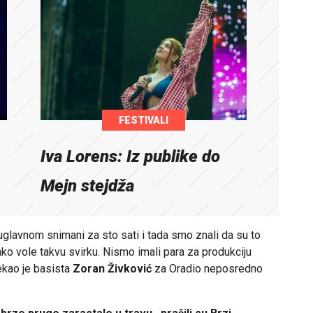
FESTIVALI
Iva Lorens: Iz publike do
Mejn stejdža
uglavnom snimani za sto sati i tada smo znali da su to
ko vole takvu svirku. Nismo imali para za produkciju
rekao je basista
Zoran Živković
za Oradio neposredno