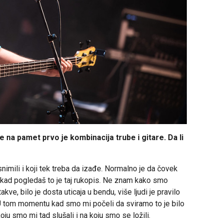
a pamet prvo je kombinacija trube i gitare. Da li
 snimili i koji tek treba da izađe. Normalno je da čovek
u kad pogledaš to je taj rukopis. Ne znam kako smo
ve, bilo je dosta uticaja u bendu, više ljudi je pravilo
o. U tom momentu kad smo mi počeli da sviramo to je bilo
oju smo mi tad slušali i na koju smo se ložili.