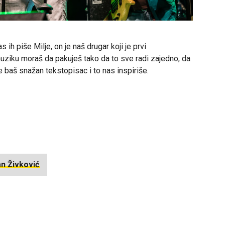
s ih piše Milje, on je naš drugar koji je prvi
uziku moraš da pakuješ tako da to sve radi zajedno, da
je baš snažan tekstopisac i to nas inspiriše.
n Živković