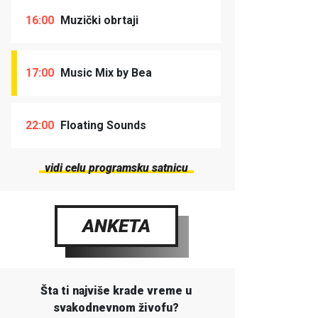
16:00
Muzički obrtaji
17:00
Music Mix by Bea
22:00
Floating Sounds
vidi celu programsku satnicu
ANKETA
Šta ti najviše krade vreme u
svakodnevnom živofu?