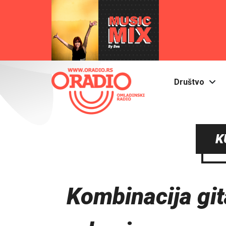
Društvo
K
Kombinacija gita